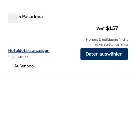
Hilton Pasadena
Hilton Pasadena
$157
Von*
Honors Ermäßigung Nicht
rückerstattungsfähig
Hoteldetails für Hilton Pasadena anzeigen
Hoteldetails anzeigen
Daten auswählen
22,06 Meilen
Außenpool
1
/
13
Vorheriges Bild
nächste
1 von 13