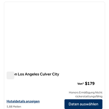
Vorheriges Bild
nächste
1 von 12
Hilton Los Angeles Culver City
Hilton Los Angeles Culver City
$179
Von*
Honors Ermäßigung Nicht
rückerstattungsfähig
Hoteldetails für das Hilton Los Angeles Culver City anzeigen
Hoteldetails anzeigen
Daten auswählen
5,88 Meilen