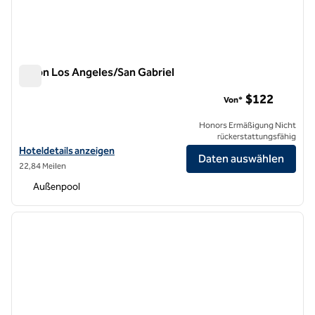
Hilton Los Angeles/San Gabriel
Hilton Los Angeles/San Gabriel
$122
Von*
Honors Ermäßigung Nicht
rückerstattungsfähig
Hoteldetails für das Hilton Los Angeles/San Gabriel anzeigen
Hoteldetails anzeigen
Daten auswählen
22,84 Meilen
Außenpool
1
/
11
Vorheriges Bild
nächste
1 von 11