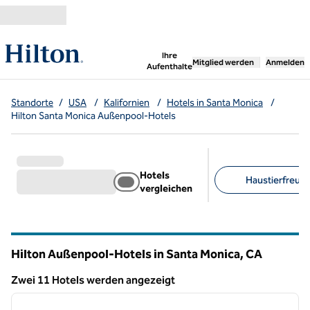
Weiter zum Inhalt
,
öffnet neue Registerka
Ihre
Mitglied werden
Anmelden
Aufenthalte
Standorte
/
USA
/
Kalifornien
/
Hotels in Santa Monica
/
Hilton Santa Monica Außenpool-Hotels
Hotels
Haustierfreundl
vergleichen
Empfohlene Filter
Hilton Außenpool-Hotels in Santa Monica,
CA
Kalifornien
Zwei 11 Hotels werden angezeigt
1
/
12
Zwei 11 Hotels werden angezeigt
Vorheriges Bild
nächste
1 von 12