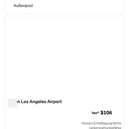
Außenpool
1
/
12
Vorheriges Bild
nächste
1 von 12
Hilton Los Angeles Airport
Hilton Los Angeles Airport
$106
Von*
Honors Ermäßigung Nicht
rückerstattungsfähig