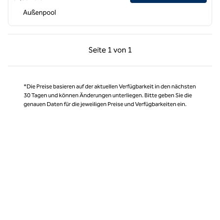
Außenpool
Vorherige Seite, 1 von 1
Nächste Seite, 1 von
Seite
1 von 1
Seite 1 von 1
*Die Preise basieren auf der aktuellen Verfügbarkeit in den nächsten
30 Tagen und können Änderungen unterliegen. Bitte geben Sie die
genauen Daten für die jeweiligen Preise und Verfügbarkeiten ein.