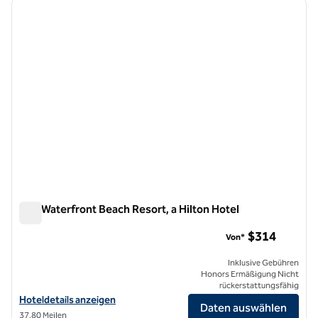
Vorheriges Bild
nächste
1 von 12
The Waterfront Beach Resort, a Hilton Hotel
The Waterfront Beach Resort, a Hilton Hotel
$314
Von*
Inklusive Gebühren
Honors Ermäßigung Nicht
rückerstattungsfähig
Hoteldetails für The Waterfront Beach Resort, a Hilton Hotel anzeig
Hoteldetails anzeigen
Daten auswählen
37,80 Meilen