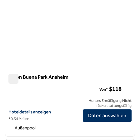
Hilton Buena Park Anaheim
Hilton Buena Park Anaheim
$118
Von*
Honors Ermäßigung Nicht
rückerstattungsfähig
Hoteldetails für das Hilton Buena Park Anaheim anzeigen
Hoteldetails anzeigen
Daten auswählen
30,34 Meilen
Außenpool
1
/
12