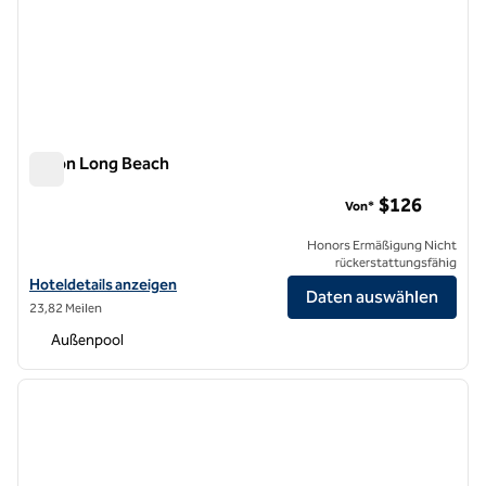
Hilton Long Beach
Hilton Long Beach
$126
Von*
Honors Ermäßigung Nicht
rückerstattungsfähig
Hoteldetails für Hilton Long Beach anzeigen
Hoteldetails anzeigen
Daten auswählen
23,82 Meilen
Außenpool
1
/
12
Vorheriges Bild
nächste
1 von 12