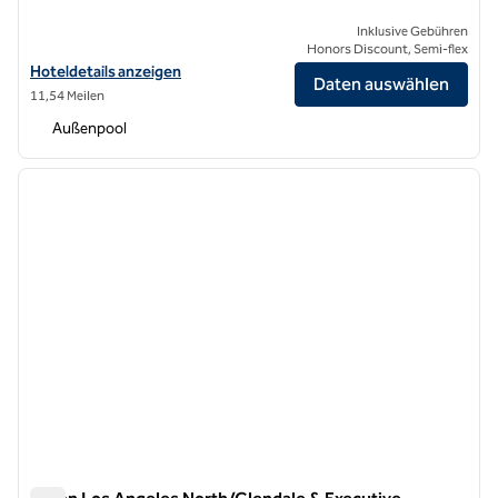
Inklusive Gebühren
Honors Discount, Semi-flex
Hoteldetails für das Hilton Los Angeles/Universal City anzeigen
Hoteldetails anzeigen
Daten auswählen
11,54 Meilen
Außenpool
1
/
12
Vorheriges Bild
nächste
1 von 12