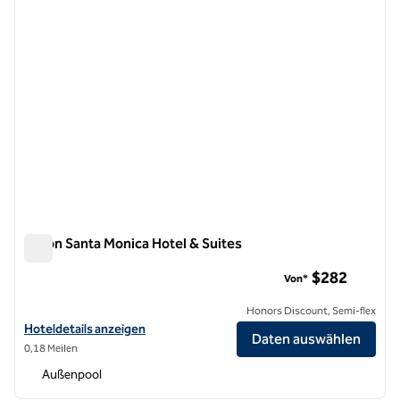
Hilton Santa Monica Hotel & Suites
Hilton Santa Monica Hotel & Suites
$282
Von*
Honors Discount, Semi-flex
Hoteldetails für das Hilton Santa Monica Hotel & Suites anzeigen
Hoteldetails anzeigen
Daten auswählen
0,18 Meilen
Außenpool
1
/
12