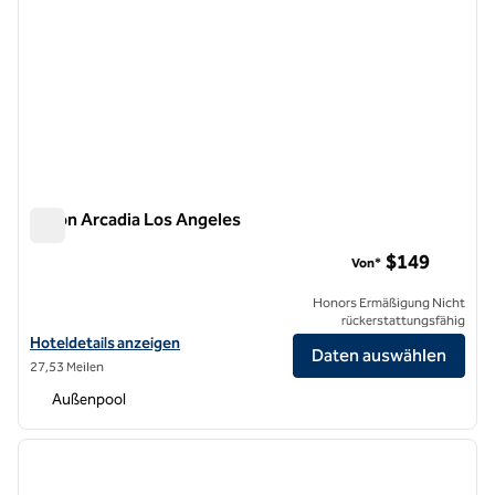
Hilton Arcadia Los Angeles
Hilton Arcadia Los Angeles
$149
Von*
Honors Ermäßigung Nicht
rückerstattungsfähig
Hoteldetails für das Hilton Arcadia Los Angeles anzeigen
Hoteldetails anzeigen
Daten auswählen
27,53 Meilen
Außenpool
1
/
12
Vorheriges Bild
nächste
1 von 12