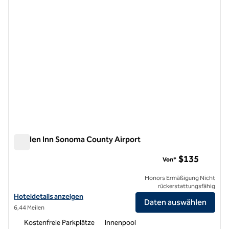
Garden Inn Sonoma County Airport
Garden Inn Sonoma County Airport
$135
Von*
Honors Ermäßigung Nicht
rückerstattungsfähig
Hoteldetails für Hilton Garden Inn Sonoma County Airport anzeigen
Hoteldetails anzeigen
Daten auswählen
6,44 Meilen
Kostenfreie Parkplätze
Innenpool