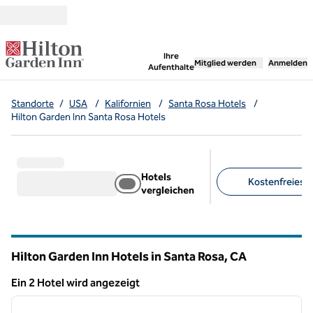
Weiter zum Inhalt
,
öffnet neue Registerka
Ihre
Mitglied werden
Anmelden
Aufenthalte
Standorte
/
USA
/
Kalifornien
/
Santa Rosa Hotels
/
Hilton Garden Inn Santa Rosa Hotels
Hotels
Kostenfreies Pa
vergleichen
Empfohlene Filter
Hilton Garden Inn Hotels in Santa Rosa,
CA
Kalifornien
Ein 2 Hotel wird angezeigt
1
/
12
Ein 2 Hotel wird angezeigt
Vorheriges Bild
nächste
1 von 12