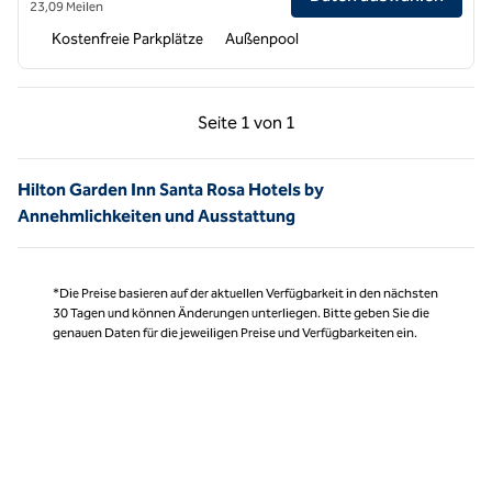
23,09 Meilen
Kostenfreie Parkplätze
Außenpool
Vorherige Seite, 1 von 1
Nächste Seite, 1 von
Seite
1 von 1
Seite 1 von 1
Hilton Garden Inn Santa Rosa Hotels by
Annehmlichkeiten und Ausstattung
*Die Preise basieren auf der aktuellen Verfügbarkeit in den nächsten
30 Tagen und können Änderungen unterliegen. Bitte geben Sie die
genauen Daten für die jeweiligen Preise und Verfügbarkeiten ein.