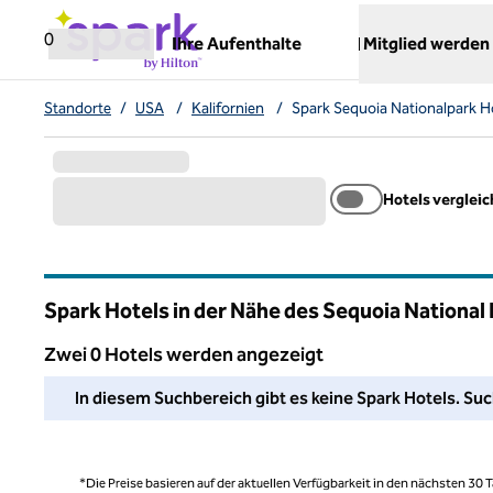
Weiter zum Inhalt
,
öffnet neue Registerkarte
0
Ihre Aufenthalte
Mitglied werden
Standorte
/
USA
/
Kalifornien
/
Spark Sequoia Nationalpark H
Hotels verglei
Spark Hotels in der Nähe des Sequoia National 
Zwei 0 Hotels werden angezeigt
Wir konnten in diesem Bereich kein Hotel für Sie finden. P
In diesem Suchbereich gibt es keine Spark Hotels. Suc
*Die Preise basieren auf der aktuellen Verfügbarkeit in den nächsten 30