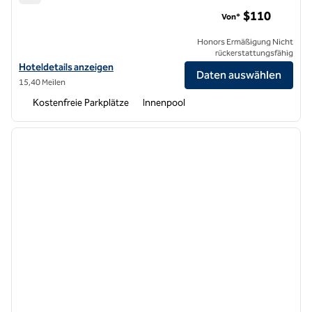
Hilton Garden Inn Oakland/San Leandro
$110
Von*
Honors Ermäßigung Nicht
rückerstattungsfähig
Hoteldetails für Hilton Garden Inn Oakland/San Leandro anzeigen
Hoteldetails anzeigen
Daten auswählen
15,40 Meilen
Kostenfreie Parkplätze
Innenpool
1
/
12
Vorheriges Bild
nächste
1 von 12