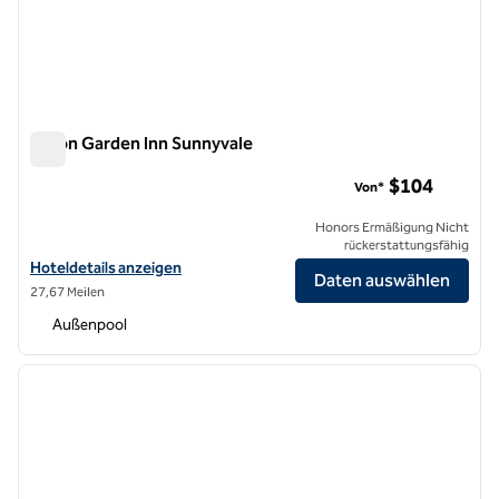
Hilton Garden Inn Sunnyvale
Hilton Garden Inn Sunnyvale
$104
Von*
Honors Ermäßigung Nicht
rückerstattungsfähig
Hoteldetails für Hilton Garden Inn Sunnyvale anzeigen
Hoteldetails anzeigen
Daten auswählen
27,67 Meilen
Außenpool
1
/
12
Vorheriges Bild
nächste
1 von 12