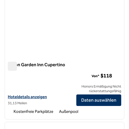
Hilton Garden Inn Cupertino
Hilton Garden Inn Cupertino
$118
Von*
Honors Ermäßigung Nicht
rückerstattungsfähig
Hoteldetails für Hilton Garden Inn Cupertino anzeigen
Hoteldetails anzeigen
Daten auswählen
31,13 Meilen
Kostenfreie Parkplätze
Außenpool
1
/
11
Vorheriges Bild
nächste
1 von 11