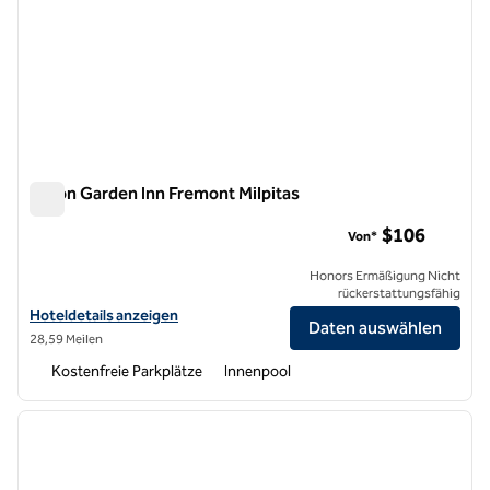
Hilton Garden Inn Fremont Milpitas
Hilton Garden Inn Fremont Milpitas
$106
Von*
Honors Ermäßigung Nicht
rückerstattungsfähig
Hoteldetails für das Hilton Garden Inn Fremont Milpitas anzeigen
Hoteldetails anzeigen
Daten auswählen
28,59 Meilen
Kostenfreie Parkplätze
Innenpool
1
/
12
Vorheriges Bild
nächste
1 von 12