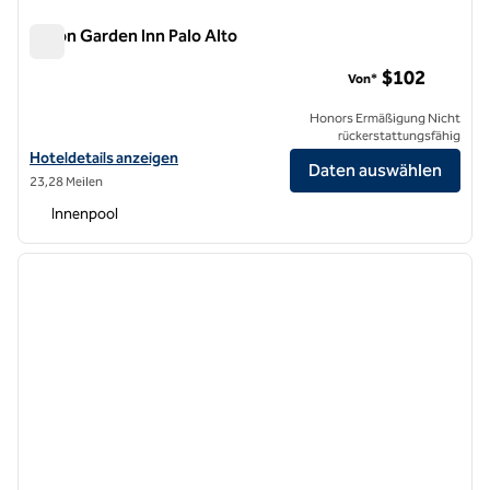
Hilton Garden Inn Palo Alto
Hilton Garden Inn Palo Alto
$102
Von*
Honors Ermäßigung Nicht
rückerstattungsfähig
Hoteldetails für das Hilton Garden Inn Palo Alto anzeigen
Hoteldetails anzeigen
Daten auswählen
23,28 Meilen
Innenpool
1
/
12
Vorheriges Bild
nächste
1 von 12