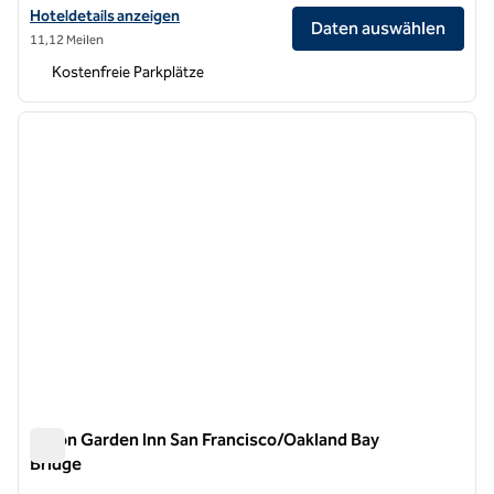
Hoteldetails für das Hilton Garden Inn Oakland Airport Alameda anze
Hoteldetails anzeigen
Daten auswählen
11,12 Meilen
Kostenfreie Parkplätze
1
/
12
Vorheriges Bild
nächste
1 von 12
Hilton Garden Inn San Francisco/Oakland Bay
Bridge
Hilton Garden Inn San Francisco/Oakland Bay Bridge