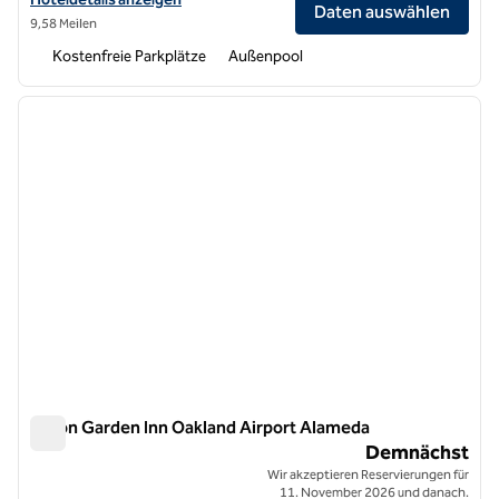
Daten auswählen
9,58 Meilen
Kostenfreie Parkplätze
Außenpool
1
/
8
Vorheriges Bild
nächste
1 von 8
Hilton Garden Inn Oakland Airport Alameda
Hilton Garden Inn Oakland Airport Alameda
Demnächst
Wir akzeptieren Reservierungen für
11. November 2026 und danach.