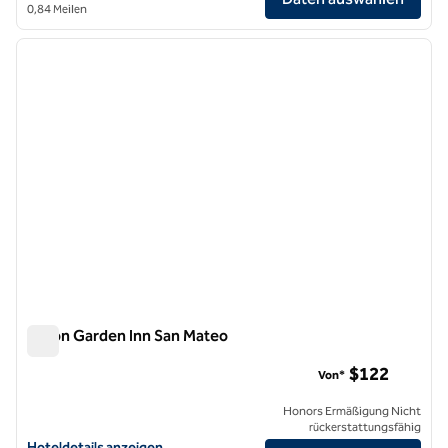
0,84 Meilen
1
/
12
Vorheriges Bild
nächste
1 von 12
Hilton Garden Inn San Mateo
Hilton Garden Inn San Mateo
$122
Von*
Honors Ermäßigung Nicht
rückerstattungsfähig
Hoteldetails für das Hilton Garden Inn San Mateo anzeigen
Hoteldetails anzeigen