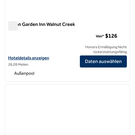
Hilton Garden Inn Walnut Creek
Hilton Garden Inn Walnut Creek
$126
Von*
Honors Ermäßigung Nicht
rückerstattungsfähig
Hoteldetails für das Hilton Garden Inn Walnut Creek anzeigen
Hoteldetails anzeigen
Daten auswählen
26,09 Meilen
Außenpool
1
/
12
Vorheriges Bild
nächste
1 von 12