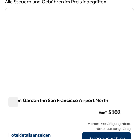
Alle Steuern und Gebühren im Preis inbegriffen
1
/
12
Vorheriges Bild
nächste
1 von 12
Hilton Garden Inn San Francisco Airport North
Hilton Garden Inn San Francisco Airport North
$102
Von*
Honors Ermäßigung Nicht
rückerstattungsfähig
Hoteldetails für das Hilton Garden Inn San Francisco Airport North a
Hoteldetails anzeigen
Daten auswählen