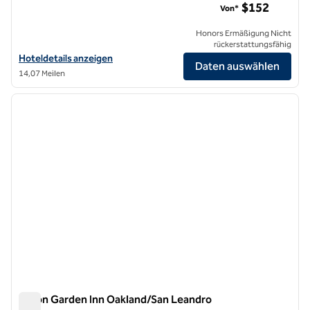
$152
Von*
Honors Ermäßigung Nicht
rückerstattungsfähig
Hoteldetails für das Hilton Garden Inn San Francisco/Oakland Bay Br
Hoteldetails anzeigen
Daten auswählen
14,07 Meilen
1
/
12
Vorheriges Bild
nächste
1 von 12
Hilton Garden Inn Oakland/San Leandro