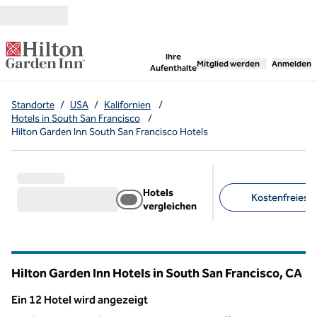
Weiter zum Inhalt
,
öffnet neue Registerka
Ihre
Mitglied werden
Anmelden
Aufenthalte
Standorte
/
USA
/
Kalifornien
/
Hotels in South San Francisco
/
Hilton Garden Inn South San Francisco Hotels
Hotels
Kostenfreies Pa
vergleichen
Empfohlene Filter
Hilton Garden Inn Hotels in South San Francisco,
CA
Kalifornien
Ein 12 Hotel wird angezeigt
Ein 12 Hotel wird angezeigt