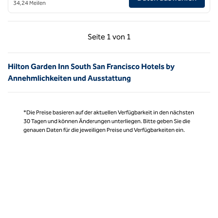
34,24 Meilen
Vorherige Seite, 1 von 1
Nächste Seite, 1 von
Seite
1 von 1
Seite 1 von 1
Hilton Garden Inn South San Francisco Hotels by
Annehmlichkeiten und Ausstattung
*Die Preise basieren auf der aktuellen Verfügbarkeit in den nächsten
30 Tagen und können Änderungen unterliegen. Bitte geben Sie die
genauen Daten für die jeweiligen Preise und Verfügbarkeiten ein.