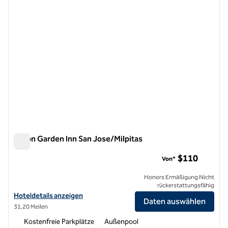
Hilton Garden Inn San Jose/Milpitas
Hilton Garden Inn San Jose/Milpitas
$110
Von*
Honors Ermäßigung Nicht
rückerstattungsfähig
Hoteldetails für das Hilton Garden Inn San Jose/Milpitas anzeigen
Hoteldetails anzeigen
Daten auswählen
31,20 Meilen
Kostenfreie Parkplätze
Außenpool