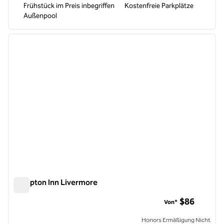
Frühstück im Preis inbegriffen
Kostenfreie Parkplätze
Außenpool
1
/
10
Vorheriges Bild
nächste
1 von 10
Hampton Inn Livermore
Hampton Inn Livermore
$86
Von*
Honors Ermäßigung Nicht