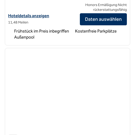
Honors Ermäßigung Nicht
rückerstattungsfähig
Hoteldetails für Hampton Inn & Suites Lodi anzeigen
Hoteldetails anzeigen
Daten auswählen
11,48 Meilen
Frühstück im Preis inbegriffen
Kostenfreie Parkplätze
Außenpool
1
/
12
Vorheriges Bild
nächste
1 von 12