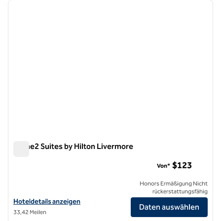
Vorheriges Bild
nächste
1 von 12
Home2 Suites by Hilton Livermore
Home2 Suites by Hilton Livermore
$123
Von*
Honors Ermäßigung Nicht
rückerstattungsfähig
Hoteldetails für Home2 Suites by Hilton Livermore anzeigen
Hoteldetails anzeigen
Daten auswählen
33,42 Meilen