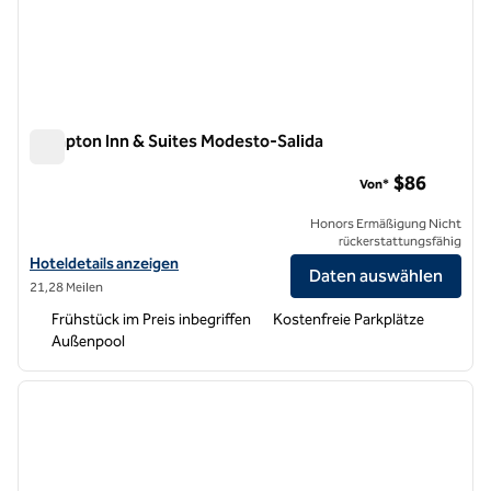
Hampton Inn & Suites Modesto-Salida
Hampton Inn & Suites Modesto-Salida
$86
Von*
Honors Ermäßigung Nicht
rückerstattungsfähig
Hoteldetails für Hampton Inn & Suites Modesto-Salida anzeigen
Hoteldetails anzeigen
Daten auswählen
21,28 Meilen
Frühstück im Preis inbegriffen
Kostenfreie Parkplätze
Außenpool
1
/
12
Vorheriges Bild
nächste
1 von 12