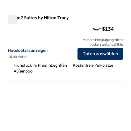
Home2 Suites by Hilton Tracy
Home2 Suites by Hilton Tracy
$134
Von*
Honors Ermäßigung Nicht
rückerstattungsfähig
Hoteldetails für Home2 Suites by Hilton Tracy anzeigen
Hoteldetails anzeigen
Daten auswählen
16,40 Meilen
Frühstück im Preis inbegriffen
Kostenfreie Parkplätze
Außenpool
1
/
11
Vorheriges Bild
nächste
1 von 11