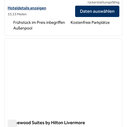
rückerstattungsfähig
Hoteldetails für Hampton Inn Livermore anzeigen
Hoteldetails anzeigen
Daten auswählen
33,53 Meilen
Frühstück im Preis inbegriffen
Kostenfreie Parkplätze
Außenpool
1
/
12
Vorheriges Bild
nächste
1 von 12
Homewood Suites by Hilton Livermore