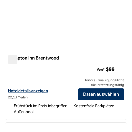
Hampton Inn Brentwood
Hampton Inn Brentwood
$99
Von*
Honors Ermäßigung Nicht
rückerstattungsfähig
Hoteldetails für Hampton Inn Brentwood anzeigen
Hoteldetails anzeigen
Daten auswählen
22,13 Meilen
Frühstück im Preis inbegriffen
Kostenfreie Parkplätze
Außenpool
1
/
12
Vorheriges Bild
nächste
1 von 12