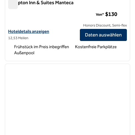
Hampton Inn & Suites Manteca
Hampton Inn & Suites Manteca
$130
Von*
Honors Discount, Semi-flex
Hoteldetails für Hampton Inn & Suites Manteca anzeigen
Hoteldetails anzeigen
Daten auswählen
12,53 Meilen
Frühstück im Preis inbegriffen
Kostenfreie Parkplätze
Außenpool
1
/
12
Vorheriges Bild
nächste
1 von 12