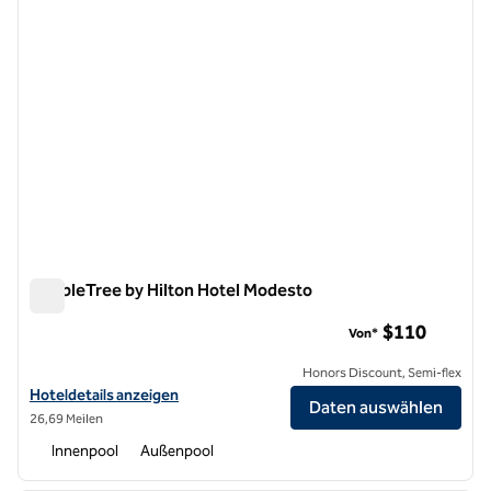
DoubleTree by Hilton Hotel Modesto
DoubleTree by Hilton Hotel Modesto
$110
Von*
Honors Discount, Semi-flex
Hoteldetails für DoubleTree by Hilton Hotel Modesto anzeigen
Hoteldetails anzeigen
Daten auswählen
26,69 Meilen
Innenpool
Außenpool
1
/
12