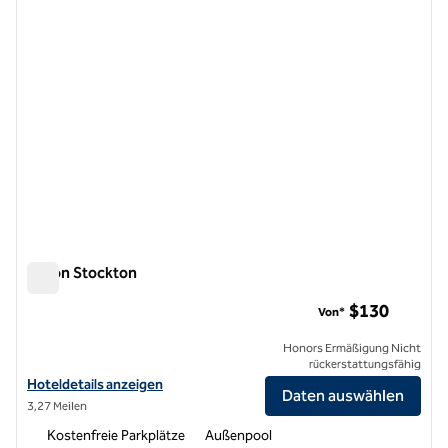
Hilton Stockton
Hilton Stockton
$130
Von*
Honors Ermäßigung Nicht
rückerstattungsfähig
Hoteldetails für Hilton Stockton anzeigen
Hoteldetails anzeigen
Daten auswählen
3,27 Meilen
Kostenfreie Parkplätze
Außenpool