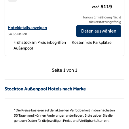
Homewood Suites by Hilton Livermore
$119
Von*
Honors Ermäßigung Nicht
rückerstattungsfähig
Hoteldetails für Homewood Suites by Hilton Livermore anzeigen
Hoteldetails anzeigen
Daten auswählen
34,65 Meilen
Frühstück im Preis inbegriffen
Kostenfreie Parkplätze
Außenpool
Vorherige Seite, 1 von 1
Nächste Seite, 1 von
Seite
1 von 1
Seite 1 von 1
Stockton Außenpool Hotels nach Marke
*Die Preise basieren auf der aktuellen Verfügbarkeit in den nächsten
30 Tagen und können Änderungen unterliegen. Bitte geben Sie die
genauen Daten für die jeweiligen Preise und Verfügbarkeiten ein.