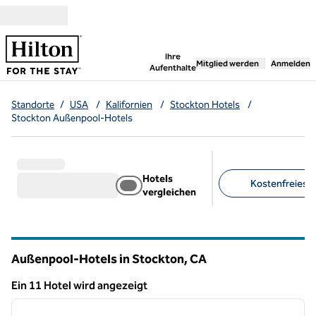
Weiter zum Inhalt
,
öffnet neue Registerka
Ihre
Mitglied werden
Anmelden
Aufenthalte
Standorte
/
USA
/
Kalifornien
/
Stockton Hotels
/
Stockton Außenpool-Hotels
Hotels
Kostenfreies F
vergleichen
Empfohlene Filter
Außenpool-Hotels in Stockton,
CA
Kalifornien
Ein 11 Hotel wird angezeigt
1
/
12
Ein 11 Hotel wird angezeigt
Vorheriges Bild
nächste
1 von 12