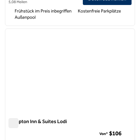
5,08 Meilen
Frühstück im Preis inbegriffen
Kostenfreie Parkplätze
Außenpool
1
/
12
Vorheriges Bild
nächste
1 von 12
Hampton Inn & Suites Lodi
Hampton Inn & Suites Lodi
$106
Von*