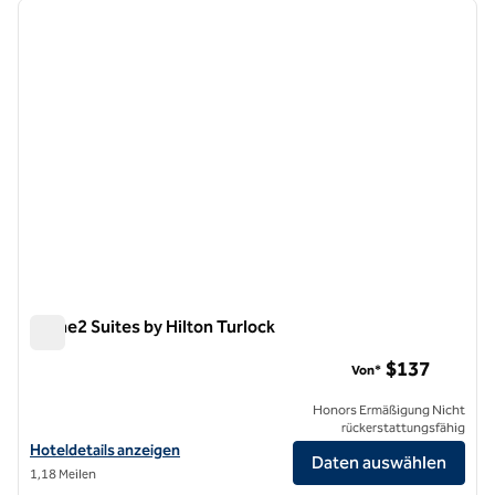
Vorheriges Bild
nächste
1 von 12
Home2 Suites by Hilton Turlock
Home2 Suites by Hilton Turlock
$137
Von*
Honors Ermäßigung Nicht
rückerstattungsfähig
Hoteldetails für Home2 Suites by Hilton Turlock anzeigen
Hoteldetails anzeigen
Daten auswählen
1,18 Meilen