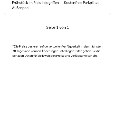
Frühstück im Preis inbegriffen
Kostenfreie Parkplätze
Außenpool
Vorherige Seite, 1 von 1
Nächste Seite, 1 von
Seite
1 von 1
Seite 1 von 1
*Die Preise basieren auf der aktuellen Verfügbarkeit in den nächsten
30 Tagen und können Änderungen unterliegen. Bitte geben Sie die
genauen Daten für die jeweiligen Preise und Verfügbarkeiten ein.