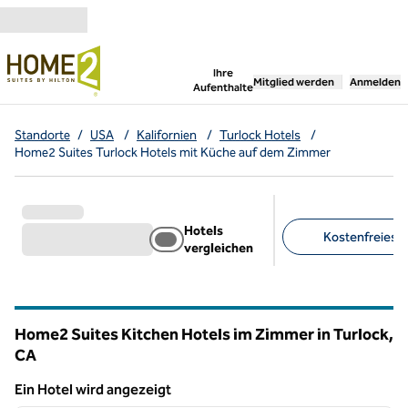
Weiter zum Inhalt
,
öffnet neue Registerka
Ihre
Mitglied werden
Anmelden
Aufenthalte
Standorte
/
USA
/
Kalifornien
/
Turlock Hotels
/
Home2 Suites Turlock Hotels mit Küche auf dem Zimmer
Hotels
Kostenfreies F
vergleichen
Empfohlene Filter
Home2 Suites Kitchen Hotels im Zimmer in Turlock,
CA
Kalifornien
Ein Hotel wird angezeigt
1
/
12
Ein Hotel wird angezeigt