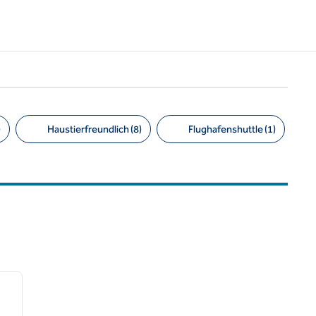
)
Haustierfreundlich (8)
Flughafenshuttle (1)
1
/
6
nächstes Bild