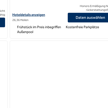
Honors Ermäßigung N
rückerstattungsf
icht
Hoteldetails für Home2 Suites by Hilton San Jose South anzeige
Hoteldetails anzeigen
ähig
Daten auswählen
orth anzeigen
26,36 Meilen
Frühstück im Preis inbegriffen
Kostenfreie Parkplätze
Außenpool
/
11
1
nächstes Bild
Vorheriges Bild
1 von 12