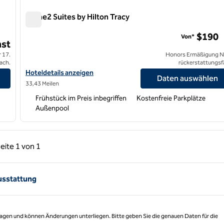
Home2 Suites by Hilton Tracy
Home2 Suites by Hilton Tracy
$190
Von*
st
 17.
Honors Ermäßigung N
ach.
rückerstattungsf
Hoteldetails für Home2 Suites by Hilton Tracy anzeigen
Hoteldetails anzeigen
Daten auswählen
33,43 Meilen
Frühstück im Preis inbegriffen
Kostenfreie Parkplätze
Außenpool
rige Seite, 1 von 1
Nächste Seite, 1 von 1
eite
1 von 1
Seite 1 von 1
usstattung
 Tagen und können Änderungen unterliegen. Bitte geben Sie die genauen Daten für die