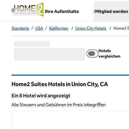
Weiter zum Inhalt
,
öffnet neue Registerkarte
0
Ihre Aufenthalte
Mitglied werden
Standorte
/
USA
/
Kalifornien
/
Union City Hotels
/
Home2 Su
Hotels
vergleichen
Home2 Suites Hotels in Union City,
CA
Kalifornien
Ein 8 Hotel wird angezeigt
Ein 8 Hotel wird angezeigt
Alle Steuern und Gebühren im Preis inbegriffen
1
Vorheriges Bild
1 von 12