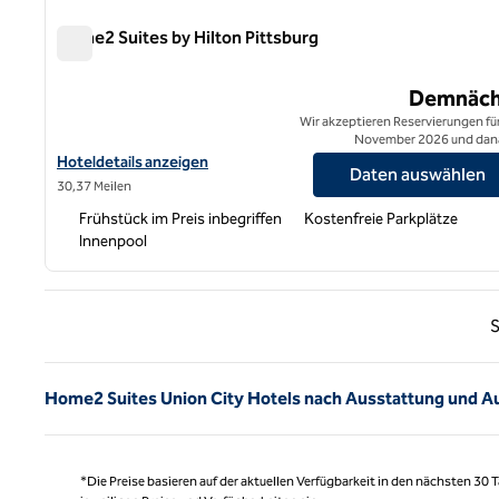
Home2 Suites by Hilton Pittsburg
Home2 Suites by Hilton Pittsburg
Demnäch
Wir akzeptieren Reservierungen für
November 2026 und dan
Hoteldetails für Home2 Suites by Hilton Pittsburg anzeigen
Hoteldetails anzeigen
Daten auswählen
30,37 Meilen
Frühstück im Preis inbegriffen
Kostenfreie Parkplätze
Innenpool
Vorhe
S
Home2 Suites Union City Hotels nach Ausstattung und A
*Die Preise basieren auf der aktuellen Verfügbarkeit in den nächsten 30