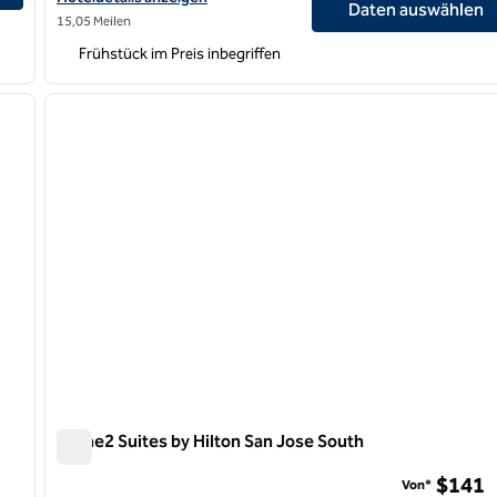
Daten auswählen
15,05 Meilen
Frühstück im Preis inbegriffen
/
12
nächstes Bild
Vorheriges Bild
1 von 9
Home2 Suites by Hilton San Jose South
Home2 Suites by Hilton San Jose South
$141
Von*