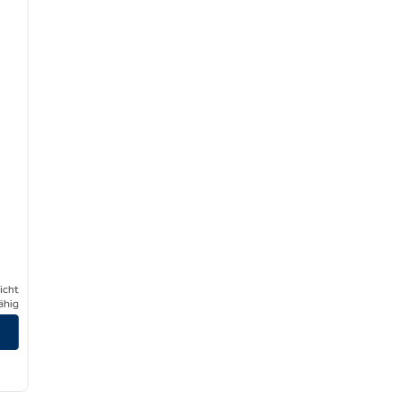
icht
ähig
/
12