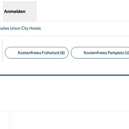
Anmelden
ites Union City Hotels
Kostenfreies Frühstück (8)
Kostenfreies Parkplatz (5
Empfohlene Filter
/
12
nächstes Bild
Vorheriges Bild
1 von 6