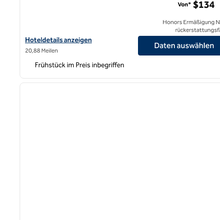
$134
Von*
Honors Ermäßigung N
rückerstattungsf
Hoteldetails für Home2 Suites by Hilton San Francisco Airport N
Hoteldetails anzeigen
Daten auswählen
20,88 Meilen
Frühstück im Preis inbegriffen
1
Vorheriges Bild
1 von 11