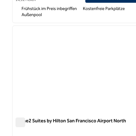
Frühstück im Preis inbegriffen
Kostenfreie Parkplätze
Außenpool
1
Vorheriges Bild
1 von 12
Home2 Suites by Hilton San Francisco Airport North
Home2 Suites by Hilton San Francisco Airport North