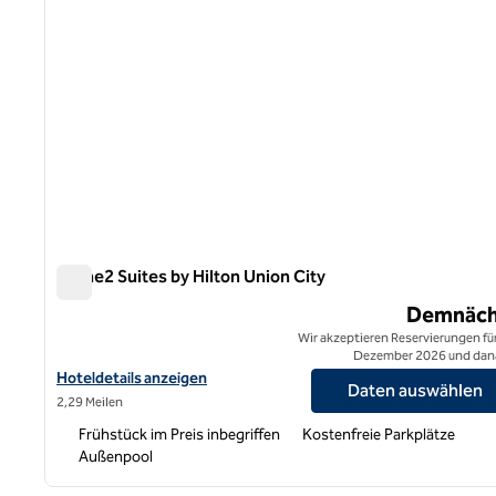
Home2 Suites by Hilton Union City
Home2 Suites by Hilton Union City
Demnäch
Wir akzeptieren Reservierungen für
Dezember 2026 und dan
Hoteldetails für Home2 Suites by Hilton Union City anzeigen
Hoteldetails anzeigen
Daten auswählen
2,29 Meilen
Frühstück im Preis inbegriffen
Kostenfreie Parkplätze
Außenpool
1