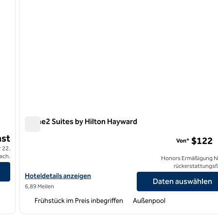
Home2 Suites by Hilton Hayward
Home2 Suites by Hilton Hayward
st
$122
Von*
 22.
ach.
Honors Ermäßigung N
rückerstattungsf
Hoteldetails für Home2 Suites by Hilton Hayward anzeigen
Hoteldetails anzeigen
Daten auswählen
6,89 Meilen
Frühstück im Preis inbegriffen
Außenpool
/
12
1