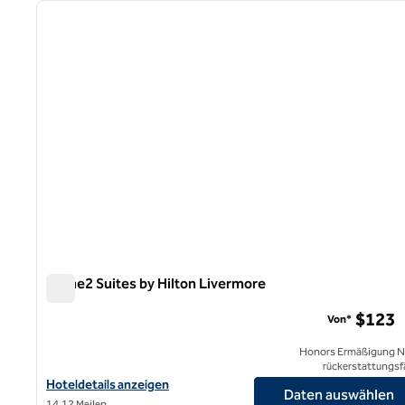
Vorheriges Bild
1 von 12
Home2 Suites by Hilton Livermore
Home2 Suites by Hilton Livermore
$123
Von*
Honors Ermäßigung N
rückerstattungsf
Hoteldetails für Home2 Suites by Hilton Livermore anzeigen
Hoteldetails anzeigen
Daten auswählen
14,12 Meilen