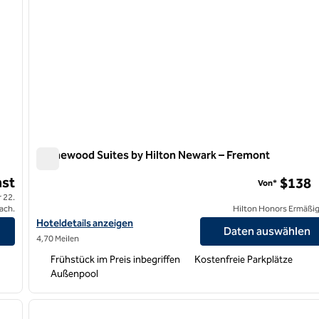
Homewood Suites by Hilton Newark – Fremont
Homewood Suites by Hilton Newark – Fremont
st
$138
Von*
 22.
ach.
Hilton Honors Ermäßi
Hoteldetails für Homewood Suites by Hilton Newark-Fremont a
Hoteldetails anzeigen
Daten auswählen
4,70 Meilen
Frühstück im Preis inbegriffen
Kostenfreie Parkplätze
Außenpool
/
12
1
nächstes Bild
Vorheriges Bild
1 von 12