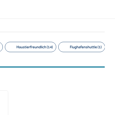
Haustierfreundlich (14)
Flughafenshuttle (1)
/
12
nächstes Bild