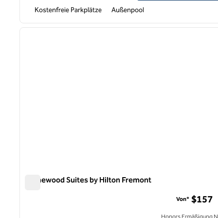
Kostenfreie Parkplätze
Außenpool
1
Vorheriges Bild
1 von 12
Homewood Suites by Hilton Fremont
Homewood Suites by Hilton Fremont
$157
Von*
Honors Ermäßigung N