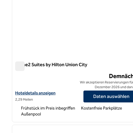
Home2 Suites by Hilton Union City
Home2 Suites by Hilton Union City
Demnäch
Wir akzeptieren Reservierungen für
Dezember 2026 und dan
Hoteldetails für Home2 Suites by Hilton Union City anzeigen
Hoteldetails anzeigen
Daten auswählen
2,29 Meilen
Frühstück im Preis inbegriffen
Kostenfreie Parkplätze
Außenpool
1
Vorheriges Bild
1 von 12