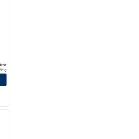
icht
ähig
/
12
nächstes Bild