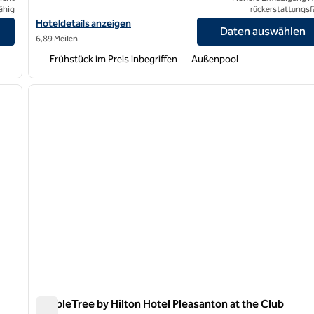
ähig
rückerstattungsf
Hoteldetails für Home2 Suites by Hilton Hayward anzeigen
Hoteldetails anzeigen
Daten auswählen
6,89 Meilen
Frühstück im Preis inbegriffen
Außenpool
/
12
1
nächstes Bild
Vorheriges Bild
1 von 12
DoubleTree by Hilton Hotel Pleasanton at the Club