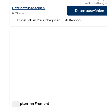
rückerstattungsf
Hoteldetails für Homewood Suites by Hilton Fremont anzeigen
Hoteldetails anzeigen
Daten auswählen
6,39 Meilen
Frühstück im Preis inbegriffen
Außenpool
1
Vorheriges Bild
1 von 12
Hampton Inn Fremont