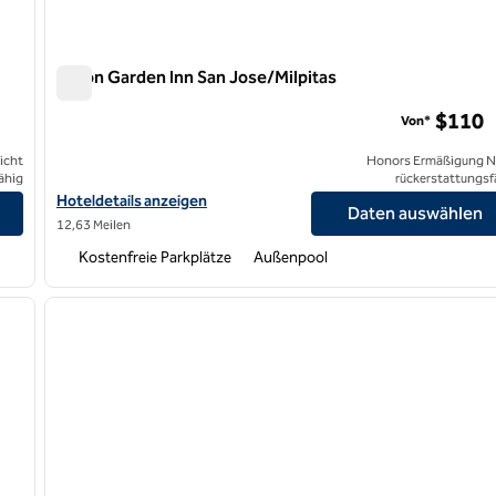
Hilton Garden Inn San Jose/Milpitas
Hilton Garden Inn San Jose/Milpitas
$110
Von*
icht
Honors Ermäßigung N
ähig
rückerstattungsf
a anzeigen
Hoteldetails für das Hilton Garden Inn San Jose/Milpitas anzeige
Hoteldetails anzeigen
Daten auswählen
12,63 Meilen
Kostenfreie Parkplätze
Außenpool
/
12
1
nächstes Bild
Vorheriges Bild
1 von 12