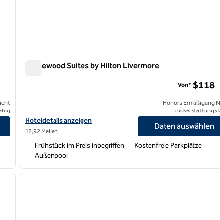
Homewood Suites by Hilton Livermore
Homewood Suites by Hilton Livermore
$118
Von*
icht
Honors Ermäßigung N
ähig
rückerstattungsf
Hoteldetails für Homewood Suites by Hilton Livermore anzeigen
Hoteldetails anzeigen
Daten auswählen
12,92 Meilen
Frühstück im Preis inbegriffen
Kostenfreie Parkplätze
Außenpool
/
10
1
nächstes Bild
Vorheriges Bild
1 von 12