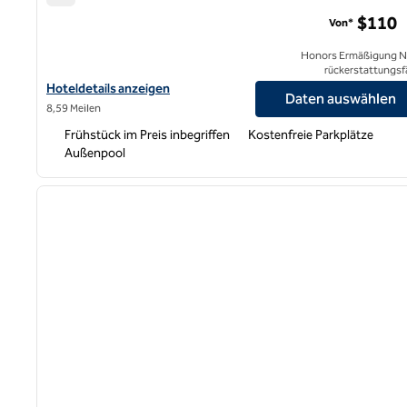
Hampton Inn Fremont
$110
Von*
Honors Ermäßigung N
rückerstattungsf
Hoteldetails für das Hampton Inn Fremont anzeigen
Hoteldetails anzeigen
Daten auswählen
8,59 Meilen
Frühstück im Preis inbegriffen
Kostenfreie Parkplätze
Außenpool
1
Vorheriges Bild
1 von 12