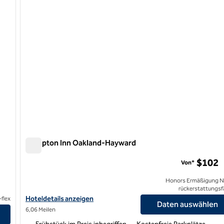
Hampton Inn Oakland-Hayward
Hampton Inn Oakland-Hayward
$102
Von*
Honors Ermäßigung N
rückerstattungsf
Hoteldetails für das Hampton Inn Oakland-Hayward anzeigen
Hoteldetails anzeigen
flex
Daten auswählen
nzeigen
6,06 Meilen