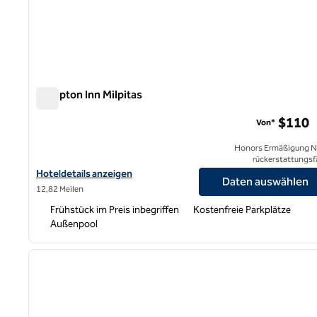
Hampton Inn Milpitas
Hampton Inn Milpitas
$110
Von*
Honors Ermäßigung N
rückerstattungsf
Hoteldetails zum Hampton Inn Milpitas anzeigen
Hoteldetails anzeigen
Daten auswählen
12,82 Meilen
Frühstück im Preis inbegriffen
Kostenfreie Parkplätze
Außenpool
1
Vorheriges Bild
1 von 10