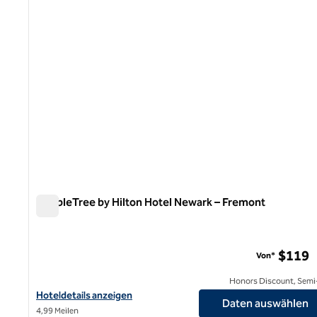
DoubleTree by Hilton Hotel Newark – Fremont
DoubleTree by Hilton Hotel Newark – Fremont
$119
Von*
Honors Discount, Semi-
Hoteldetails für DoubleTree by Hilton Hotel Newark – Fremont a
Hoteldetails anzeigen
Daten auswählen
4,99 Meilen