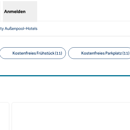
Anmelden
ity Außenpool-Hotels
Kostenfreies Frühstück (11)
Kostenfreies Parkplatz (11)
Empfohlene Filter
/
12
1
nächstes Bild
Vorheriges Bild
1 von 12