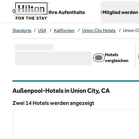
Weiter zum Inhalt
,
öffnet neue Registerkarte
0
Ihre Aufenthalte
Mitglied werden
Standorte
/
USA
/
Kalifornien
/
Union City Hotels
/
Union C
Hotels
vergleichen
Außenpool-Hotels in Union City,
CA
Kalifornien
Zwei 14 Hotels werden angezeigt
1
Zwei 14 Hotels werden angezeigt
Vorheriges Bild
1 von 12