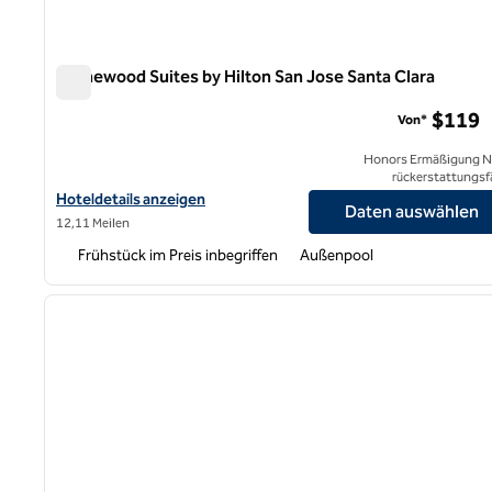
Homewood Suites by Hilton San Jose Santa Clara
Homewood Suites by Hilton San Jose Santa Clara
$119
Von*
Honors Ermäßigung N
rückerstattungsf
Hoteldetails für Homewood Suites by Hilton San Jose Santa Clar
Hoteldetails anzeigen
Daten auswählen
12,11 Meilen
Frühstück im Preis inbegriffen
Außenpool
1
Vorheriges Bild
1 von 12