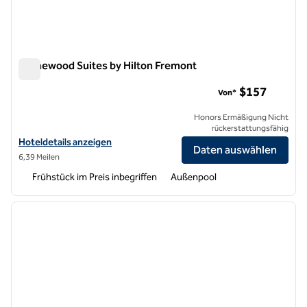
Homewood Suites by Hilton Fremont
Homewood Suites by Hilton Fremont
$157
Von*
Honors Ermäßigung Nicht
rückerstattungsfähig
Hoteldetails für Homewood Suites by Hilton Fremont anzeigen
Hoteldetails anzeigen
Daten auswählen
6,39 Meilen
Frühstück im Preis inbegriffen
Außenpool
1
/
6
Vorheriges Bild
nächste
1 von 6