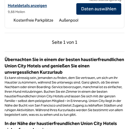
Hoteldetails für das DoubleTree by Hilton Hotel Pleasanton at the C
Hoteldetails anzeigen
Daten auswählen
9,88 Meilen
Kostenfreie Parkplätze
Außenpool
Vorherige Seite, 1 von 1
Nächste Seite, 1 von
Seite
1 von 1
Seite 1 von 1
Übernachten Sie in einem der besten haustierfreundlichen
Union City Hotels und genießen Sie einen
unvergesslichen Kurzurlaub
Es kann stressig sein, jemanden zu finden, dem Sie vertrauen, um sich um Ihr
Haustier zu kümmern, während Sie unterwegs sind. Ganz gleich, ob Sie einen
Nachbarn oder einen Boarding-Service bevorzugen, manchmal ist es einfacher,
Ihren Hund mitzubringen. Buchen Sie ein Zimmer in einem der besten
haustierfreundlichen Union City Hotels und lassen Sie sich mit der ganzen
Familie – selbst dem pelzigsten Mitglied – in Erinnerung. Union City liegt in der
Nähe der Bucht von San Francisco und bietet Zugang zu lebhaften Städten und
ruhigen Aktivitäten. Während Ihres Kurzurlaubs werden Sie bestimmt von allem
begeistert sein, was es zu sehen und zu tun gibt.
In der Nähe der haustierfreundlichen Union City Hotels