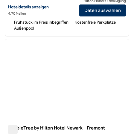
Hilton Honors Ermäßigung
Hoteldetails für Homewood Suites by Hilton Newark-Fremont anzei
Hoteldetails anzeigen
Daten auswählen
4,70 Meilen
Frühstück im Preis inbegriffen
Kostenfreie Parkplätze
Außenpool
1
/
12
Vorheriges Bild
nächste
1 von 12
DoubleTree by Hilton Hotel Newark – Fremont