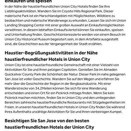
einkaufen und speisen
In der Nähe der haustierfreundlichen Union City Hotels finden Sie Ihre
Lieblingsaktivitäten. Wandern Sie im Coyote Hills Regional Park. Dieser
malerische Park ist ein Marschlandgebiet mit Möglichkeiten, Wildtiere zu
beobachten und malerische Wanderwege zu erkunden. Lassen Sie sich im Union
Landing Shopping Center mit einer großen Auswahl an Einkaufsmöglichkeiten
verwöhnen. In diesem lebhaften Einkaufsviertel können Sie einkaufen, speisen
und Unterhaltung finden. Geschichtsinteressierte werden von einem Besuch im
Union City Historical Museum begeistert sein, in dem Artefakte ausgestellt
sind, die Geschichten aus der Vergangenheit der Stadt erzählen.
Haustier-Begrüßungsaktivitäten in der Nähe
haustierfreundlicher Hotels in Union City
Union City ist eine haustierfreundliche Gemeinschaft mit einer Vielzahl von
Aktivitäten für Sie und Ihren pelzigen Copiloten. Genießen Sie im Almaden
Quicksilver County Park die Schönheit der Natur. Dieser Park im nahe gelegenen
San Jose ist voller Geschichte. Wandern Sie auf den Wegen und erfahren Sie
mehr über die Geschichte der Region in der Bergbauindustrie. Mit einer
Wanderstrecke von 34,2Meilen können Sie sich für eine Wanderung
entscheiden und einen Ort für ein Picknick mittags finden. Wenn Sie kein
Picknick machen möchten, finden Sie in Union City und den umliegenden
Bereichen zahlreiche haustierfreundliche Restaurants mit Sitzgelegenheiten im
Freien. In unseren haustierfreundlichen Hotels in Union City finden Sie während
Ihres Aufenthalts unzählige Aktivitäten für Sie und Ihren vierbeinigen Kumpel.
Besichtigen Sie San Jose von den besten
haustierfreundlichen Hotels der Union City