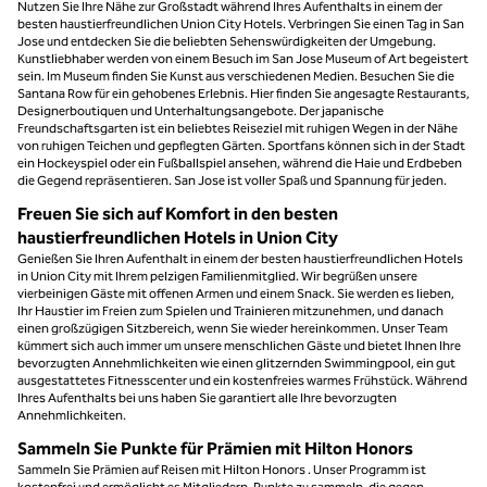
Nutzen Sie Ihre Nähe zur Großstadt während Ihres Aufenthalts in einem der
besten haustierfreundlichen Union City Hotels. Verbringen Sie einen Tag in San
Jose und entdecken Sie die beliebten Sehenswürdigkeiten der Umgebung.
Kunstliebhaber werden von einem Besuch im San Jose Museum of Art begeistert
sein. Im Museum finden Sie Kunst aus verschiedenen Medien. Besuchen Sie die
Santana Row für ein gehobenes Erlebnis. Hier finden Sie angesagte Restaurants,
Designerboutiquen und Unterhaltungsangebote. Der japanische
Freundschaftsgarten ist ein beliebtes Reiseziel mit ruhigen Wegen in der Nähe
von ruhigen Teichen und gepflegten Gärten. Sportfans können sich in der Stadt
ein Hockeyspiel oder ein Fußballspiel ansehen, während die Haie und Erdbeben
die Gegend repräsentieren. San Jose ist voller Spaß und Spannung für jeden.
Freuen Sie sich auf Komfort in den besten
haustierfreundlichen Hotels in Union City
Genießen Sie Ihren Aufenthalt in einem der besten haustierfreundlichen Hotels
in Union City mit Ihrem pelzigen Familienmitglied. Wir begrüßen unsere
vierbeinigen Gäste mit offenen Armen und einem Snack. Sie werden es lieben,
Ihr Haustier im Freien zum Spielen und Trainieren mitzunehmen, und danach
einen großzügigen Sitzbereich, wenn Sie wieder hereinkommen. Unser Team
kümmert sich auch immer um unsere menschlichen Gäste und bietet Ihnen Ihre
bevorzugten Annehmlichkeiten wie einen glitzernden Swimmingpool, ein gut
ausgestattetes Fitnesscenter und ein kostenfreies warmes Frühstück. Während
Ihres Aufenthalts bei uns haben Sie garantiert alle Ihre bevorzugten
Annehmlichkeiten.
Sammeln Sie Punkte für Prämien mit Hilton Honors
Sammeln Sie Prämien auf Reisen mit Hilton Honors . Unser Programm ist
kostenfrei und ermöglicht es Mitgliedern, Punkte zu sammeln, die gegen