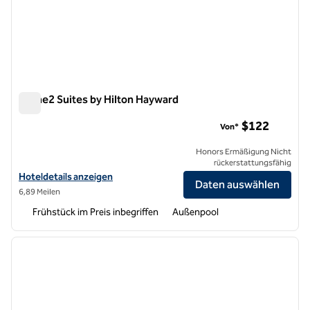
Home2 Suites by Hilton Hayward
Home2 Suites by Hilton Hayward
$122
Von*
Honors Ermäßigung Nicht
rückerstattungsfähig
Hoteldetails für Home2 Suites by Hilton Hayward anzeigen
Hoteldetails anzeigen
Daten auswählen
6,89 Meilen
Frühstück im Preis inbegriffen
Außenpool
1
/
12
Vorheriges Bild
nächste
1 von 12