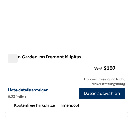
Hilton Garden Inn Fremont Milpitas
Hilton Garden Inn Fremont Milpitas
$107
Von*
Honors Ermäßigung Nicht
rückerstattungsfähig
Hoteldetails für das Hilton Garden Inn Fremont Milpitas anzeigen
Hoteldetails anzeigen
Daten auswählen
8,33 Meilen
Kostenfreie Parkplätze
Innenpool
1
/
12
Vorheriges Bild
nächste
1 von 12