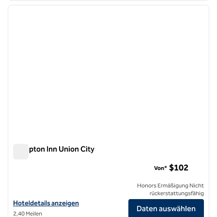
Vorheriges Bild
nächste
1 von 12
Hampton Inn Union City
Hampton Inn Union City
$102
Von*
Honors Ermäßigung Nicht
rückerstattungsfähig
Hoteldetails für Hampton Inn Union City anzeigen
Hoteldetails anzeigen
Daten auswählen
2,40 Meilen