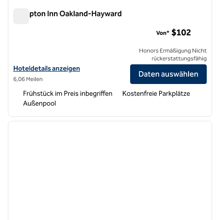
Hampton Inn Oakland-Hayward
Hampton Inn Oakland-Hayward
$102
Von*
Honors Ermäßigung Nicht
rückerstattungsfähig
Hoteldetails für das Hampton Inn Oakland-Hayward anzeigen
Hoteldetails anzeigen
Daten auswählen
6,06 Meilen
Frühstück im Preis inbegriffen
Kostenfreie Parkplätze
Außenpool
1
/
12
Vorheriges Bild
nächste
1 von 12