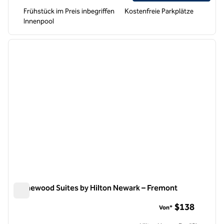
Frühstück im Preis inbegriffen
Kostenfreie Parkplätze
Innenpool
1
/
12
Vorheriges Bild
nächste
1 von 12
Homewood Suites by Hilton Newark – Fremont
Homewood Suites by Hilton Newark – Fremont
$138
Von*