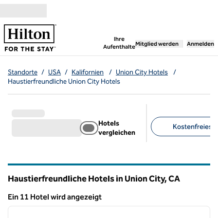
Weiter zum Inhalt
,
öffnet neue Registerka
Ihre
Mitglied werden
Anmelden
Aufenthalte
Standorte
/
USA
/
Kalifornien
/
Union City Hotels
/
Haustierfreundliche Union City Hotels
Hotels
Kostenfreies F
vergleichen
Empfohlene Filter
Haustierfreundliche Hotels in Union City,
CA
Kalifornien
Ein 11 Hotel wird angezeigt
1
/
12
Ein 11 Hotel wird angezeigt
Vorheriges Bild
nächste
1 von 12