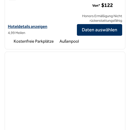
DoubleTree by Hilton Hotel Newark – Fremont
$122
Von*
Honors Ermäßigung Nicht
rückerstattungsfähig
Hoteldetails für DoubleTree by Hilton Hotel Newark – Fremont anze
Hoteldetails anzeigen
Daten auswählen
4,99 Meilen
Kostenfreie Parkplätze
Außenpool
1
/
12
Vorheriges Bild
nächste
1 von 12