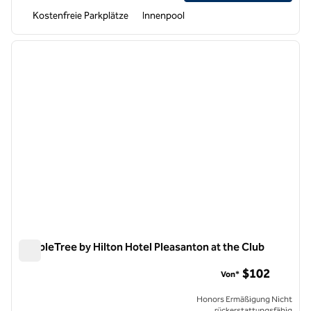
Kostenfreie Parkplätze
Innenpool
1
/
12
Vorheriges Bild
nächste
1 von 12
DoubleTree by Hilton Hotel Pleasanton at the Club
DoubleTree by Hilton Hotel Pleasanton at the Club
$102
Von*
Honors Ermäßigung Nicht
rückerstattungsfähig