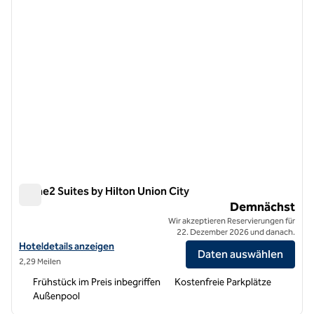
Home2 Suites by Hilton Union City
Home2 Suites by Hilton Union City
Demnächst
Wir akzeptieren Reservierungen für
22. Dezember 2026 und danach.
Hoteldetails für Home2 Suites by Hilton Union City anzeigen
Hoteldetails anzeigen
Daten auswählen
2,29 Meilen
Frühstück im Preis inbegriffen
Kostenfreie Parkplätze
Außenpool
1
/
12