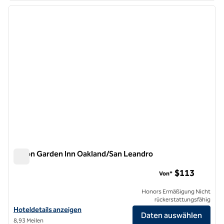
Vorheriges Bild
nächste
1 von 12
Hilton Garden Inn Oakland/San Leandro
Hilton Garden Inn Oakland/San Leandro
$113
Von*
Honors Ermäßigung Nicht
rückerstattungsfähig
Hoteldetails für Hilton Garden Inn Oakland/San Leandro anzeigen
Hoteldetails anzeigen
Daten auswählen
8,93 Meilen