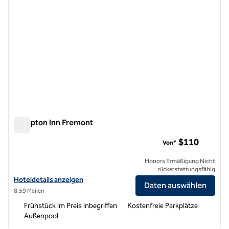
Hampton Inn Fremont
Hampton Inn Fremont
$110
Von*
Honors Ermäßigung Nicht
rückerstattungsfähig
Hoteldetails für das Hampton Inn Fremont anzeigen
Hoteldetails anzeigen
Daten auswählen
8,59 Meilen
Frühstück im Preis inbegriffen
Kostenfreie Parkplätze
Außenpool
1
/
12