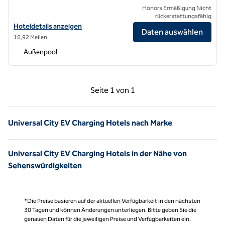
Honors Ermäßigung Nicht
rückerstattungsfähig
Hoteldetails für DoubleTree by Hilton Hotel Los Angeles – Rosemea
Hoteldetails anzeigen
Daten auswählen
16,92 Meilen
Außenpool
Vorherige Seite, 1 von 1
Nächste Seite, 1 von
Seite
1 von 1
Seite 1 von 1
Universal City EV Charging Hotels nach Marke
Universal City EV Charging Hotels in der Nähe von
Sehenswürdigkeiten
*Die Preise basieren auf der aktuellen Verfügbarkeit in den nächsten
30 Tagen und können Änderungen unterliegen. Bitte geben Sie die
genauen Daten für die jeweiligen Preise und Verfügbarkeiten ein.