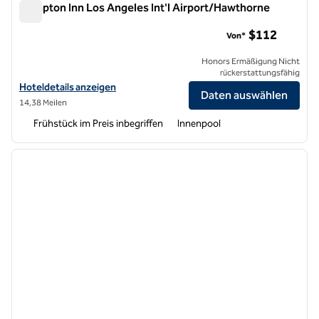
Hampton Inn Los Angeles Int'l Airport/Hawthorne
Hampton Inn Los Angeles Int'l Airport/Hawthorne
$112
Von*
Honors Ermäßigung Nicht
rückerstattungsfähig
Hoteldetails zum Hampton Inn Los Angeles International Airport/H
Hoteldetails anzeigen
Daten auswählen
14,38 Meilen
Frühstück im Preis inbegriffen
Innenpool
1
/
12
Vorheriges Bild
nächste
1 von 12