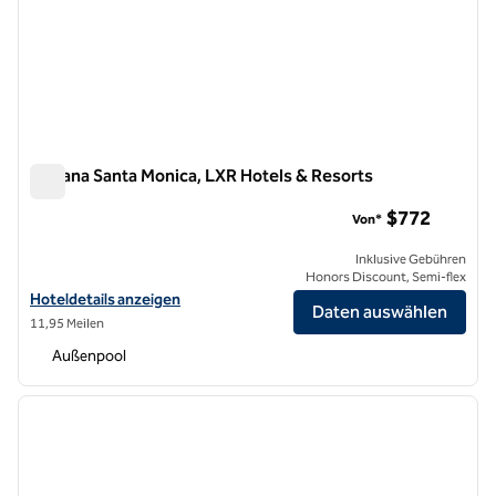
Oceana Santa Monica, LXR Hotels & Resorts
Oceana Santa Monica, LXR Hotels & Resorts
$772
Von*
Inklusive Gebühren
Honors Discount, Semi-flex
Hoteldetails für Oceana Santa Monica, LXR Hotels & Resorts anzeig
Hoteldetails anzeigen
Daten auswählen
11,95 Meilen
Außenpool
1
/
12
Vorheriges Bild
nächste
1 von 12