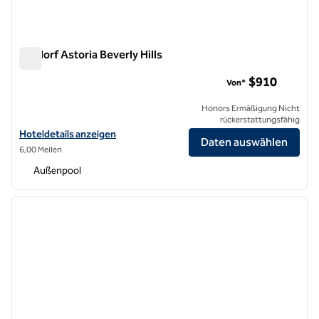
Waldorf Astoria Beverly Hills
Waldorf Astoria Beverly Hills
$910
Von*
Honors Ermäßigung Nicht
rückerstattungsfähig
Hoteldetails für Waldorf Astoria Beverly Hills anzeigen
Hoteldetails anzeigen
Daten auswählen
6,00 Meilen
Außenpool
1
/
12
Vorheriges Bild
nächste
1 von 12