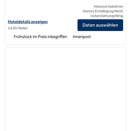
Inklusive Gebühren
Honors Ermäßigung Nicht
rückerstattungsfähig
Hoteldetails für Home2 Suites by Hilton Woodland Hills Los Angeles
Hoteldetails anzeigen
Daten auswählen
14,05 Meilen
Frühstück im Preis inbegriffen
Innenpool
1
/
12
Vorheriges Bild
nächste
1 von 12