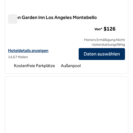
Hilton Garden Inn Los Angeles Montebello
Hilton Garden Inn Los Angeles Montebello
$126
Von*
Honors Ermäßigung Nicht
rückerstattungsfähig
Hoteldetails für das Hilton Garden Inn Los Angeles Montebello anze
Hoteldetails anzeigen
Daten auswählen
14,67 Meilen
Kostenfreie Parkplätze
Außenpool
1
/
11
Vorheriges Bild
nächste
1 von 11