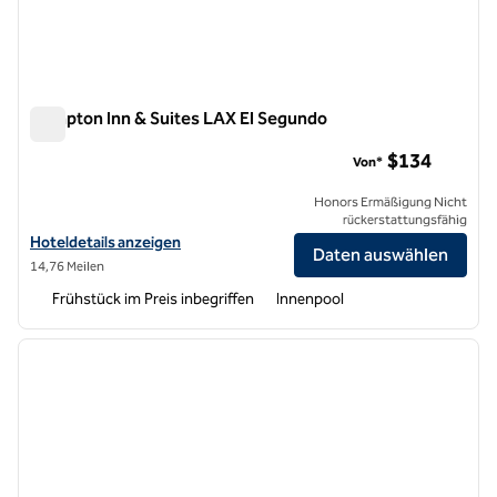
Hampton Inn & Suites LAX El Segundo
Hampton Inn & Suites LAX El Segundo
$134
Von*
Honors Ermäßigung Nicht
rückerstattungsfähig
Hoteldetails für Hampton Inn & Suites LAX El Segundo anzeigen
Hoteldetails anzeigen
Daten auswählen
14,76 Meilen
Frühstück im Preis inbegriffen
Innenpool
1
/
11
Vorheriges Bild
nächste
1 von 11