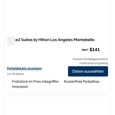
Home2 Suites by Hilton Los Angeles Montebello
Home2 Suites by Hilton Los Angeles Montebello
$141
Von*
Honors Ermäßigung Nicht
rückerstattungsfähig
Hoteldetails für Home2 Suites by Hilton Los Angeles Montebello an
Hoteldetails anzeigen
Daten auswählen
14,79 Meilen
Frühstück im Preis inbegriffen
Kostenfreie Parkplätze
Innenpool
1
/
13
Vorheriges Bild
nächste
1 von 13