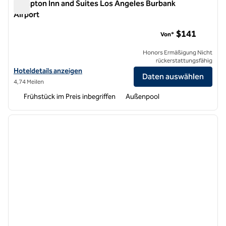
Hampton Inn and Suites Los Angeles Burbank
Airport
Hampton Inn and Suites Los Angeles Burbank Airport
$141
Von*
Honors Ermäßigung Nicht
rückerstattungsfähig
Hoteldetails für Hampton Inn and Suites Los Angeles Burbank Airpor
Hoteldetails anzeigen
Daten auswählen
4,74 Meilen
Frühstück im Preis inbegriffen
Außenpool
1
/
11
Vorheriges Bild
nächste
1 von 11