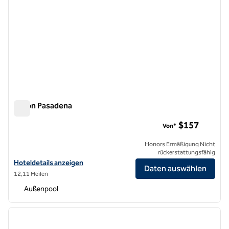
Hilton Pasadena
Hilton Pasadena
$157
Von*
Honors Ermäßigung Nicht
rückerstattungsfähig
Hoteldetails für Hilton Pasadena anzeigen
Hoteldetails anzeigen
Daten auswählen
12,11 Meilen
Außenpool
1
/
12
Vorheriges Bild
nächste
1 von 12