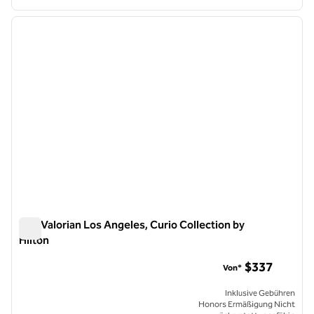
1
/
12
Vorheriges Bild
nächste
1 von 12
The Valorian Los Angeles, Curio Collection by
Hilton
The Valorian Los Angeles, Curio Collection by Hilton
$337
Von*
Inklusive Gebühren
Honors Ermäßigung Nicht