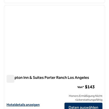
1
/
12
Vorheriges Bild
nächste
1 von 12
Hampton Inn & Suites Porter Ranch Los Angeles
Hampton Inn & Suites Porter Ranch Los Angeles
$143
Von*
Honors Ermäßigung Nicht
rückerstattungsfähig
Hoteldetails für Hampton Inn & Suites Porter Ranch Los Angeles anz
Hoteldetails anzeigen
Daten auswählen