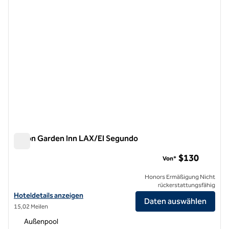
Hilton Garden Inn LAX/El Segundo
Hilton Garden Inn LAX/El Segundo
$130
Von*
Honors Ermäßigung Nicht
rückerstattungsfähig
Hoteldetails für Hilton Garden Inn LAX/El Segundo anzeigen
Hoteldetails anzeigen
Daten auswählen
15,02 Meilen
Außenpool