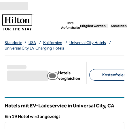
Weiter zum Inhalt
,
öffnet neue Registerka
Ihre
Mitglied werden
Anmelden
Aufenthalte
Standorte
/
USA
/
Kalifornien
/
Universal City Hotels
/
Universal City EV Charging Hotels
Hotels
Kostenfreies F
vergleichen
Empfohlene Filter
Hotels mit EV-Ladeservice in Universal City,
CA
Kalifornien
Ein 19 Hotel wird angezeigt
1
/
11
Ein 19 Hotel wird angezeigt
Vorheriges Bild
nächste
1 von 11