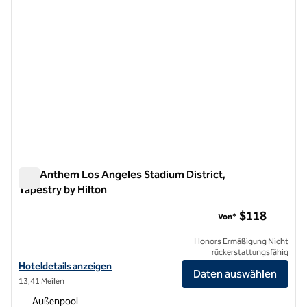
The Anthem Los Angeles Stadium District,
Tapestry by Hilton
The Anthem Los Angeles Stadium District, Tapestry by Hilto
$118
Von*
Honors Ermäßigung Nicht
rückerstattungsfähig
Hoteldetails für The Anthem Los Angeles Stadium District, Tapestry
Hoteldetails anzeigen
Daten auswählen
13,41 Meilen
Außenpool