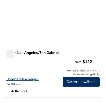
Hilton Los Angeles/San Gabriel
Hilton Los Angeles/San Gabriel
$122
Von*
Honors Ermäßigung Nicht
rückerstattungsfähig
Hoteldetails für das Hilton Los Angeles/San Gabriel anzeigen
Hoteldetails anzeigen
Daten auswählen
14,88 Meilen
Außenpool
1
/
13
Vorheriges Bild
nächste
1 von 13