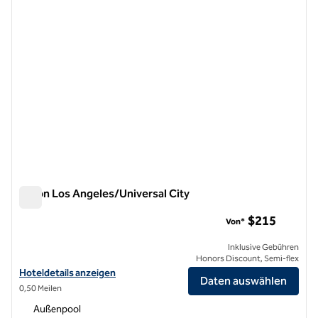
Hilton Los Angeles/Universal City
Hilton Los Angeles/Universal City
$215
Von*
Inklusive Gebühren
Honors Discount, Semi-flex
Hoteldetails für das Hilton Los Angeles/Universal City anzeigen
Hoteldetails anzeigen
Daten auswählen
0,50 Meilen
Außenpool