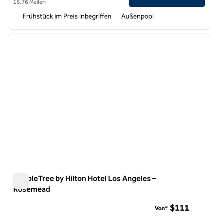
15,76 Meilen
Frühstück im Preis inbegriffen
Außenpool
1
/
12
Vorheriges Bild
nächste
1 von 12
DoubleTree by Hilton Hotel Los Angeles –
Rosemead
DoubleTree by Hilton Hotel Los Angeles – Rosemead
$111
Von*