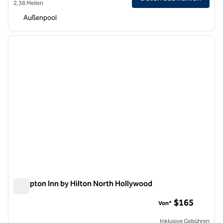
2,38 Meilen
Außenpool
1
/
12
Vorheriges Bild
nächste
1 von 12
Hampton Inn by Hilton North Hollywood
Hampton Inn by Hilton North Hollywood
$165
Von*
Inklusive Gebühren