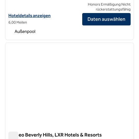
Honors Ermäßigung Nicht
rückerstattungsfähig
Hoteldetails für Waldorf Astoria Beverly Hills anzeigen
Hoteldetails anzeigen
Daten auswählen
6,00 Meilen
Außenpool
1
/
11
Vorheriges Bild
nächste
1 von 11
Cameo Beverly Hills, LXR Hotels & Resorts