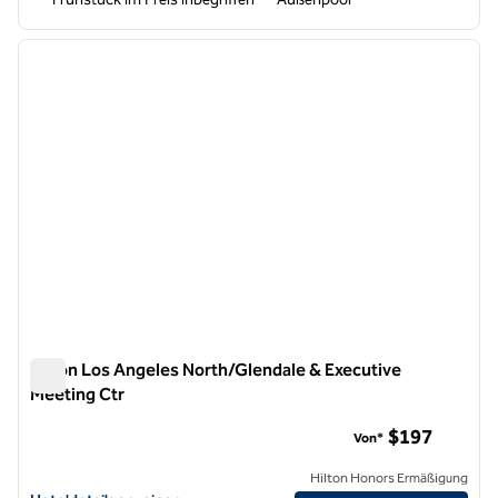
1
/
12
Vorheriges Bild
nächste
1 von 12
Hilton Los Angeles North/Glendale & Executive
Meeting Ctr
Hilton Los Angeles North/Glendale & Executive Meeting Ctr
$197
Von*
Hilton Honors Ermäßigung