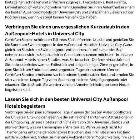
bietet einen schnellen und einfachen Zugang zu Freizeitparks, Restaurants,
Einkaufsmöglichkeiten und vielem mehr. Genießen Sie Ihren Aufenthalt in einem
der besten Außenpoolhotels der Universal City und entspannen Sie sich auf der
Poolterrasse, wenn Sie sonst keinen Nervenkitzel haben.
Verbringen Sie einen unvergesslichen Kurzurlaub in den
Außenpool-Hotels in Universal City
Genießen Sie den schönsten Teil Ihres Südkalifornien-Urlaubs und genießen Sie
die Sonne am Swimmingpool in den Außenpool-Hotels in Universal City. Ganz
gleich, ob Sie sich am Swimmingpool entspannen, ein erfrischendes Bad
nehmen oder sich im Schatten einer Cabana entspannen möchten – in unseren
Außenpool-Hotels haben Sie alles, was Sie brauchen. Darüber hinaus können
Sie ein kostenfreies warmes Frühstück und ein geräumiges Zimmer genießen, in
dem Sie sich am Ende eines anstrengenden Tages entspannen können.
Genießen Sie eine erholsame Nacht in einem komfortablen Bett und erholen Sie
sich von einem langen Tag voller Spannung in einem Vergnügungspark oder
erkunden Sie die Stadt. Sie werden von den Annehmlichkeiten unserer Hotels
begeistert sein.
Lassen Sie sich in den besten Universal City Außenpool
Hotels begeistern
Verbringen Sie ein paar aufregende Tage in einem der besten Außenpoolhotels
der Universal City und genießen Sie die zahlreichen Fahrten und Attraktionen in
der Umgebung. Unsere Hotels sind nicht weit von den Universal Studios und
allem entfernt, was im Themenpark enthalten ist. Wenn Sie sich nicht für
Themenparks entscheiden oder etwas brauchen, das Ihre Füße einen Tag lang
auf dem Boden hält, finden Sie hier eine Vielzahl anderer Möglichkeiten, Ihre Zeit