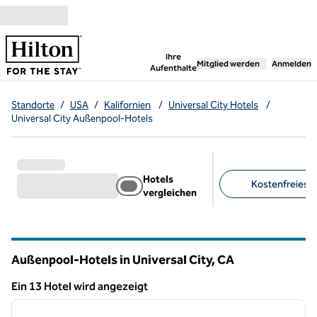
Weiter zum Inhalt
,
öffnet neue Registerka
Ihre
Mitglied werden
Anmelden
Aufenthalte
Standorte
/
USA
/
Kalifornien
/
Universal City Hotels
/
Universal City Außenpool-Hotels
Hotels
Kostenfreies F
vergleichen
Empfohlene Filter
Außenpool-Hotels in Universal City,
CA
Kalifornien
Ein 13 Hotel wird angezeigt
1
/
11
Ein 13 Hotel wird angezeigt
Vorheriges Bild
nächste
1 von 11