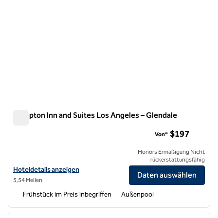
Hampton Inn and Suites Los Angeles – Glendale
Hampton Inn and Suites Los Angeles – Glendale
$197
Von*
Honors Ermäßigung Nicht
rückerstattungsfähig
Hoteldetails für Hampton Inn and Suites Los Angeles – Glendale anz
Hoteldetails anzeigen
Daten auswählen
5,54 Meilen
Frühstück im Preis inbegriffen
Außenpool
1
/
12
Vorheriges Bild
nächste
1 von 12