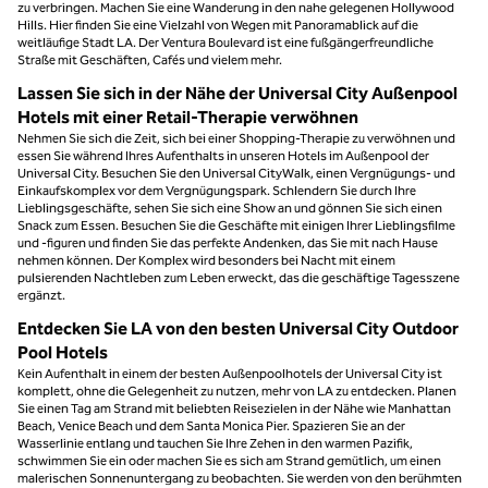
zu verbringen. Machen Sie eine Wanderung in den nahe gelegenen Hollywood
Hills. Hier finden Sie eine Vielzahl von Wegen mit Panoramablick auf die
weitläufige Stadt LA. Der Ventura Boulevard ist eine fußgängerfreundliche
Straße mit Geschäften, Cafés und vielem mehr.
Lassen Sie sich in der Nähe der Universal City Außenpool
Hotels mit einer Retail-Therapie verwöhnen
Nehmen Sie sich die Zeit, sich bei einer Shopping-Therapie zu verwöhnen und
essen Sie während Ihres Aufenthalts in unseren Hotels im Außenpool der
Universal City. Besuchen Sie den Universal CityWalk, einen Vergnügungs- und
Einkaufskomplex vor dem Vergnügungspark. Schlendern Sie durch Ihre
Lieblingsgeschäfte, sehen Sie sich eine Show an und gönnen Sie sich einen
Snack zum Essen. Besuchen Sie die Geschäfte mit einigen Ihrer Lieblingsfilme
und -figuren und finden Sie das perfekte Andenken, das Sie mit nach Hause
nehmen können. Der Komplex wird besonders bei Nacht mit einem
pulsierenden Nachtleben zum Leben erweckt, das die geschäftige Tagesszene
ergänzt.
Entdecken Sie LA von den besten Universal City Outdoor
Pool Hotels
Kein Aufenthalt in einem der besten Außenpoolhotels der Universal City ist
komplett, ohne die Gelegenheit zu nutzen, mehr von LA zu entdecken. Planen
Sie einen Tag am Strand mit beliebten Reisezielen in der Nähe wie Manhattan
Beach, Venice Beach und dem Santa Monica Pier. Spazieren Sie an der
Wasserlinie entlang und tauchen Sie Ihre Zehen in den warmen Pazifik,
schwimmen Sie ein oder machen Sie es sich am Strand gemütlich, um einen
malerischen Sonnenuntergang zu beobachten. Sie werden von den berühmten