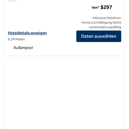
Cameo Beverly Hills, LXR Hotels & Resorts
$297
Von*
Inklusive Gebühren
Honors Ermäßigung Nicht
rückerstattungsfähig
Hoteldetails für Cameo Beverly Hills, LXR Hotels & Resorts anzeigen
Hoteldetails anzeigen
Daten auswählen
6,34 Meilen
Außenpool
1
/
12
Vorheriges Bild
nächste
1 von 12