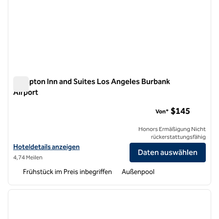
Hampton Inn and Suites Los Angeles Burbank
Airport
Hampton Inn and Suites Los Angeles Burbank Airport
$145
Von*
Honors Ermäßigung Nicht
rückerstattungsfähig
Hoteldetails für Hampton Inn and Suites Los Angeles Burbank Airpor
Hoteldetails anzeigen
Daten auswählen
4,74 Meilen
Frühstück im Preis inbegriffen
Außenpool
1
/
12
Vorheriges Bild
nächste
1 von 12