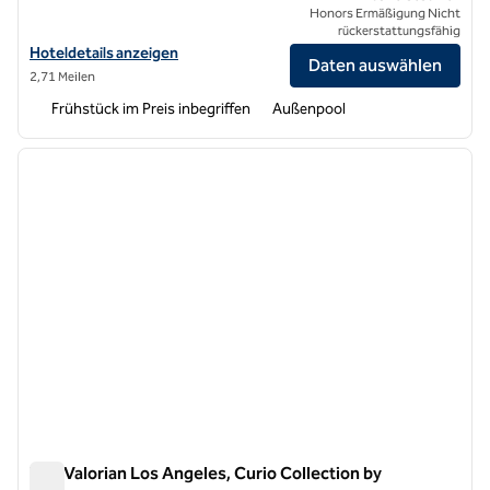
Honors Ermäßigung Nicht
rückerstattungsfähig
Hoteldetails für Hampton Inn by Hilton North Hollywood anzeigen
Hoteldetails anzeigen
Daten auswählen
2,71 Meilen
Frühstück im Preis inbegriffen
Außenpool
1
/
12
Vorheriges Bild
nächste
1 von 12
The Valorian Los Angeles, Curio Collection by