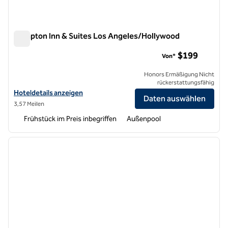
Hampton Inn & Suites Los Angeles/Hollywood
Hampton Inn & Suites Los Angeles/Hollywood
$199
Von*
Honors Ermäßigung Nicht
rückerstattungsfähig
Hoteldetails für Hampton Inn & Suites Los Angeles/Hollywood anze
Hoteldetails anzeigen
Daten auswählen
3,57 Meilen
Frühstück im Preis inbegriffen
Außenpool
1
/
12
Vorheriges Bild
nächste
1 von 12