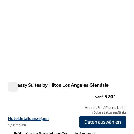
Embassy Suites by Hilton Los Angeles Glendale
Embassy Suites by Hilton Los Angeles Glendale
$201
Von*
Honors Ermäßigung Nicht
rückerstattungsfähig
Hoteldetails für Embassy Suites by Hilton Los Angeles Glendale anz
Hoteldetails anzeigen
Daten auswählen
5,58 Meilen
Frühstück im Preis inbegriffen
Außenpool