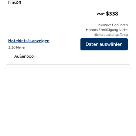
Hilton
The Valorian Los Angeles, Curio Collection by Hilton
$338
Von*
Inklusive Gebühren
Honors Ermäßigung Nicht
rückerstattungsfähig
Hoteldetails für The Valorian Los Angeles, Curio Collection by Hilton
Hoteldetails anzeigen
Daten auswählen
3,30 Meilen
Außenpool
1
/
12
Vorheriges Bild
nächste
1 von 12