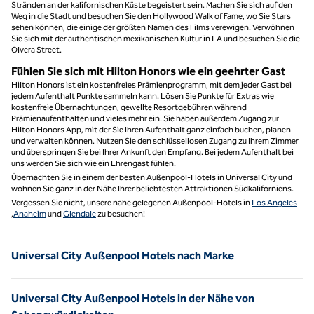
Stränden an der kalifornischen Küste begeistert sein. Machen Sie sich auf den
Weg in die Stadt und besuchen Sie den Hollywood Walk of Fame, wo Sie Stars
sehen können, die einige der größten Namen des Films verewigen. Verwöhnen
Sie sich mit der authentischen mexikanischen Kultur in LA und besuchen Sie die
Olvera Street.
Fühlen Sie sich mit Hilton Honors wie ein geehrter Gast
Hilton Honors ist ein kostenfreies Prämienprogramm, mit dem jeder Gast bei
jedem Aufenthalt Punkte sammeln kann. Lösen Sie Punkte für Extras wie
kostenfreie Übernachtungen, gewellte Resortgebühren während
Prämienaufenthalten und vieles mehr ein. Sie haben außerdem Zugang zur
Hilton Honors App, mit der Sie Ihren Aufenthalt ganz einfach buchen, planen
und verwalten können. Nutzen Sie den schlüssellosen Zugang zu Ihrem Zimmer
und überspringen Sie bei Ihrer Ankunft den Empfang. Bei jedem Aufenthalt bei
uns werden Sie sich wie ein Ehrengast fühlen.
Übernachten Sie in einem der besten Außenpool-Hotels in Universal City und
wohnen Sie ganz in der Nähe Ihrer beliebtesten Attraktionen Südkaliforniens.
Vergessen Sie nicht, unsere nahe gelegenen Außenpool-Hotels in
Los Angeles
,
Anaheim
und
Glendale
zu besuchen!
Universal City Außenpool Hotels nach Marke
Universal City Außenpool Hotels in der Nähe von