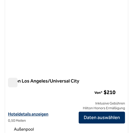
Hilton Los Angeles/Universal City
Hilton Los Angeles/Universal City
$210
Von*
Inklusive Gebühren
Hilton Honors Ermäßigung
Hoteldetails für das Hilton Los Angeles/Universal City anzeigen
Hoteldetails anzeigen
Daten auswählen
0,50 Meilen
Außenpool