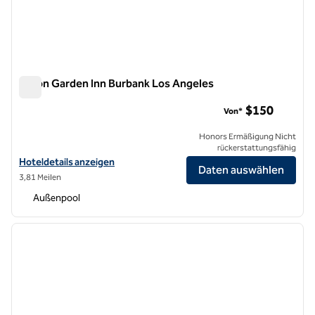
Hilton Garden Inn Burbank Los Angeles
Hilton Garden Inn Burbank Los Angeles
$150
Von*
Honors Ermäßigung Nicht
rückerstattungsfähig
Hoteldetails für das Hilton Garden Inn Burbank Los Angeles anzeigen
Hoteldetails anzeigen
Daten auswählen
3,81 Meilen
Außenpool
1
/
12
Vorheriges Bild
nächste
1 von 12