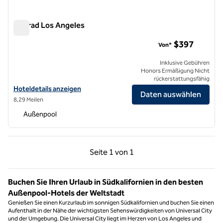
Conrad Los Angeles
Conrad Los Angeles
$397
Von*
Inklusive Gebühren
Honors Ermäßigung Nicht
rückerstattungsfähig
Hoteldetails für das Conrad Los Angeles anzeigen
Hoteldetails anzeigen
Daten auswählen
8,29 Meilen
Außenpool
Vorherige Seite, 1 von 1
Nächste Seite, 1 von
Seite
1 von 1
Seite 1 von 1
Buchen Sie Ihren Urlaub in Südkalifornien in den besten
Außenpool-Hotels der Weltstadt
Genießen Sie einen Kurzurlaub im sonnigen Südkalifornien und buchen Sie einen
Aufenthalt in der Nähe der wichtigsten Sehenswürdigkeiten von Universal City
und der Umgebung. Die Universal City liegt im Herzen von Los Angeles und