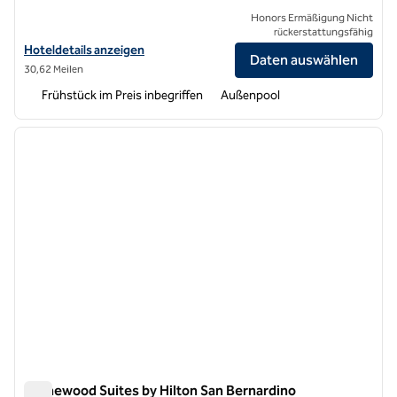
Honors Ermäßigung Nicht
rückerstattungsfähig
Hoteldetails für Home2 Suites by Hilton San Bernardino anzeigen
Hoteldetails anzeigen
Daten auswählen
30,62 Meilen
Frühstück im Preis inbegriffen
Außenpool
1
/
12
Vorheriges Bild
nächste
1 von 12
Homewood Suites by Hilton San Bernardino