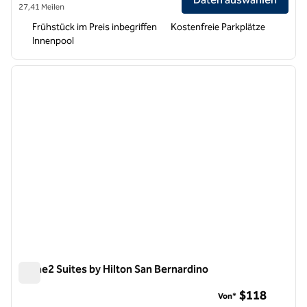
27,41 Meilen
Frühstück im Preis inbegriffen
Kostenfreie Parkplätze
Innenpool
1
/
12
Vorheriges Bild
nächste
1 von 12
Home2 Suites by Hilton San Bernardino
Home2 Suites by Hilton San Bernardino
$118
Von*