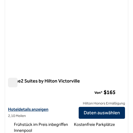
Home2 Suites by Hilton Victorville
Home2 Suites by Hilton Victorville
$165
Von*
Hilton Honors Ermäßigung
Hoteldetails für Home2 Suites by Hilton Victorville anzeigen
Hoteldetails anzeigen
Daten auswählen
2,10 Meilen
Frühstück im Preis inbegriffen
Kostenfreie Parkplätze
Innenpool