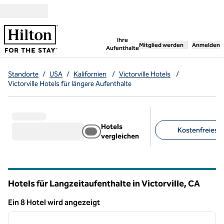
Weiter zum Inhalt
,
öffnet neue Registerka
Ihre
Mitglied werden
Anmelden
Aufenthalte
Standorte
/
USA
/
Kalifornien
/
Victorville Hotels
/
Victorville Hotels für längere Aufenthalte
Hotels
Kostenfreies F
vergleichen
Empfohlene Filter
Hotels für Langzeitaufenthalte in Victorville,
CA
Kalifornien
Ein 8 Hotel wird angezeigt
1
/
12
Ein 8 Hotel wird angezeigt
Vorheriges Bild
nächste
1 von 12