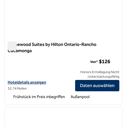
Homewood Suites by Hilton Ontario-Rancho
Cucamonga
Homewood Suites by Hilton Ontario-Rancho Cucamonga
$126
Von*
Honors Ermäßigung Nicht
rückerstattungsfähig
Hoteldetails für Homewood Suites by Hilton Ontario-Rancho Cuca
Hoteldetails anzeigen
Daten auswählen
32,74 Meilen
Frühstück im Preis inbegriffen
Außenpool
1
/
12
Vorheriges Bild
nächste
1 von 12