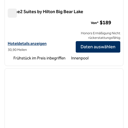
Home2 Suites by Hilton Big Bear Lake
Home2 Suites by Hilton Big Bear Lake
$189
Von*
Honors Ermäßigung Nicht
rückerstattungsfähig
Hoteldetails für Home2 Suites by Hilton Big Bear Lake anzeigen
Hoteldetails anzeigen
Daten auswählen
30,90 Meilen
Frühstück im Preis inbegriffen
Innenpool
1
/
12
Vorheriges Bild
nächste
1 von 12