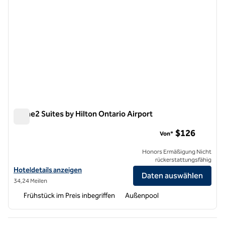
Home2 Suites by Hilton Ontario Airport
Home2 Suites by Hilton Ontario Airport
$126
Von*
Honors Ermäßigung Nicht
rückerstattungsfähig
Hoteldetails für Home2 Suites by Hilton Ontario Airport anzeigen
Hoteldetails anzeigen
Daten auswählen
34,24 Meilen
Frühstück im Preis inbegriffen
Außenpool