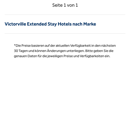
Vorherige Seite, 1 von 1
Nächste Seite, 1 von
Seite
1 von 1
Seite 1 von 1
Victorville Extended Stay Hotels nach Marke
*Die Preise basieren auf der aktuellen Verfügbarkeit in den nächsten
30 Tagen und können Änderungen unterliegen. Bitte geben Sie die
genauen Daten für die jeweiligen Preise und Verfügbarkeiten ein.