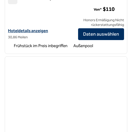
Homewood Suites by Hilton San Bernardino
$110
Von*
Honors Ermäßigung Nicht
rückerstattungsfähig
Hoteldetails für Homewood Suites by Hilton San Bernardino anzeige
Hoteldetails anzeigen
Daten auswählen
30,86 Meilen
Frühstück im Preis inbegriffen
Außenpool
1
/
12
Vorheriges Bild
nächste
1 von 12