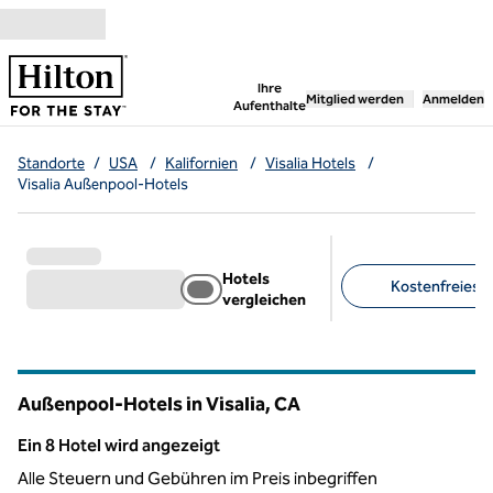
Weiter zum Inhalt
,
öffnet neue Registerka
Ihre
Mitglied werden
Anmelden
Aufenthalte
Standorte
/
USA
/
Kalifornien
/
Visalia Hotels
/
Visalia Außenpool-Hotels
Hotels
Kostenfreies F
vergleichen
Empfohlene Filter
Außenpool-Hotels in Visalia,
CA
Kalifornien
Ein 8 Hotel wird angezeigt
Ein 8 Hotel wird angezeigt
Alle Steuern und Gebühren im Preis inbegriffen
1
/
12