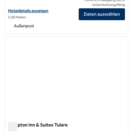
rückerstattungsfähig
Hoteldetails für Hilton Garden Inn Visalia anzeigen
Hoteldetails anzeigen
Daten auswählen
5,00 Meilen
Außenpool
1
/
12
Vorheriges Bild
nächste
1 von 12
Hampton Inn & Suites Tulare
Hampton Inn & Suites Tulare