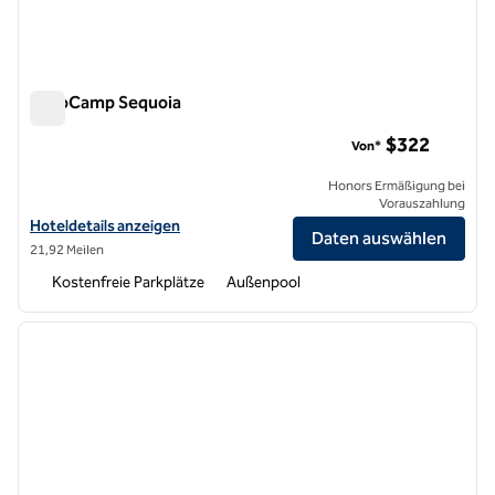
AutoCamp Sequoia
AutoCamp Sequoia
$322
Von*
Honors Ermäßigung bei
Vorauszahlung
Hoteldetails für AutoCamp Sequoia anzeigen
Hoteldetails anzeigen
Daten auswählen
21,92 Meilen
Kostenfreie Parkplätze
Außenpool
1
/
12
Vorheriges Bild
nächste
1 von 12