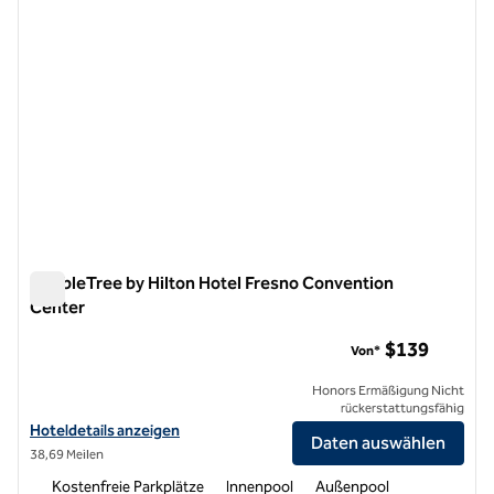
DoubleTree by Hilton Hotel Fresno Convention
Center
DoubleTree by Hilton Hotel Fresno Convention Center
$139
Von*
Honors Ermäßigung Nicht
rückerstattungsfähig
Hoteldetails für das DoubleTree by Hilton Hotel Fresno Convention
Hoteldetails anzeigen
Daten auswählen
38,69 Meilen
Kostenfreie Parkplätze
Innenpool
Außenpool