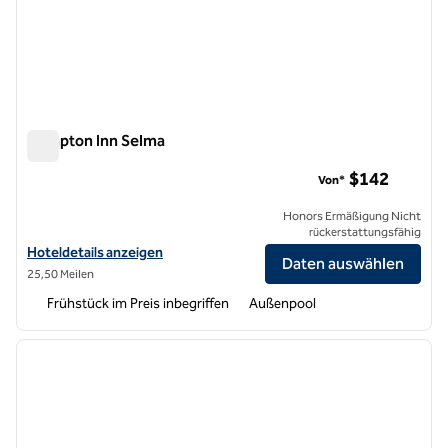
Hampton Inn Selma
Hampton Inn Selma
$142
Von*
Honors Ermäßigung Nicht
rückerstattungsfähig
Hoteldetails für das Hampton Inn Selma anzeigen
Hoteldetails anzeigen
Daten auswählen
25,50 Meilen
Frühstück im Preis inbegriffen
Außenpool
1
/
12
Vorheriges Bild
nächste
1 von 12