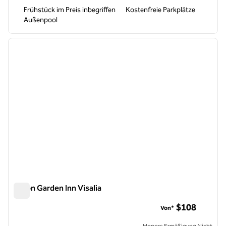
Frühstück im Preis inbegriffen
Kostenfreie Parkplätze
Außenpool
1
/
12
Vorheriges Bild
nächste
1 von 12
Hilton Garden Inn Visalia
Hilton Garden Inn Visalia
$108
Von*
Honors Ermäßigung Nicht