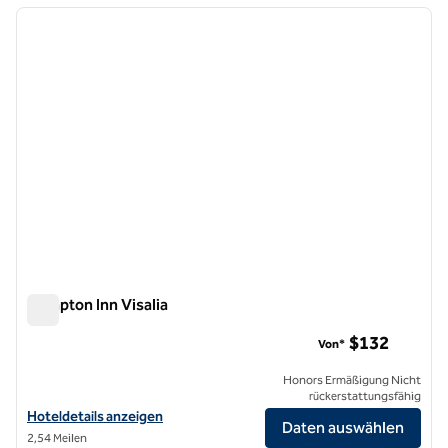
Vorheriges Bild
nächste
1 von 12
Hampton Inn Visalia
Hampton Inn Visalia
$132
Von*
Honors Ermäßigung Nicht
rückerstattungsfähig
Hoteldetails für Hampton Inn Visalia anzeigen
Hoteldetails anzeigen
Daten auswählen
2,54 Meilen