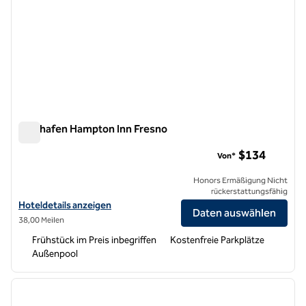
Flughafen Hampton Inn Fresno
Flughafen Hampton Inn Fresno
$134
Von*
Honors Ermäßigung Nicht
rückerstattungsfähig
Hoteldetails zum Hampton Inn Fresno Airport anzeigen
Hoteldetails anzeigen
Daten auswählen
38,00 Meilen
Frühstück im Preis inbegriffen
Kostenfreie Parkplätze
Außenpool
1
/
12
Vorheriges Bild
nächste
1 von 12