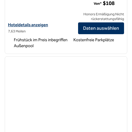
$108
Von*
Honors Ermäßigung Nicht
rückerstattungsfähig
Hoteldetails für Hampton Inn & Suites Tulare anzeigen
Hoteldetails anzeigen
Daten auswählen
7,63 Meilen
Frühstück im Preis inbegriffen
Kostenfreie Parkplätze
Außenpool
1
/
12
Vorheriges Bild
nächste
1 von 12