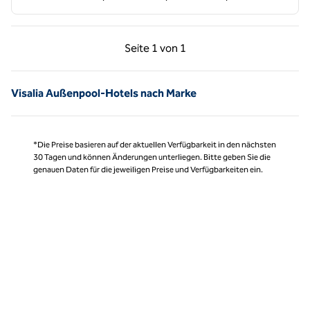
Vorherige Seite, 1 von 1
Nächste Seite, 1 von
Seite
1 von 1
Seite 1 von 1
Visalia Außenpool-Hotels nach Marke
*Die Preise basieren auf der aktuellen Verfügbarkeit in den nächsten
30 Tagen und können Änderungen unterliegen. Bitte geben Sie die
genauen Daten für die jeweiligen Preise und Verfügbarkeiten ein.