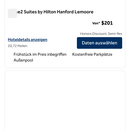
Home2 Suites by Hilton Hanford Lemoore
Home2 Suites by Hilton Hanford Lemoore
$201
Von*
Honors Discount, Semi-flex
Hoteldetails für Home2 Suites by Hilton Hanford Lemoore anzeigen
Hoteldetails anzeigen
Daten auswählen
20,72 Meilen
Frühstück im Preis inbegriffen
Kostenfreie Parkplätze
Außenpool
1
/
12
Vorheriges Bild
nächste
1 von 12