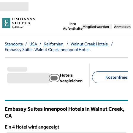
Weiter zum Inhalt
,
öffnet neue Registerka
Ihre
Mitglied werden
Anmelden
Aufenthalte
Standorte
/
USA
/
Kalifornien
/
Walnut Creek Hotels
/
Embassy Suites Walnut Creek Innenpool Hotels
Hotels
Kostenfreies F
vergleichen
Empfohlene Filter
Embassy Suites Innenpool Hotels in Walnut Creek,
CA
Kalifornien
Ein 4 Hotel wird angezeigt
1
/
12
Ein 4 Hotel wird angezeigt