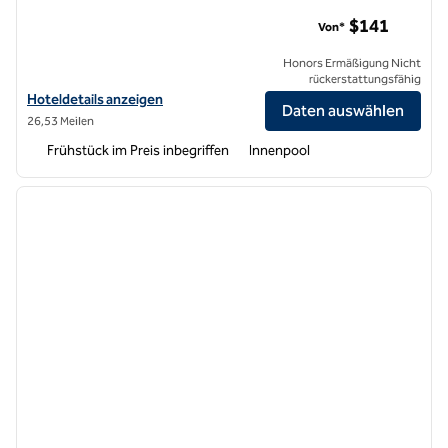
Embassy Suites by Hilton San Francisco Airport Waterfront
$141
Von*
Honors Ermäßigung Nicht
rückerstattungsfähig
Hoteldetails für Embassy Suites by Hilton San Francisco Airport Wat
Hoteldetails anzeigen
Daten auswählen
26,53 Meilen
Frühstück im Preis inbegriffen
Innenpool
1
/
12
Vorheriges Bild
nächste
1 von 12