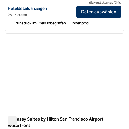
rückerstattungsfähig
Hoteldetails für Embassy Suites by Hilton San Francisco Airport Oyst
Hoteldetails anzeigen
Daten auswählen
25,15 Meilen
Frühstück im Preis inbegriffen
Innenpool
1
/
12
Vorheriges Bild
nächste
1 von 12
Embassy Suites by Hilton San Francisco Airport
Waterfront