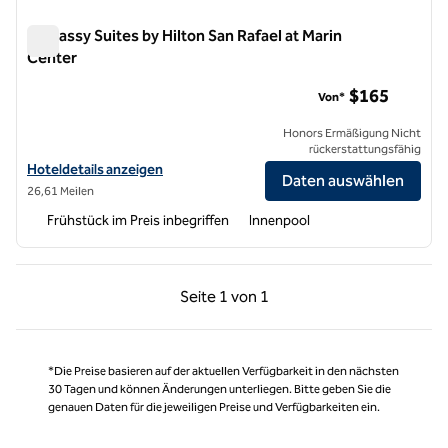
Embassy Suites by Hilton San Rafael at Marin
Center
Embassy Suites by Hilton San Rafael at Marin Center
$165
Von*
Honors Ermäßigung Nicht
rückerstattungsfähig
Hoteldetails für Embassy Suites by Hilton San Rafael at Marin Center
Hoteldetails anzeigen
Daten auswählen
26,61 Meilen
Frühstück im Preis inbegriffen
Innenpool
Vorherige Seite, 1 von 1
Nächste Seite, 1 von
Seite
1 von 1
Seite 1 von 1
*Die Preise basieren auf der aktuellen Verfügbarkeit in den nächsten
30 Tagen und können Änderungen unterliegen. Bitte geben Sie die
genauen Daten für die jeweiligen Preise und Verfügbarkeiten ein.