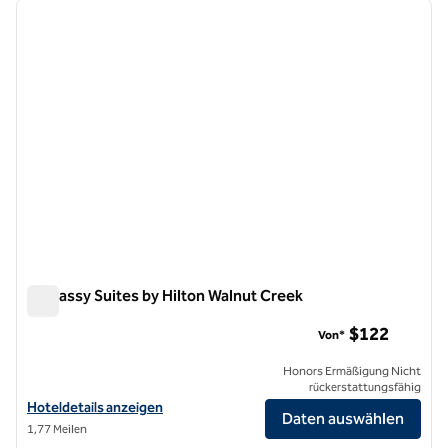
Vorheriges Bild
nächste
1 von 12
Embassy Suites by Hilton Walnut Creek
Embassy Suites by Hilton Walnut Creek
$122
Von*
Honors Ermäßigung Nicht
rückerstattungsfähig
Hoteldetails für Embassy Suites by Hilton Walnut Creek anzeigen
Hoteldetails anzeigen
Daten auswählen
1,77 Meilen