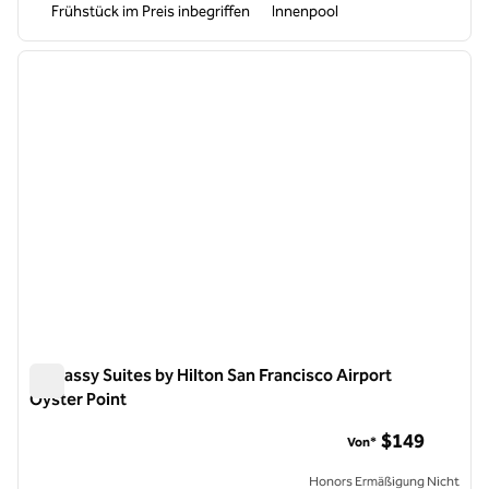
Frühstück im Preis inbegriffen
Innenpool
1
/
12
Vorheriges Bild
nächste
1 von 12
Embassy Suites by Hilton San Francisco Airport
Oyster Point
Embassy Suites by Hilton San Francisco Airport Oyster Point
$149
Von*
Honors Ermäßigung Nicht