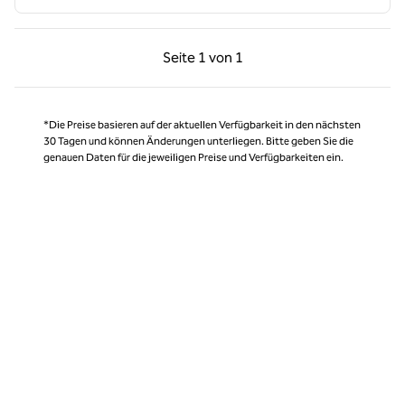
Vorherige Seite, 1 von 1
Nächste Seite, 1 von
Seite
1 von 1
Seite 1 von 1
*Die Preise basieren auf der aktuellen Verfügbarkeit in den nächsten
30 Tagen und können Änderungen unterliegen. Bitte geben Sie die
genauen Daten für die jeweiligen Preise und Verfügbarkeiten ein.