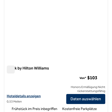
Spark by Hilton Williams
Spark by Hilton Williams
$103
Von*
Honors Ermäßigung Nicht
rückerstattungsfähig
Hoteldetails für Spark by Hilton Williams anzeigen
Hoteldetails anzeigen
Daten auswählen
0,53 Meilen
Frühstück im Preis inbegriffen
Kostenfreie Parkplätze