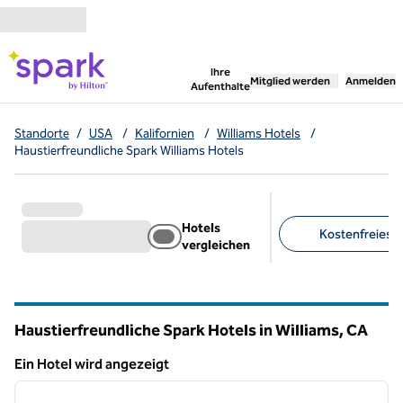
Weiter zum Inhalt
,
öffnet neue Registerka
Ihre
Mitglied werden
Anmelden
Aufenthalte
Standorte
/
USA
/
Kalifornien
/
Williams Hotels
/
Haustierfreundliche Spark Williams Hotels
Hotels
Kostenfreies F
vergleichen
Empfohlene Filter
Haustierfreundliche Spark Hotels in Williams,
CA
Kalifornien
Ein Hotel wird angezeigt
1
/
12
Ein Hotel wird angezeigt
Vorheriges Bild
nächste
1 von 12