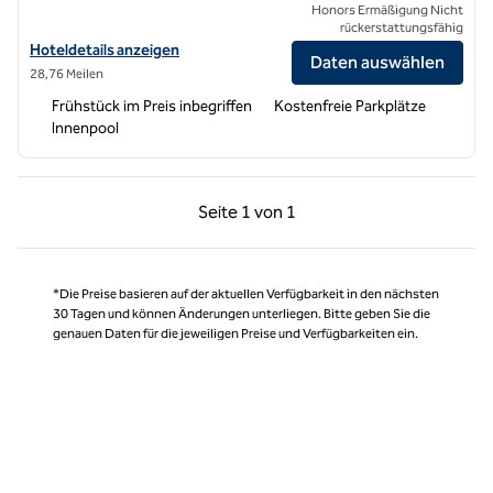
Honors Ermäßigung Nicht
rückerstattungsfähig
Hoteldetails für Home2 Suites by Hilton Los Angeles Montebello an
Hoteldetails anzeigen
Daten auswählen
28,76 Meilen
Frühstück im Preis inbegriffen
Kostenfreie Parkplätze
Innenpool
Vorherige Seite, 1 von 1
Nächste Seite, 1 von
Seite
1 von 1
Seite 1 von 1
*Die Preise basieren auf der aktuellen Verfügbarkeit in den nächsten
30 Tagen und können Änderungen unterliegen. Bitte geben Sie die
genauen Daten für die jeweiligen Preise und Verfügbarkeiten ein.