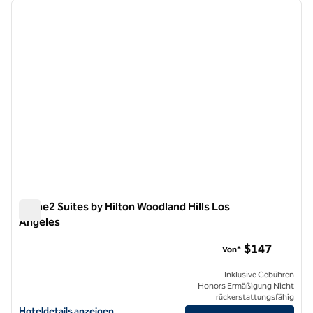
Vorheriges Bild
nächste
1 von 12
Home2 Suites by Hilton Woodland Hills Los
Angeles
Home2 Suites by Hilton Woodland Hills Los Angeles
$147
Von*
Inklusive Gebühren
Honors Ermäßigung Nicht
rückerstattungsfähig
Hoteldetails für Home2 Suites by Hilton Woodland Hills Los Angeles
Hoteldetails anzeigen