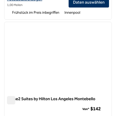
Daten auswählen
1,00 Meilen
Frühstück im Preis inbegriffen
Innenpool
1
/
11
Vorheriges Bild
nächste
1 von 11
Home2 Suites by Hilton Los Angeles Montebello
Home2 Suites by Hilton Los Angeles Montebello
$142
Von*