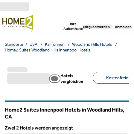
Weiter zum Inhalt
,
öffnet neue Registerka
Ihre
Mitglied werden
Anmelden
Aufenthalte
Standorte
/
USA
/
Kalifornien
/
Woodland Hills Hotels
/
Home2 Suites Woodland Hills Innenpool Hotels
Hotels
Kostenfreies F
vergleichen
Empfohlene Filter
Home2 Suites Innenpool Hotels in Woodland Hills,
CA
Kalifornien
Zwei 2 Hotels werden angezeigt
1
/
12
Zwei 2 Hotels werden angezeigt