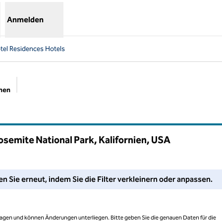
Anmelden
tel Residences Hotels
chen
Empfohlene Filter
osemite National Park, Kalifornien, USA
assen Sie Ihre Filter an oder versuchen Sie, den Suchbereich zu 
n Sie erneut, indem Sie die Filter verkleinern oder anpassen.
 Tagen und können Änderungen unterliegen. Bitte geben Sie die genauen Daten für die