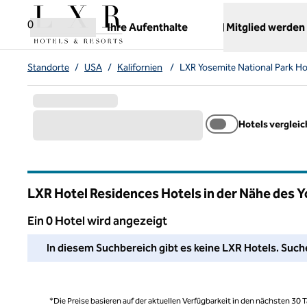
Weiter zum Inhalt
,
öffnet neue Registerkarte
0
Ihre Aufenthalte
Mitglied werden
Standorte
/
USA
/
Kalifornien
/
LXR Yosemite National Park Ho
Hotels verglei
LXR Hotel Residences Hotels in der Nähe des Y
Ein 0 Hotel wird angezeigt
Wir konnten in diesem Bereich kein Hotel für Sie finden. P
In diesem Suchbereich gibt es keine LXR Hotels. Suche
*Die Preise basieren auf der aktuellen Verfügbarkeit in den nächsten 30