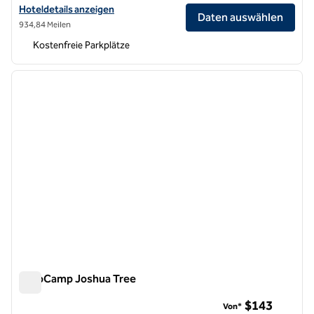
Hoteldetails für AutoCamp Asheville anzeigen
Hoteldetails anzeigen
Daten auswählen
934,84 Meilen
Kostenfreie Parkplätze
1
/
12
Vorheriges Bild
nächste
1 von 12
AutoCamp Joshua Tree
AutoCamp Joshua Tree
$143
Von*