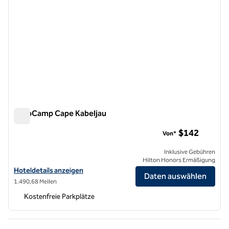
AutoCamp Cape Kabeljau
AutoCamp Cape Kabeljau
$142
Von*
Inklusive Gebühren
Hilton Honors Ermäßigung
Hoteldetails für AutoCamp Cape Cod anzeigen
Hoteldetails anzeigen
Daten auswählen
1.490,68 Meilen
Kostenfreie Parkplätze