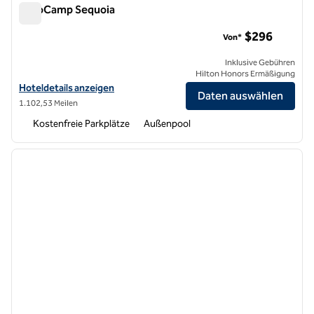
AutoCamp Sequoia
AutoCamp Sequoia
$296
Von*
Inklusive Gebühren
Hilton Honors Ermäßigung
Hoteldetails für AutoCamp Sequoia anzeigen
Hoteldetails anzeigen
Daten auswählen
1.102,53 Meilen
Kostenfreie Parkplätze
Außenpool
1
/
12
Vorheriges Bild
nächste
1 von 12