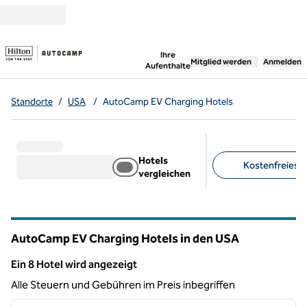
Weiter zum Inhalt
,
öffnet neue Registerka
Ihre
Mitglied werden
Anmelden
Aufenthalte
Standorte
/
USA
/
AutoCamp EV Charging Hotels
Hotels
Kostenfreies Pa
vergleichen
Empfohlene Filter
AutoCamp EV Charging Hotels in den USA
Ein 8 Hotel wird angezeigt
Ein 8 Hotel wird angezeigt
Alle Steuern und Gebühren im Preis inbegriffen
1
/
12
Vorheriges Bild
nächste
1 von 12