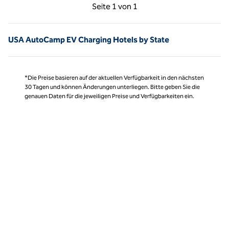
Vorherige Seite, 1 von 1
Nächste Seite, 1 von
Seite
1 von 1
Seite 1 von 1
USA AutoCamp EV Charging Hotels by State
*Die Preise basieren auf der aktuellen Verfügbarkeit in den nächsten
30 Tagen und können Änderungen unterliegen. Bitte geben Sie die
genauen Daten für die jeweiligen Preise und Verfügbarkeiten ein.