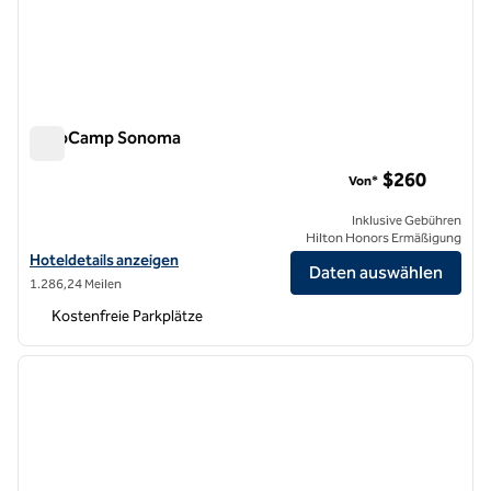
AutoCamp Sonoma
AutoCamp Sonoma
$260
Von*
Inklusive Gebühren
Hilton Honors Ermäßigung
Hoteldetails für AutoCamp Sonoma anzeigen
Hoteldetails anzeigen
Daten auswählen
1.286,24 Meilen
Kostenfreie Parkplätze
1
/
12
Vorheriges Bild
nächste
1 von 12