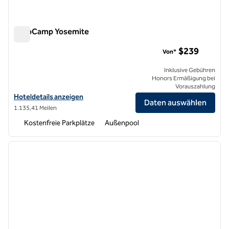
AutoCamp Yosemite
AutoCamp Yosemite
$239
Von*
Inklusive Gebühren
Honors Ermäßigung bei
Vorauszahlung
Hoteldetails für AutoCamp Yosemite anzeigen
Hoteldetails anzeigen
Daten auswählen
1.135,41 Meilen
Kostenfreie Parkplätze
Außenpool
1
/
12
Vorheriges Bild
nächste
1 von 12