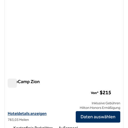
AutoCamp Zion
AutoCamp Zion
$215
Von*
Inklusive Gebühren
Hilton Honors Ermäßigung
Hoteldetails für AutoCamp Zion anzeigen
Hoteldetails anzeigen
Daten auswählen
783,03 Meilen