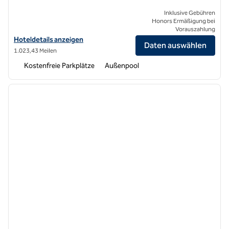
Inklusive Gebühren
Honors Ermäßigung bei
Vorauszahlung
Hoteldetails für AutoCamp Joshua Tree anzeigen
Hoteldetails anzeigen
Daten auswählen
1.023,43 Meilen
Kostenfreie Parkplätze
Außenpool
1
/
12
Vorheriges Bild
nächste
1 von 12