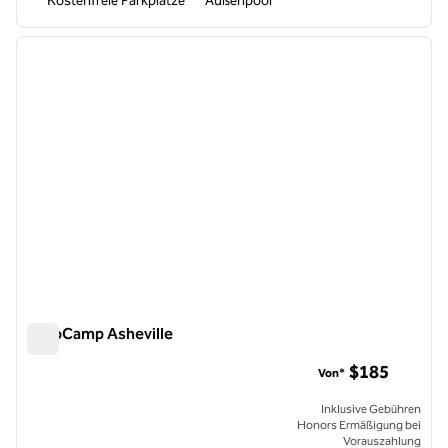
Kostenfreie Parkplätze
Außenpool
1
/
12
Vorheriges Bild
nächste
1 von 12
AutoCamp Asheville
AutoCamp Asheville
$185
Von*
Inklusive Gebühren
Honors Ermäßigung bei
Vorauszahlung