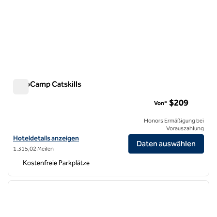
AutoCamp Catskills
AutoCamp Catskills
$209
Von*
Honors Ermäßigung bei
Vorauszahlung
Hoteldetails für AutoCamp Catskills anzeigen
Hoteldetails anzeigen
Daten auswählen
1.315,02 Meilen
Kostenfreie Parkplätze
1
/
12
Vorheriges Bild
nächste
1 von 12