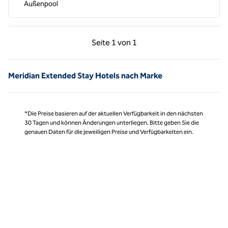
Außenpool
Vorherige Seite, 1 von 1
Nächste Seite, 1 von
Seite
1 von 1
Seite 1 von 1
Meridian Extended Stay Hotels nach Marke
*Die Preise basieren auf der aktuellen Verfügbarkeit in den nächsten
30 Tagen und können Änderungen unterliegen. Bitte geben Sie die
genauen Daten für die jeweiligen Preise und Verfügbarkeiten ein.