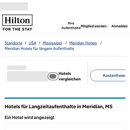
Weiter zum Inhalt
,
öffnet neue Registerka
Ihre
Mitglied werden
Anmelden
Aufenthalte
Standorte
/
USA
/
Mississippi
/
Meridian Hotels
/
Meridian Hotels für längere Aufenthalte
Hotels
Kostenfreies F
vergleichen
Empfohlene Filter
Hotels für Langzeitaufenthalte in Meridian,
MS
Mississippi
Ein Hotel wird angezeigt
1
/
10
Ein Hotel wird angezeigt
Vorheriges Bild
nächste
1 von 10