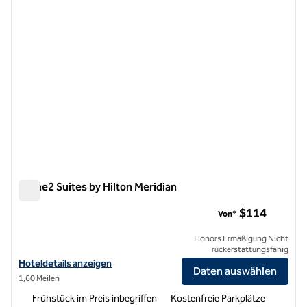
Home2 Suites by Hilton Meridian
Home2 Suites by Hilton Meridian
$114
Von*
Honors Ermäßigung Nicht
rückerstattungsfähig
Hoteldetails für Home2 Suites by Hilton Meridian anzeigen
Hoteldetails anzeigen
Daten auswählen
1,60 Meilen
Frühstück im Preis inbegriffen
Kostenfreie Parkplätze