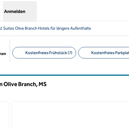
Anmelden
 Suites Olive Branch Hotels für längere Aufenthalte
Kostenfreies Frühstück (7)
Kostenfreies Parkplat
chen
Empfohlene Filter
n Olive Branch,
MS
/
12
1
nächstes Bild
Vorheriges Bild
1 von 12