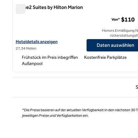
Home2 Suites by Hilton Marion
Home2 Suites by Hilton Marion
$110
Von*
Honors Ermäßigung N
rückerstattungsf
Hoteldetails für Home2 Suites by Hilton Marion anzeigen
Hoteldetails anzeigen
Daten auswählen
27,34 Meilen
Frühstück im Preis inbegriffen
Kostenfreie Parkplätze
Außenpool
Vorhe
S
*Die Preise basieren auf der aktuellen Verfügbarkeit in den nächsten 30
jeweiligen Preise und Verfügbarkeiten ein.