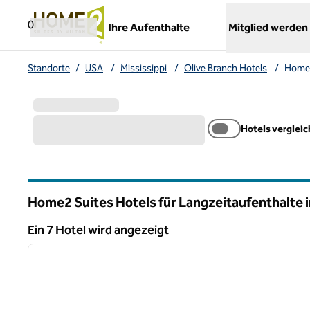
Weiter zum Inhalt
,
öffnet neue Registerkarte
0
Ihre Aufenthalte
Mitglied werden
Standorte
/
USA
/
Mississippi
/
Olive Branch Hotels
/
Home2
Hotels verglei
Home2 Suites Hotels für Langzeitaufenthalte i
Mississippi
Ein 7 Hotel wird angezeigt
1
Ein 7 Hotel wird angezeigt
Vorheriges Bild
1 von 12