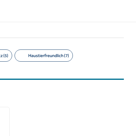
z (5)
Haustierfreundlich (7)
/
12
nächstes Bild