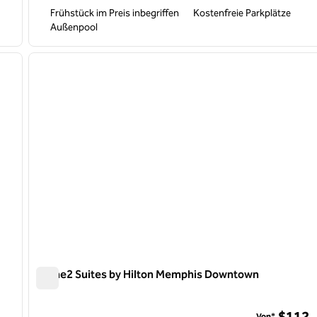
Frühstück im Preis inbegriffen
Kostenfreie Parkplätze
Außenpool
/
12
1
nächstes Bild
Vorheriges Bild
1 von 12
Home2 Suites by Hilton Memphis Downtown
Home2 Suites by Hilton Memphis Downtown
$112
Von*