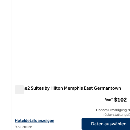
1 von 12
Home2 Suites by Hilton Memphis East Germantown
Home2 Suites by Hilton Memphis East Germantown
$102
Von*
Honors Ermäßigung N
rückerstattungsf
Hoteldetails für Home2 Suites by Hilton Memphis East Germant
Hoteldetails anzeigen
Daten auswählen
9,31 Meilen