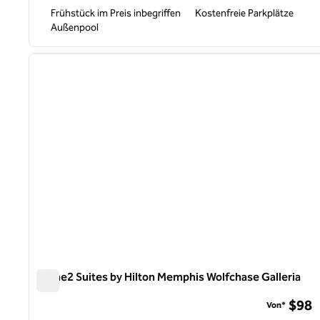
Frühstück im Preis inbegriffen
Kostenfreie Parkplätze
Außenpool
1
Vorheriges Bild
1 von 12
Home2 Suites by Hilton Memphis Wolfchase Galleria
Home2 Suites by Hilton Memphis Wolfchase Galleria
$98
Von*