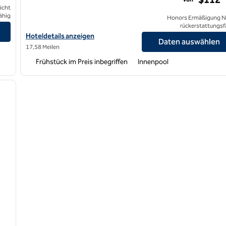
icht
ähig
Honors Ermäßigung N
eria anzeigen
rückerstattungsf
Hoteldetails für Home2 Suites by Hilton Memphis Downtown an
Hoteldetails anzeigen
Daten auswählen
17,58 Meilen
Frühstück im Preis inbegriffen
Innenpool
/
12
nächstes Bild