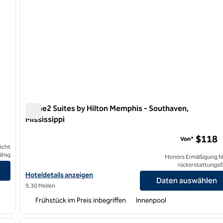
Home2 Suites by Hilton Memphis - Southaven,
Mississippi
Home2 Suites by Hilton Memphis - Southaven, Mississipp
$118
Von*
icht
ähig
Honors Ermäßigung N
rückerstattungsf
Hoteldetails für Home2 Suites by Hilton Memphis – Southaven, 
Hoteldetails anzeigen
Daten auswählen
9,30 Meilen
Frühstück im Preis inbegriffen
Innenpool
/
12
1
nächstes Bild
Vorheriges Bild