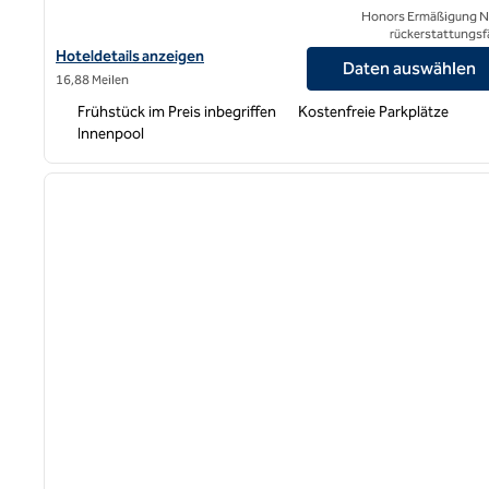
Honors Ermäßigung N
rückerstattungsf
Hoteldetails für Home2 Suites by Hilton Memphis Wolfchase Gall
Hoteldetails anzeigen
Daten auswählen
16,88 Meilen
Frühstück im Preis inbegriffen
Kostenfreie Parkplätze
Innenpool
1
Vorheriges Bild
1 von 12