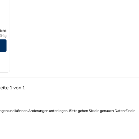
icht
ähig
rige Seite, 1 von 1
Nächste Seite, 1 von 1
eite
1 von 1
Seite 1 von 1
 Tagen und können Änderungen unterliegen. Bitte geben Sie die genauen Daten für die