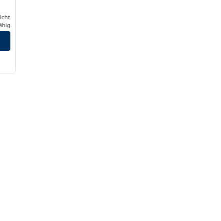
icht
ähig
zeigen