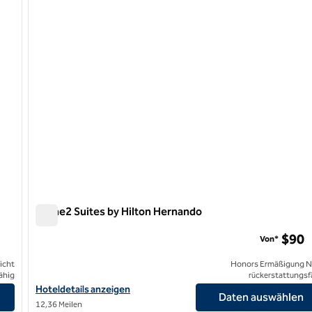
1 von 12
Home2 Suites by Hilton Hernando
Home2 Suites by Hilton Hernando
$90
Von*
icht
Honors Ermäßigung N
ähig
rückerstattungsf
own anzeigen
Hoteldetails für Home2 Suites by Hilton Hernando anzeigen
Hoteldetails anzeigen
Daten auswählen
12,36 Meilen