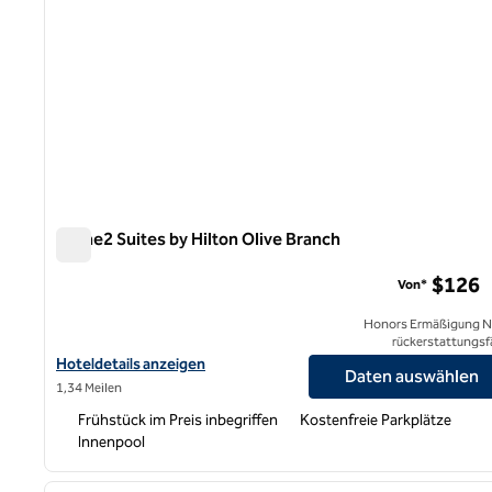
Home2 Suites by Hilton Olive Branch
Home2 Suites by Hilton Olive Branch
$126
Von*
Honors Ermäßigung N
rückerstattungsf
Hoteldetails für Home2 Suites by Hilton Olive Branch anzeigen
Hoteldetails anzeigen
Daten auswählen
1,34 Meilen
Frühstück im Preis inbegriffen
Kostenfreie Parkplätze
Innenpool
1
Vorheriges Bild