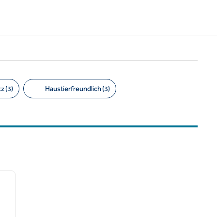
z (3)
Haustierfreundlich (3)
/
12
nächstes Bild