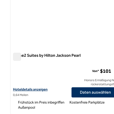
Home2 Suites by Hilton Jackson Pearl
Home2 Suites by Hilton Jackson Pearl
$101
Von*
Honors Ermäßigung N
rückerstattungsf
Hoteldetails für Home2 Suites by Hilton Jackson Pearl anzeigen
Hoteldetails anzeigen
Daten auswählen
0,64 Meilen
Frühstück im Preis inbegriffen
Kostenfreie Parkplätze
Außenpool
1