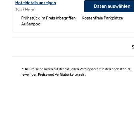
Hoteldetails für Home2 Suites by Hilton Jackson/Ridgeland, MS 
Hoteldetails anzeigen
Daten auswählen
10,87 Meilen
Frühstück im Preis inbegriffen
Kostenfreie Parkplätze
Außenpool
Vorhe
S
*Die Preise basieren auf der aktuellen Verfügbarkeit in den nächsten 30
jeweiligen Preise und Verfügbarkeiten ein.