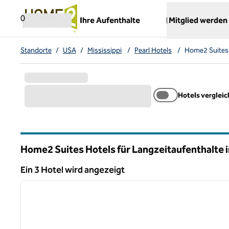
Weiter zum Inhalt
,
öffnet neue Registerkarte
0
Ihre Aufenthalte
Mitglied werden
Standorte
/
USA
/
Mississippi
/
Pearl Hotels
/
Home2 Suites 
Hotels verglei
Home2 Suites Hotels für Langzeitaufenthalte i
Mississippi
Ein 3 Hotel wird angezeigt
1
Ein 3 Hotel wird angezeigt
Vorheriges Bild
1 von 12