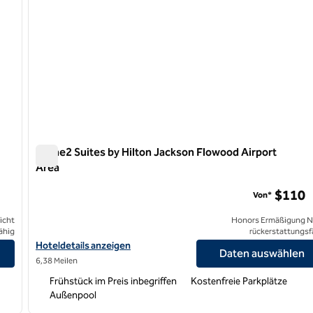
Home2 Suites by Hilton Jackson Flowood Airport
Area
Home2 Suites by Hilton Jackson Flowood Airport Area
$110
Von*
icht
Honors Ermäßigung N
ähig
rückerstattungsf
Hoteldetails für Home2 Suites by Hilton Jackson Flowood Airpor
Hoteldetails anzeigen
Daten auswählen
6,38 Meilen
Frühstück im Preis inbegriffen
Kostenfreie Parkplätze
Außenpool
/
12