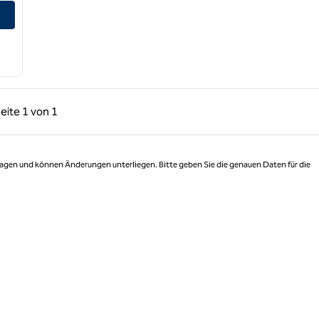
anzeigen
rige Seite, 1 von 1
Nächste Seite, 1 von 1
eite
1 von 1
Seite 1 von 1
 Tagen und können Änderungen unterliegen. Bitte geben Sie die genauen Daten für die