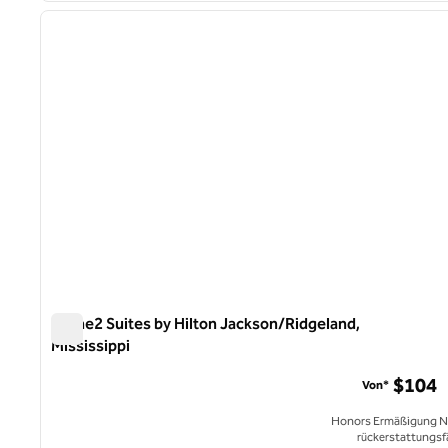
Vorheriges Bild
1 von 12
Home2 Suites by Hilton Jackson/Ridgeland,
Mississippi
Home2 Suites by Hilton Jackson/Ridgeland, Mississippi
$104
Von*
Honors Ermäßigung N
rückerstattungsf