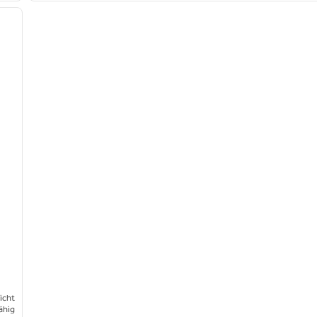
nächstes Bild
icht
ähig