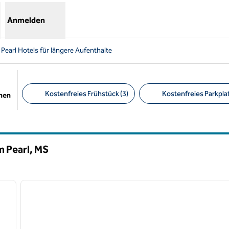
Anmelden
Pearl Hotels für längere Aufenthalte
Kostenfreies Frühstück (3)
Kostenfreies Parkplat
chen
Empfohlene Filter
n Pearl,
MS
/
12
1
nächstes Bild
Vorheriges Bild
1 von 12