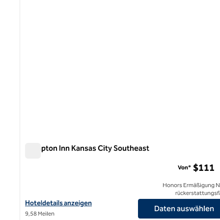
Hampton Inn Kansas City Southeast
Hampton Inn Kansas City Southeast
$111
Von*
Honors Ermäßigung N
rückerstattungsf
Hoteldetails für Hampton Inn Kansas City Southeast anzeigen
Hoteldetails anzeigen
Daten auswählen
9,58 Meilen