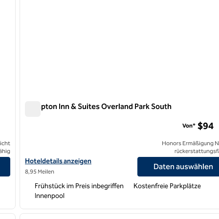
Hampton Inn & Suites Overland Park South
Hampton Inn & Suites Overland Park South
$94
Von*
icht
Honors Ermäßigung N
ähig
rückerstattungsf
Hoteldetails für Hampton Inn & Suites Overland Park South anze
Hoteldetails anzeigen
Daten auswählen
8,95 Meilen
Frühstück im Preis inbegriffen
Kostenfreie Parkplätze
Innenpool
/
12
1
nächstes Bild
Vorheriges Bild
1 von 12