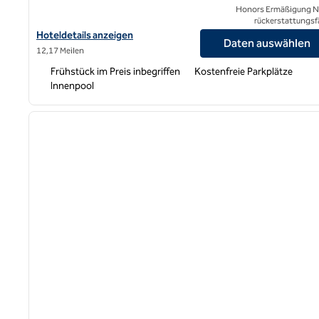
Honors Ermäßigung N
rückerstattungsf
Hoteldetails zum Hampton Inn Kansas City-Lee's Summit anzei
Hoteldetails anzeigen
Daten auswählen
12,17 Meilen
Frühstück im Preis inbegriffen
Kostenfreie Parkplätze
Innenpool
1
Vorheriges Bild
1 von 12