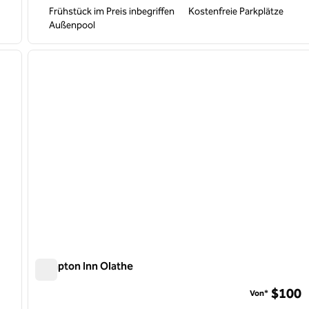
Frühstück im Preis inbegriffen
Kostenfreie Parkplätze
Außenpool
/
12
1
nächstes Bild
Vorheriges Bild
1 von 12
Hampton Inn Olathe
Hampton Inn Olathe
$100
Von*