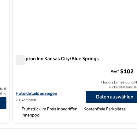
Hampton Inn Kansas City/Blue Springs
Hampton Inn Kansas City/Blue Springs
$102
s
Von*
Honors Ermäßigung N
rückerstattungsf
icht
Hoteldetails für das Hampton Inn Kansas City/Blue Springs anze
Hoteldetails anzeigen
ähig
Daten auswählen
rossroads anzeigen
20,32 Meilen
Frühstück im Preis inbegriffen
Kostenfreie Parkplätze
Innenpool
rige Seite, 1 von 1
Nächste Seite, 1 von 1