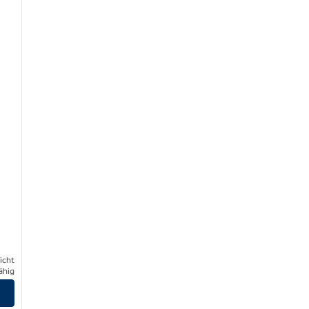
icht
ähig
eigen