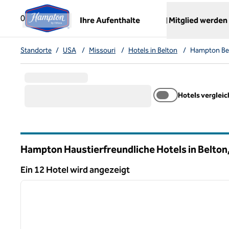
Weiter zum Inhalt
,
öffnet neue Registerkarte
0
Ihre Aufenthalte
Mitglied werden
Standorte
/
USA
/
Missouri
/
Hotels in Belton
/
Hampton Bel
Hotels verglei
Hampton Haustierfreundliche Hotels in Belton
Missouri
Ein 12 Hotel wird angezeigt
1
Ein 12 Hotel wird angezeigt
Vorheriges Bild
1 von 12