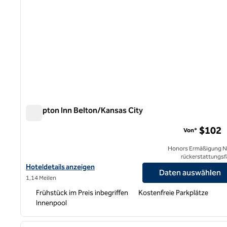
Hampton Inn Belton/Kansas City
Hampton Inn Belton/Kansas City
$102
Von*
Honors Ermäßigung N
rückerstattungsf
Hoteldetails zum Hampton Inn Belton/Kansas City anzeigen
Hoteldetails anzeigen
Daten auswählen
1,14 Meilen
Frühstück im Preis inbegriffen
Kostenfreie Parkplätze
Innenpool
1
Vorheriges Bild
1 von 12