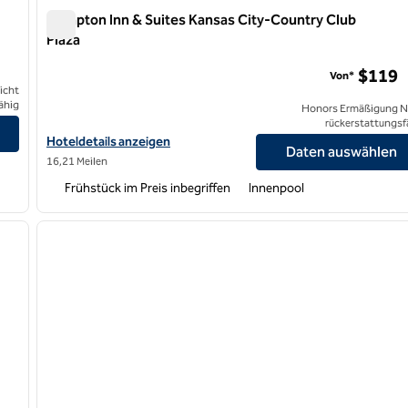
Hampton Inn & Suites Kansas City-Country Club
Plaza
Hampton Inn & Suites Kansas City-Country Club Plaza
$119
Von*
icht
ähig
Honors Ermäßigung N
eigen
rückerstattungsf
Hoteldetails für Hampton Inn & Suites Kansas City-Country Club
Hoteldetails anzeigen
Daten auswählen
16,21 Meilen
Frühstück im Preis inbegriffen
Innenpool
/
12
1
nächstes Bild
Vorheriges Bild
1 von 12