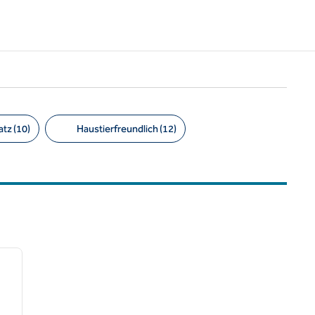
tz (10)
Haustierfreundlich (12)
/
12
nächstes Bild