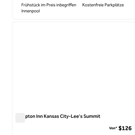
Frühstück im Preis inbegriffen
Kostenfreie Parkplätze
Innenpool
1
Vorheriges Bild
1 von 12
Hampton Inn Kansas City-Lee's Summit
Hampton Inn Kansas City-Lee's Summit
$126
Von*