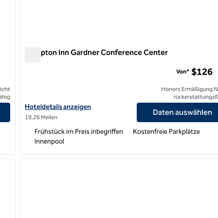
Hampton Inn Gardner Conference Center
Hampton Inn Gardner Conference Center
$126
Von*
icht
Honors Ermäßigung N
ähig
rückerstattungsf
eigen
Hoteldetails für das Hampton Inn Gardner Conference Center a
Hoteldetails anzeigen
Daten auswählen
19,26 Meilen
Frühstück im Preis inbegriffen
Kostenfreie Parkplätze
Innenpool
/
12
1
nächstes Bild
Vorheriges Bild
1 von 12