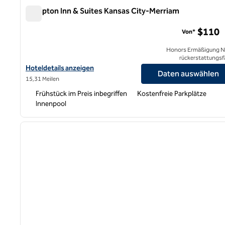
Hampton Inn & Suites Kansas City-Merriam
Hampton Inn & Suites Kansas City-Merriam
$110
Von*
Honors Ermäßigung N
rückerstattungsf
Hoteldetails für Hampton Inn & Suites Kansas City-Merriam anz
Hoteldetails anzeigen
Daten auswählen
15,31 Meilen
Frühstück im Preis inbegriffen
Kostenfreie Parkplätze
Innenpool
1
Vorheriges Bild
1 von 12