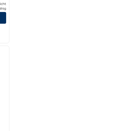
icht
ähig
/
12
nächstes Bild