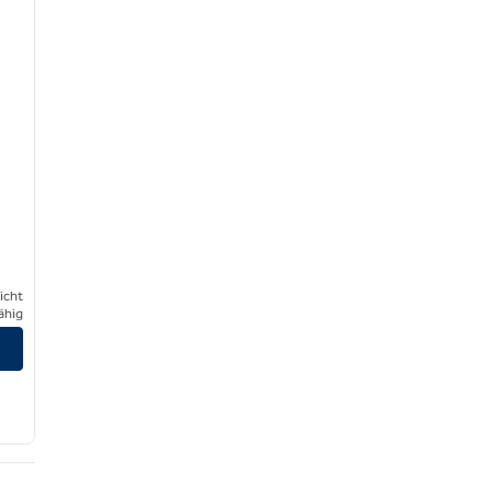
icht
ähig
igen