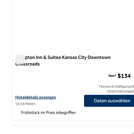
Hampton Inn & Suites Kansas City Downtown
Crossroads
Hampton Inn & Suites Kansas City Downtown Crossroad
$134
Von*
Honors Ermäßigung N
rückerstattungsf
Hoteldetails für Hampton Inn & Suites Kansas City Downtown C
Hoteldetails anzeigen
Daten auswählen
19,55 Meilen
Frühstück im Preis inbegriffen
Vorhe