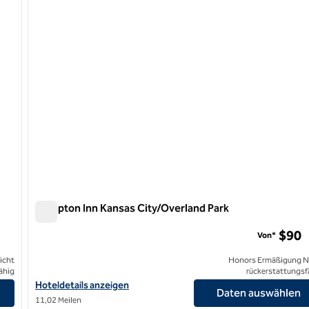
Hampton Inn Kansas City/Overland Park
Hampton Inn Kansas City/Overland Park
$90
Von*
icht
Honors Ermäßigung N
ähig
rückerstattungsf
Hoteldetails für das Hampton Inn Kansas City/Overland Park anz
Hoteldetails anzeigen
Daten auswählen
11,02 Meilen