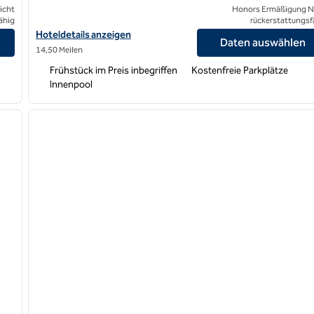
icht
Honors Ermäßigung N
ähig
rückerstattungsf
gen
Hoteldetails für das Hampton Inn Olathe anzeigen
Hoteldetails anzeigen
Daten auswählen
14,50 Meilen
Frühstück im Preis inbegriffen
Kostenfreie Parkplätze
Innenpool
/
12
1
nächstes Bild
Vorheriges Bild
1 von 12