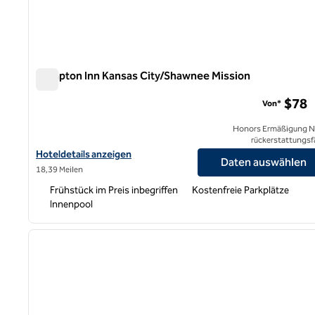
Hampton Inn Kansas City/Shawnee Mission
Hampton Inn Kansas City/Shawnee Mission
$78
Von*
Honors Ermäßigung N
rückerstattungsf
Hoteldetails für Hampton Inn Kansas City/Shawnee Mission anz
Hoteldetails anzeigen
Daten auswählen
18,39 Meilen
Frühstück im Preis inbegriffen
Kostenfreie Parkplätze
Innenpool
1
Vorheriges Bild
1 von 12