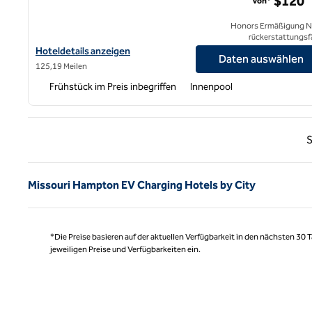
$120
Von*
Honors Ermäßigung N
rückerstattungsf
Hoteldetails für das Hampton Inn St. Louis-Downtown anzeigen
Hoteldetails anzeigen
Daten auswählen
125,19 Meilen
Frühstück im Preis inbegriffen
Innenpool
Vorhe
S
Missouri Hampton EV Charging Hotels by City
*Die Preise basieren auf der aktuellen Verfügbarkeit in den nächsten 30
jeweiligen Preise und Verfügbarkeiten ein.