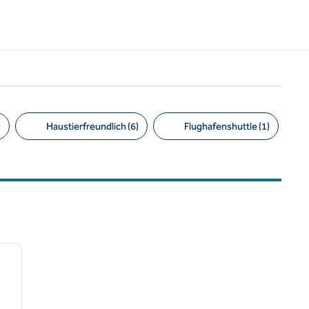
)
Haustierfreundlich (6)
Flughafenshuttle (1)
/
12
nächstes Bild