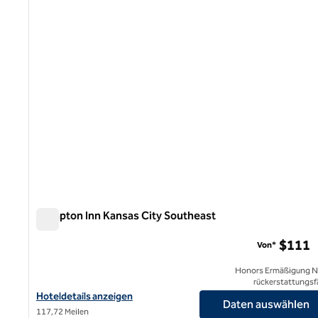
1 von 12
Hampton Inn Kansas City Southeast
Hampton Inn Kansas City Southeast
$111
Von*
Honors Ermäßigung N
rückerstattungsf
Hoteldetails für Hampton Inn Kansas City Southeast anzeigen
Hoteldetails anzeigen
Daten auswählen
117,72 Meilen