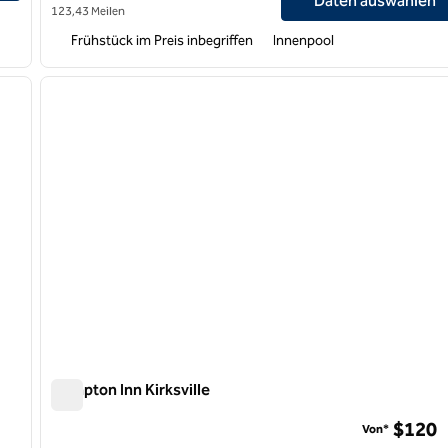
Daten auswählen
123,43 Meilen
Frühstück im Preis inbegriffen
Innenpool
/
12
1
nächstes Bild
Vorheriges Bild
1 von 12
Hampton Inn Kirksville
Hampton Inn Kirksville
$120
Von*