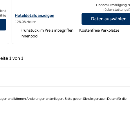
Honors Ermäßigung N
rückerstattungsf
icht
Hoteldetails für das Hampton Inn Kirksville anzeigen
Hoteldetails anzeigen
ähig
Daten auswählen
 (am Gateway Arch)
128,08 Meilen
Frühstück im Preis inbegriffen
Kostenfreie Parkplätze
Innenpool
rige Seite, 1 von 1
Nächste Seite, 1 von 1
eite
1 von 1
Seite 1 von 1
 Tagen und können Änderungen unterliegen. Bitte geben Sie die genauen Daten für die