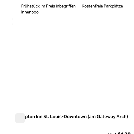
Frühstück im Preis inbegriffen
Kostenfreie Parkplätze
Innenpool
1
Vorheriges Bild
1 von 12
Hampton Inn St. Louis-Downtown (am Gateway Arch)
Hampton Inn St. Louis-Downtown (am Gateway Arch)