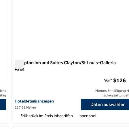
Hampton Inn and Suites Clayton/St Louis-Galleria
Area
Hampton Inn and Suites Clayton/St Louis-Galleria Area
$126
Von*
icht
Honors Ermäßigung N
ähig
rückerstattungsf
Hoteldetails für Hampton Inn and Suites Clayton/St Louis-Galler
Hoteldetails anzeigen
Daten auswählen
117,32 Meilen
Frühstück im Preis inbegriffen
Innenpool
/
12
1
nächstes Bild
Vorheriges Bild