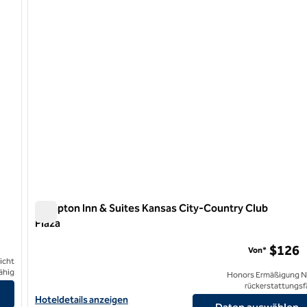
1 von 12
Hampton Inn & Suites Kansas City-Country Club
Plaza
Hampton Inn & Suites Kansas City-Country Club Plaza
$126
Von*
icht
ähig
Honors Ermäßigung N
rückerstattungsf
Hoteldetails für Hampton Inn & Suites Kansas City-Country Club
Hoteldetails anzeigen