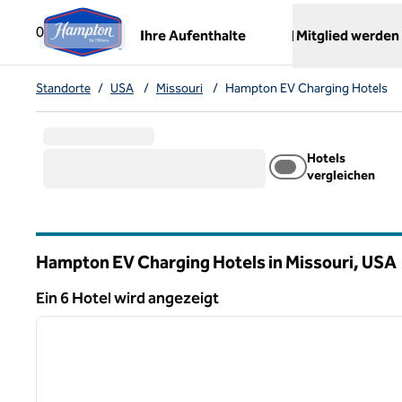
Weiter zum Inhalt
,
öffnet neue Registerkarte
0
Ihre Aufenthalte
Mitglied werden
Standorte
/
USA
/
Missouri
/
Hampton EV Charging Hotels
Hotels
vergleichen
Hampton EV Charging Hotels in Missouri, USA
Ein 6 Hotel wird angezeigt
1
Ein 6 Hotel wird angezeigt
Vorheriges Bild
1 von 12