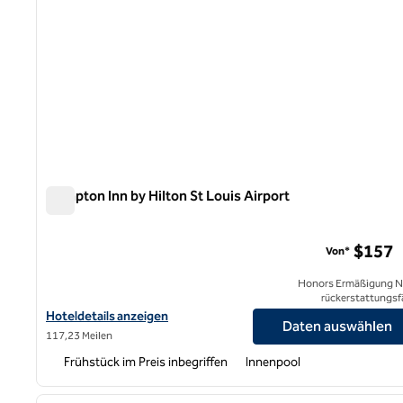
Hampton Inn by Hilton St Louis Airport
Hampton Inn by Hilton St Louis Airport
$157
Von*
Honors Ermäßigung N
rückerstattungsf
Hoteldetails für Hampton Inn by Hilton St Louis Airport anzeigen
Hoteldetails anzeigen
Daten auswählen
117,23 Meilen
Frühstück im Preis inbegriffen
Innenpool
1
Vorheriges Bild