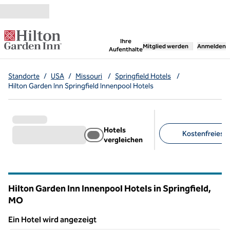
Weiter zum Inhalt
,
öffnet neue Registerka
Ihre
Mitglied werden
Anmelden
Aufenthalte
Standorte
/
USA
/
Missouri
/
Springfield Hotels
/
Hilton Garden Inn Springfield Innenpool Hotels
Hotels
Kostenfreies Pa
vergleichen
Empfohlene Filter
Hilton Garden Inn Innenpool Hotels in Springfield,
MO
Missouri
Ein Hotel wird angezeigt
1
/
12
Ein Hotel wird angezeigt