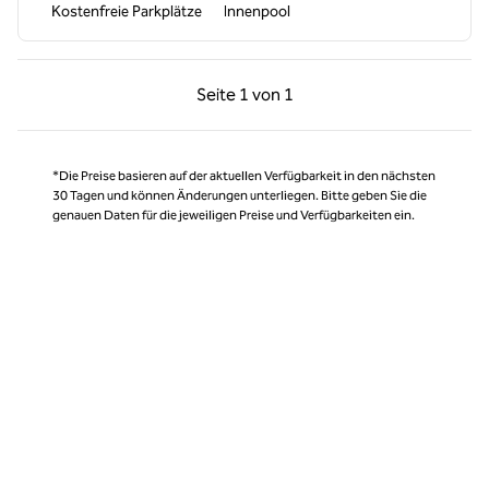
Kostenfreie Parkplätze
Innenpool
Vorherige Seite, 1 von 1
Nächste Seite, 1 von
Seite
1 von 1
Seite 1 von 1
*Die Preise basieren auf der aktuellen Verfügbarkeit in den nächsten
30 Tagen und können Änderungen unterliegen. Bitte geben Sie die
genauen Daten für die jeweiligen Preise und Verfügbarkeiten ein.