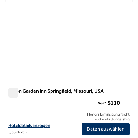
Vorheriges Bild
nächste
1 von 12
Hilton Garden Inn Springfield, Missouri, USA
Hilton Garden Inn Springfield, Missouri, USA
$110
Von*
Honors Ermäßigung Nicht
rückerstattungsfähig
Hoteldetails für Hilton Garden Inn Springfield, Missouri anzeigen
Hoteldetails anzeigen
Daten auswählen
5,38 Meilen