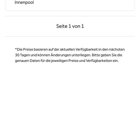
Innenpool
Vorherige Seite, 1 von 1
Nächste Seite, 1 von
Seite
1 von 1
Seite 1 von 1
*Die Preise basieren auf der aktuellen Verfügbarkeit in den nächsten
30 Tagen und können Änderungen unterliegen. Bitte geben Sie die
genauen Daten für die jeweiligen Preise und Verfügbarkeiten ein.