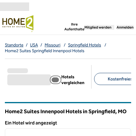
Weiter zum Inhalt
,
öffnet neue Registerka
Ihre
Mitglied werden
Anmelden
Aufenthalte
Standorte
/
USA
/
Missouri
/
Springfield Hotels
/
Home2 Suites Springfield Innenpool Hotels
Hotels
Kostenfreies F
vergleichen
Empfohlene Filter
Home2 Suites Innenpool Hotels in Springfield,
MO
Missouri
Ein Hotel wird angezeigt
1
/
11
Ein Hotel wird angezeigt
Vorheriges Bild
nächste
1 von 11