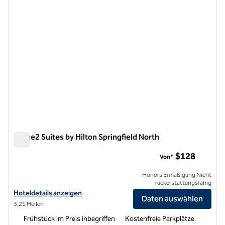
Home2 Suites by Hilton Springfield North
Home2 Suites by Hilton Springfield North
$128
Von*
Honors Ermäßigung Nicht
rückerstattungsfähig
Hoteldetails für Home2 Suites by Hilton Springfield North anzeigen
Hoteldetails anzeigen
Daten auswählen
3,21 Meilen
Frühstück im Preis inbegriffen
Kostenfreie Parkplätze