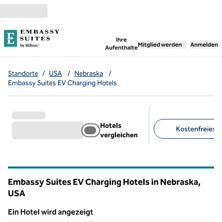
Weiter zum Inhalt
,
öffnet neue Registerka
Ihre
Mitglied werden
Anmelden
Aufenthalte
Standorte
/
USA
/
Nebraska
/
Embassy Suites EV Charging Hotels
Hotels
Kostenfreies F
vergleichen
Empfohlene Filter
Embassy Suites EV Charging Hotels in Nebraska,
USA
Ein Hotel wird angezeigt
1
/
12
Ein Hotel wird angezeigt