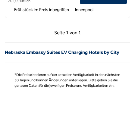
202,09 Meilen
Frühstück im Preis inbegriffen
Innenpool
Vorherige Seite, 1 von 1
Nächste Seite, 1 von
Seite
1 von 1
Seite 1 von 1
Nebraska Embassy Suites EV Charging Hotels by City
*Die Preise basieren auf der aktuellen Verfügbarkeit in den nächsten
30 Tagen und können Änderungen unterliegen. Bitte geben Sie die
genauen Daten für die jeweiligen Preise und Verfügbarkeiten ein.