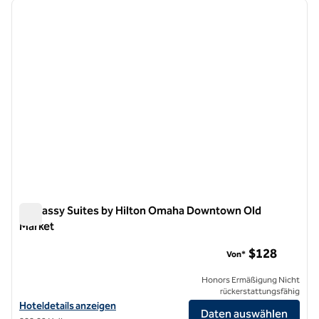
Vorheriges Bild
nächste
1 von 12
Embassy Suites by Hilton Omaha Downtown Old
Market
Embassy Suites by Hilton Omaha Downtown Old Market
$128
Von*
Honors Ermäßigung Nicht
rückerstattungsfähig
Hoteldetails für Embassy Suites by Hilton Omaha Downtown Old Mar
Hoteldetails anzeigen
Daten auswählen