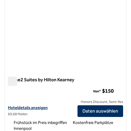
Home2 Suites by Hilton Kearney
Home2 Suites by Hilton Kearney
$150
Von*
Honors Discount, Semi-flex
Hoteldetails für Home2 Suites by Hilton Kearney anzeigen
Hoteldetails anzeigen
Daten auswählen
69,68 Meilen
Frühstück im Preis inbegriffen
Kostenfreie Parkplätze
Innenpool