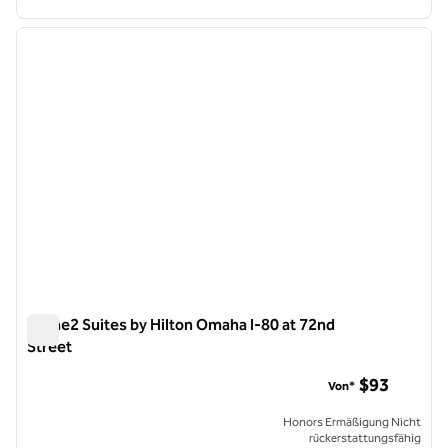
1
/
12
Vorheriges Bild
nächste
1 von 12
Home2 Suites by Hilton Omaha I-80 at 72nd
Street
Home2 Suites by Hilton Omaha I-80 at 72nd Street
$93
Von*
Honors Ermäßigung Nicht
rückerstattungsfähig