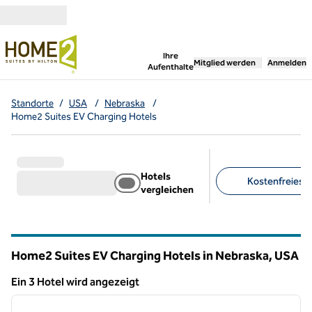
Weiter zum Inhalt
,
öffnet neue Registerka
Ihre
Mitglied werden
Anmelden
Aufenthalte
Standorte
/
USA
/
Nebraska
/
Home2 Suites EV Charging Hotels
Hotels
Kostenfreies F
vergleichen
Empfohlene Filter
Home2 Suites EV Charging Hotels in Nebraska, USA
Ein 3 Hotel wird angezeigt
1
/
12
Ein 3 Hotel wird angezeigt
Vorheriges Bild
nächste
1 von 12