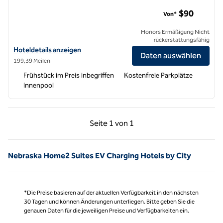
Home2 Suites by Hilton Omaha UN Medical Center Area
$90
Von*
Honors Ermäßigung Nicht
rückerstattungsfähig
Hoteldetails für Home2 Suites by Hilton Omaha UN Medical Center A
Hoteldetails anzeigen
Daten auswählen
199,39 Meilen
Frühstück im Preis inbegriffen
Kostenfreie Parkplätze
Innenpool
Vorherige Seite, 1 von 1
Nächste Seite, 1 von
Seite
1 von 1
Seite 1 von 1
Nebraska Home2 Suites EV Charging Hotels by City
*Die Preise basieren auf der aktuellen Verfügbarkeit in den nächsten
30 Tagen und können Änderungen unterliegen. Bitte geben Sie die
genauen Daten für die jeweiligen Preise und Verfügbarkeiten ein.