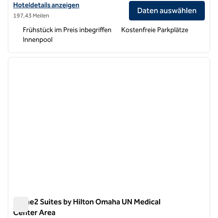
Hoteldetails für Home2 Suites by Hilton Omaha I-80 at 72nd Street 
Hoteldetails anzeigen
Daten auswählen
197,43 Meilen
Frühstück im Preis inbegriffen
Kostenfreie Parkplätze
Innenpool
1
/
13
Vorheriges Bild
nächste
1 von 13
Home2 Suites by Hilton Omaha UN Medical
Center Area