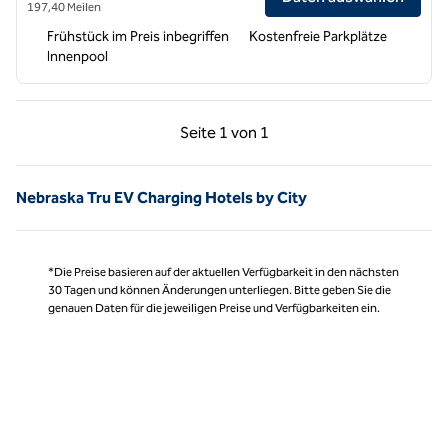
197,40 Meilen
Frühstück im Preis inbegriffen
Kostenfreie Parkplätze
Innenpool
Vorherige Seite, 1 von 1
Nächste Seite, 1 von
Seite
1 von 1
Seite 1 von 1
Nebraska Tru EV Charging Hotels by City
*Die Preise basieren auf der aktuellen Verfügbarkeit in den nächsten
30 Tagen und können Änderungen unterliegen. Bitte geben Sie die
genauen Daten für die jeweiligen Preise und Verfügbarkeiten ein.