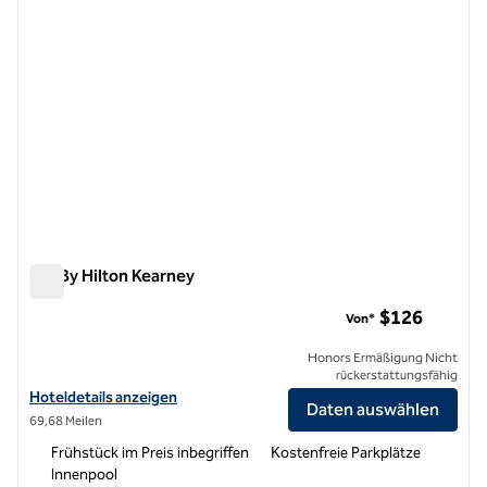
Tru By Hilton Kearney
Tru By Hilton Kearney
$126
Von*
Honors Ermäßigung Nicht
rückerstattungsfähig
Hoteldetails für Tru By Hilton Kearney anzeigen
Hoteldetails anzeigen
Daten auswählen
69,68 Meilen
Frühstück im Preis inbegriffen
Kostenfreie Parkplätze
Innenpool