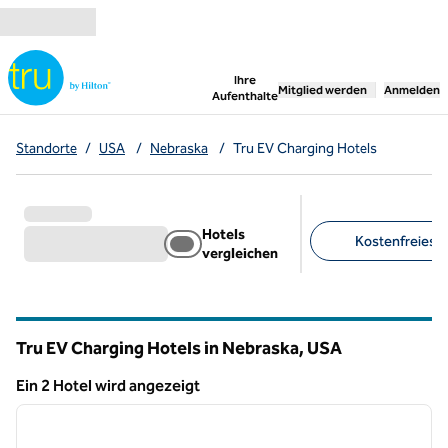
Weiter zum Inhalt
,
öffnet neue Registerka
Ihre
Mitglied werden
Anmelden
Aufenthalte
Standorte
/
USA
/
Nebraska
/
Tru EV Charging Hotels
Hotels
Kostenfreies F
vergleichen
Empfohlene Filter
Tru EV Charging Hotels in Nebraska, USA
Ein 2 Hotel wird angezeigt
1
/
12
Ein 2 Hotel wird angezeigt
Vorheriges Bild
nächste
1 von 12