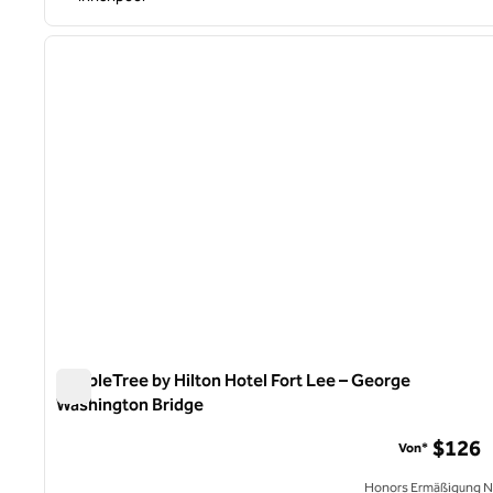
1
Vorheriges Bild
1 von 12
DoubleTree by Hilton Hotel Fort Lee – George
Washington Bridge
DoubleTree by Hilton Hotel Fort Lee – George Washingto
$126
Von*
Honors Ermäßigung N