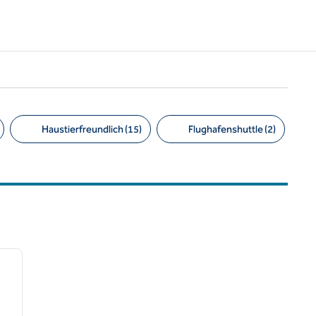
Haustierfreundlich (15)
Flughafenshuttle (2)
/
12
nächstes Bild