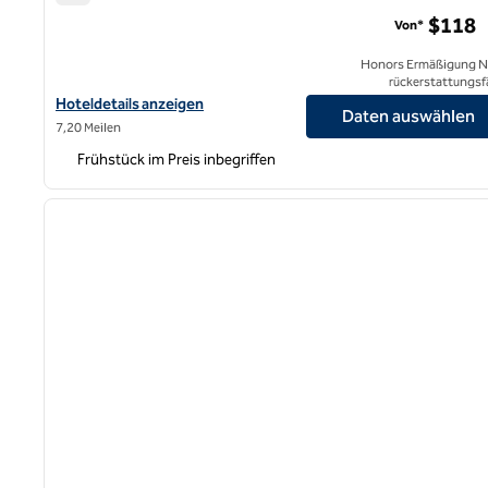
Hampton Inn by Hilton Long Island City New York
$118
Von*
Honors Ermäßigung N
rückerstattungsf
Hoteldetails für Hampton Inn by Hilton Long Island City New Yor
Hoteldetails anzeigen
Daten auswählen
7,20 Meilen
Frühstück im Preis inbegriffen
1
Vorheriges Bild
1 von 12