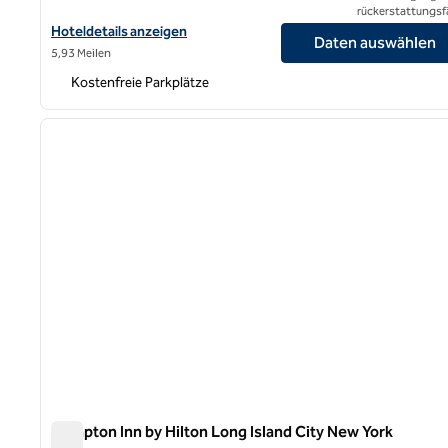
rückerstattungsf
Hoteldetails für DoubleTree by Hilton Hotel Fort Lee – George 
Hoteldetails anzeigen
Daten auswählen
5,93 Meilen
Kostenfreie Parkplätze
Vorheriges Bild
1 von 4
Hampton Inn by Hilton Long Island City New York