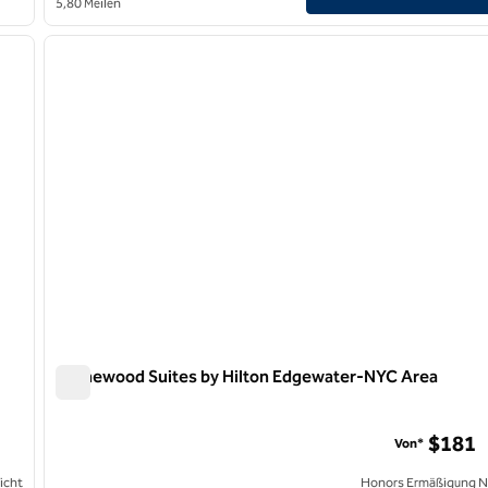
5,80 Meilen
/
12
1
nächstes Bild
Vorheriges Bild
1 von 12
Homewood Suites by Hilton Edgewater-NYC Area
Homewood Suites by Hilton Edgewater-NYC Area
n Bridge
$181
Von*
icht
Honors Ermäßigung N