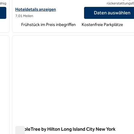
ähig
rückerstattungsf
Washington Bridge anzeigen
Hoteldetails für Homewood Suites by Hilton Edgewater-NYC an
Hoteldetails anzeigen
Daten auswählen
7,01 Meilen
Frühstück im Preis inbegriffen
Kostenfreie Parkplätze
1
/
4
nächstes Bild
Vorheriges Bild
1 von 6
DoubleTree by Hilton Long Island City New York