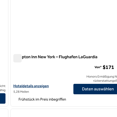
Hampton Inn New York – Flughafen LaGuardia
Hampton Inn New York – Flughafen LaGuardia
$171
Von*
Honors Ermäßigung N
rückerstattungsf
Hoteldetails für das Hampton Inn New York – LaGuardia Airport 
Hoteldetails anzeigen
icht
Daten auswählen
ähig
5,28 Meilen
Hilton anzeigen
Frühstück im Preis inbegriffen
/
12
nächstes Bild
Vorheriges Bild
1 von 9