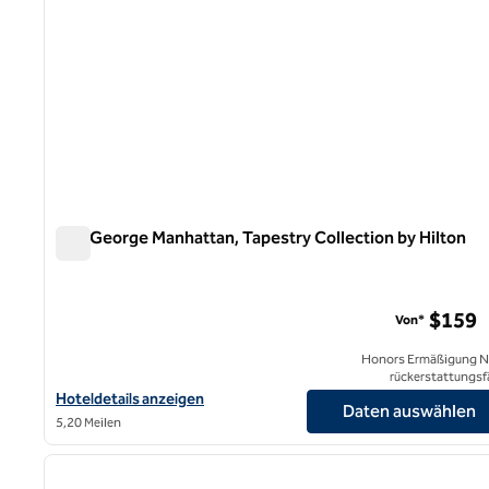
The George Manhattan, Tapestry Collection by Hilton
The George Manhattan, Tapestry Collection by Hilton
$159
Von*
Honors Ermäßigung N
rückerstattungsf
Hoteldetails für The George Manhattan, Tapestry Collection by 
Hoteldetails anzeigen
Daten auswählen
5,20 Meilen
1
Vorheriges Bild
1 von 12