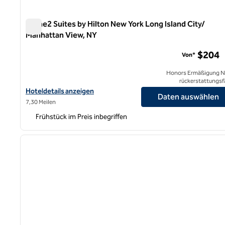
Home2 Suites by Hilton New York Long Island City/
Manhattan View, NY
Home2 Suites by Hilton New York Long Island City/ Manha
$204
Von*
Honors Ermäßigung N
rückerstattungsf
Hoteldetails für Home2 Suites by Hilton New York Long Island C
Hoteldetails anzeigen
Daten auswählen
7,30 Meilen
Frühstück im Preis inbegriffen
1
Vorheriges Bild
1 von 12