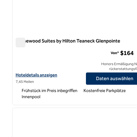
Homewood Suites by Hilton Teaneck Glenpointe
Homewood Suites by Hilton Teaneck Glenpointe
$164
Von*
Honors Ermäßigung N
rückerstattungsf
Hoteldetails für Homewood Suites by Hilton Teaneck Glenpoint
Hoteldetails anzeigen
Daten auswählen
7,45 Meilen
Frühstück im Preis inbegriffen
Kostenfreie Parkplätze
Innenpool
1
Vorheriges Bild
1 von 12