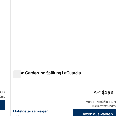
Hilton Garden Inn Spülung LaGuardia
Hilton Garden Inn Spülung LaGuardia
$152
icht
Von*
ähig
t anzeigen
Honors Ermäßigung N
rückerstattungsf
Hoteldetails für Hilton Garden Inn Flushing LaGuardia anzeigen
Hoteldetails anzeigen
Daten auswählen