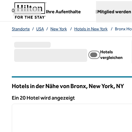
Weiter zum Inhalt
,
öffnet neue Registerkarte
0
Ihre Aufenthalte
Mitglied werden
Standorte
/
USA
/
New York
/
Hotels in New York
/
Bronx Ho
Hotels
vergleichen
Hotels in der Nähe von Bronx, New York,
NY
New York
Ein 20 Hotel wird angezeigt
1
Ein 20 Hotel wird angezeigt
Vorheriges Bild
1 von 12