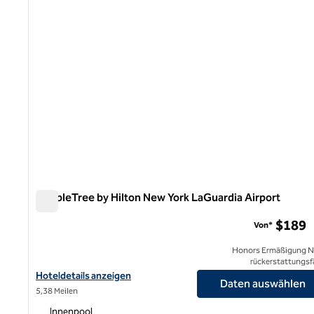
DoubleTree by Hilton New York LaGuardia Airport
DoubleTree by Hilton New York LaGuardia Airport
$189
Von*
Honors Ermäßigung N
rückerstattungsf
Hoteldetails für DoubleTree by Hilton New York LaGuardia Airpor
Hoteldetails anzeigen
Daten auswählen
5,38 Meilen
Innenpool