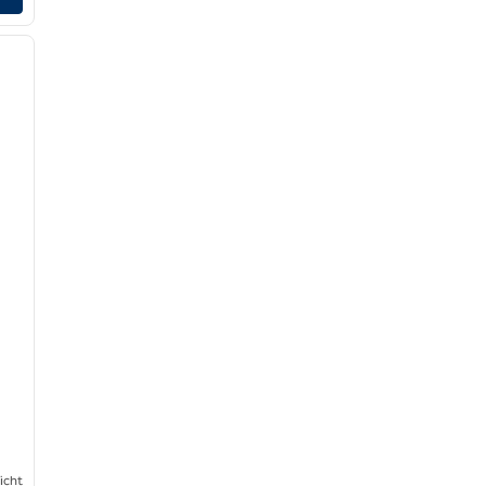
/
12
nächstes Bild
icht