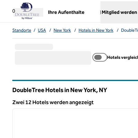
Weiter zum Inhalt
,
öffnet neue Registerkarte
0
Ihre Aufenthalte
Mitglied werden
Standorte
/
USA
/
New York
/
Hotels in New York
/
DoubleTr
Hotels verglei
DoubleTree Hotels in New York,
NY
New York
Zwei 12 Hotels werden angezeigt
1
Zwei 12 Hotels werden angezeigt
Vorheriges Bild
1 von 12