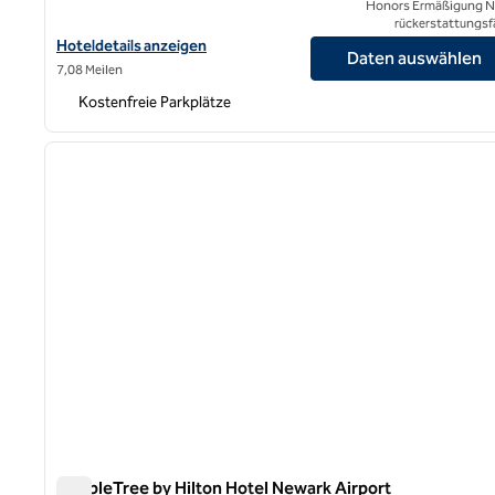
Honors Ermäßigung N
rückerstattungsf
Hoteldetails für DoubleTree by Hilton Hotel Fort Lee – George 
Hoteldetails anzeigen
Daten auswählen
7,08 Meilen
Kostenfreie Parkplätze
1
Vorheriges Bild
1 von 12
DoubleTree by Hilton Hotel Newark Airport