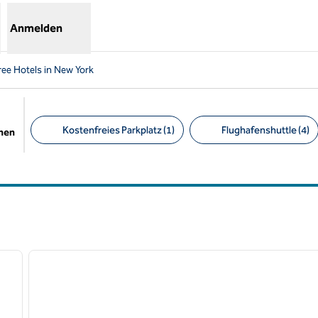
Anmelden
ee Hotels in New York
Kostenfreies Parkplatz (1)
Flughafenshuttle (4)
chen
Empfohlene Filter
/
12
1
nächstes Bild
Vorheriges Bild
1 von 10