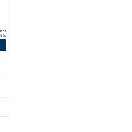
icht
ähig
igen