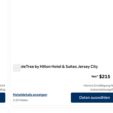
DoubleTree by Hilton Hotel & Suites Jersey City
DoubleTree by Hilton Hotel & Suites Jersey City
$215
Von*
icht
Honors Ermäßigung N
ähig
rückerstattungsf
 anzeigen
Hoteldetails für DoubleTree by Hilton Hotel & Suites Jersey City
Hoteldetails anzeigen
Daten auswählen
3,55 Meilen
/
12
1
nächstes Bild
Vorheriges Bild
1 von 12