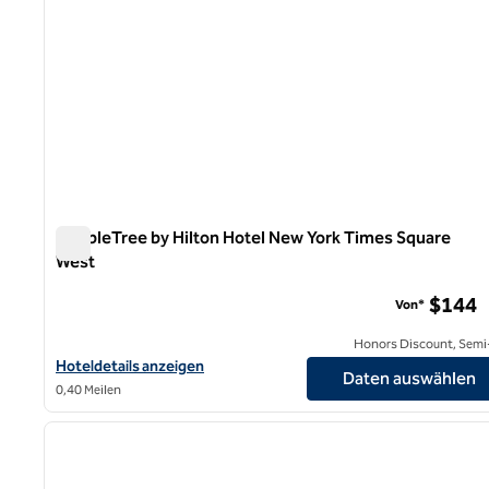
DoubleTree by Hilton Hotel New York Times Square
West
DoubleTree by Hilton Hotel New York Times Square West
$144
Von*
Honors Discount, Semi-
Hoteldetails für DoubleTree by Hilton Hotel New York Times Sq
Hoteldetails anzeigen
Daten auswählen
0,40 Meilen
1
Vorheriges Bild
1 von 12