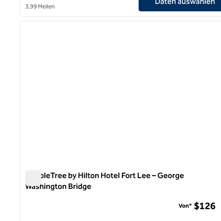
Daten auswählen
3,99 Meilen
1
Vorheriges Bild
1 von 12
DoubleTree by Hilton Hotel Fort Lee – George
Washington Bridge
DoubleTree by Hilton Hotel Fort Lee – George Washingto
$126
Von*