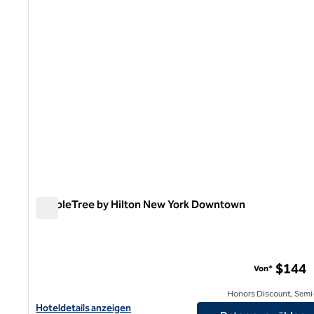
DoubleTree by Hilton New York Downtown
DoubleTree by Hilton New York Downtown
$144
Von*
Honors Discount, Semi-
Hoteldetails für DoubleTree by Hilton New York Downtown anze
Hoteldetails anzeigen