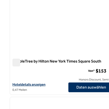
DoubleTree by Hilton New York Times Square South
DoubleTree by Hilton New York Times Square South
$153
Von*
Honors Discount, Semi-
Hoteldetails für DoubleTree by Hilton New York Times Square S
Hoteldetails anzeigen
Daten auswählen
0,47 Meilen
Vorheriges Bild
1 von 6