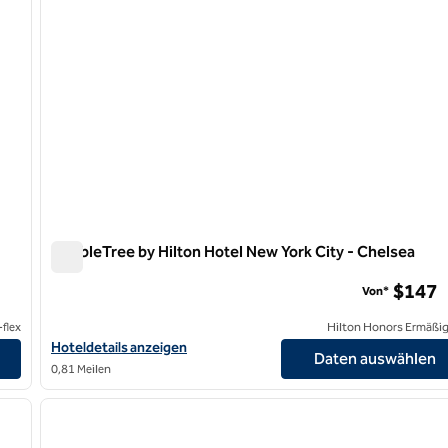
DoubleTree by Hilton Hotel New York City - Chelsea
DoubleTree by Hilton Hotel New York City - Chelsea
$147
Von*
flex
Hilton Honors Ermäßi
outh anzeigen
Hoteldetails für DoubleTree by Hilton Hotel New York City – Che
Hoteldetails anzeigen
Daten auswählen
0,81 Meilen
1
/
6
1
nächstes Bild
Vorheriges Bild
1 von 12