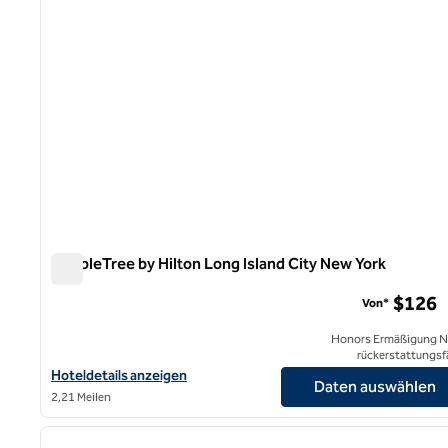
DoubleTree by Hilton Long Island City New York
DoubleTree by Hilton Long Island City New York
$126
Von*
Honors Ermäßigung N
rückerstattungsf
Hoteldetails für DoubleTree by Hilton Long Island City New York
Hoteldetails anzeigen
Daten auswählen
2,21 Meilen
1
Vorheriges Bild
1 von 12