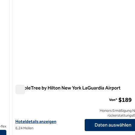
DoubleTree by Hilton New York LaGuardia Airport
DoubleTree by Hilton New York LaGuardia Airport
$189
Von*
Honors Ermäßigung N
rückerstattungsf
Hoteldetails für DoubleTree by Hilton New York LaGuardia Airpor
Hoteldetails anzeigen
Daten auswählen
flex
6,24 Meilen
igen