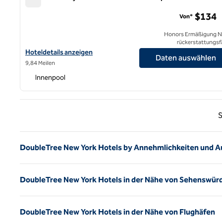
DoubleTree by Hilton Hotel Newark Airport
$134
Von*
Honors Ermäßigung N
rückerstattungsf
Hoteldetails für DoubleTree by Hilton Hotel Newark Airport anze
Hoteldetails anzeigen
Daten auswählen
9,84 Meilen
Innenpool
Vorhe
S
DoubleTree New York Hotels by Annehmlichkeiten und A
DoubleTree New York Hotels in der Nähe von Sehenswürd
DoubleTree New York Hotels in der Nähe von Flughäfen