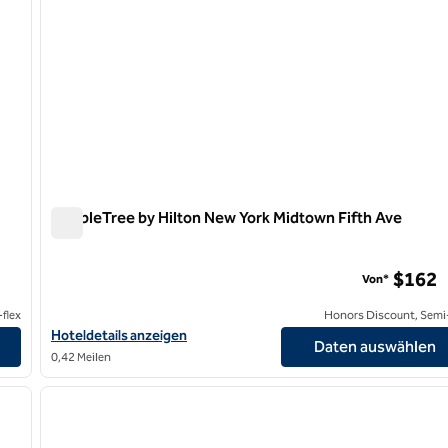
DoubleTree by Hilton New York Midtown Fifth Ave
DoubleTree by Hilton New York Midtown Fifth Ave
$162
Von*
flex
Honors Discount, Semi-
uare West anzeigen
Hoteldetails für DoubleTree by Hilton New York Midtown Fifth A
Hoteldetails anzeigen
Daten auswählen
0,42 Meilen
/
12
1
nächstes Bild
Vorheriges Bild
1 von 12