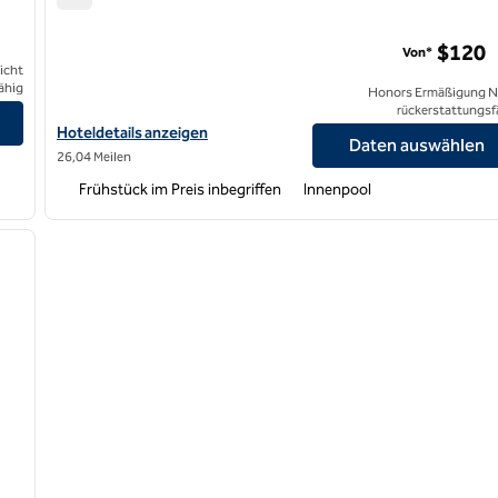
Home2 Suites by Hilton Edison
$120
Von*
icht
ähig
Honors Ermäßigung N
rückerstattungsf
Hoteldetails für Home2 Suites by Hilton Edison anzeigen
Hoteldetails anzeigen
Daten auswählen
26,04 Meilen
Frühstück im Preis inbegriffen
Innenpool
/
12
nächstes Bild