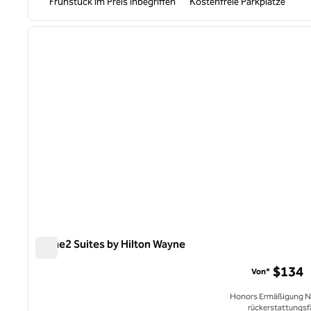
Frühstück im Preis inbegriffen
Kostenfreie Parkplätze
1
Vorheriges Bild
1 von 12
Home2 Suites by Hilton Wayne
Home2 Suites by Hilton Wayne
$134
Von*
Honors Ermäßigung N
rückerstattungsf