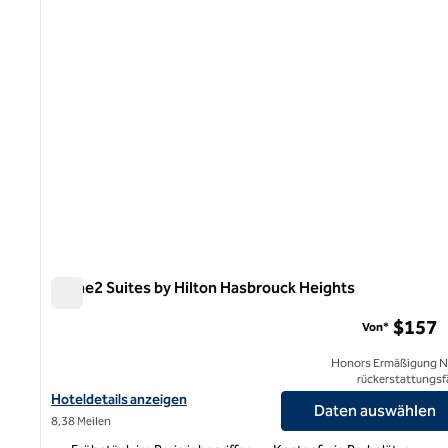
Home2 Suites by Hilton Hasbrouck Heights
Home2 Suites by Hilton Hasbrouck Heights
$157
Von*
Honors Ermäßigung N
rückerstattungsf
Hoteldetails für Home2 Suites by Hilton Hasbrouck Heights anz
Hoteldetails anzeigen
Daten auswählen
8,38 Meilen