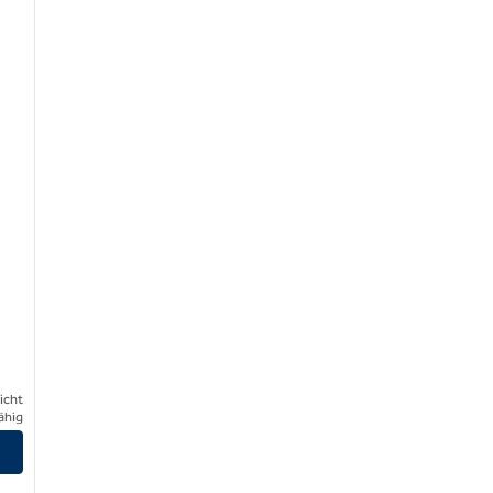
icht
ähig
n