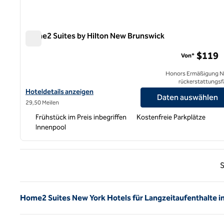
Home2 Suites by Hilton New Brunswick
Home2 Suites by Hilton New Brunswick
$119
Von*
Honors Ermäßigung N
rückerstattungsf
Hoteldetails für Home2 Suites by Hilton New Brunswick anzeige
Hoteldetails anzeigen
Daten auswählen
29,50 Meilen
Frühstück im Preis inbegriffen
Kostenfreie Parkplätze
Innenpool
Vorhe
S
Home2 Suites New York Hotels für Langzeitaufenthalte i