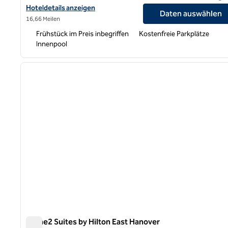
Hoteldetails für Home2 Suites by Hilton Wayne anzeigen
Hoteldetails anzeigen
Daten auswählen
16,66 Meilen
Frühstück im Preis inbegriffen
Kostenfreie Parkplätze
Innenpool
1
Vorheriges Bild
1 von 12
Home2 Suites by Hilton East Hanover