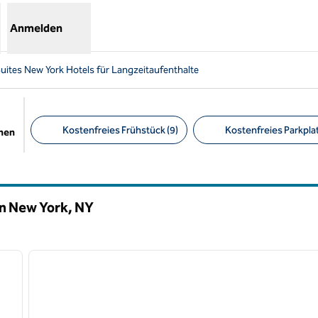
Anmelden
ites New York Hotels für Langzeitaufenthalte
Kostenfreies Frühstück (9)
Kostenfreies Parkplat
chen
Empfohlene Filter
in New York,
NY
/
13
1
nächstes Bild
Vorheriges Bild
1 von 12