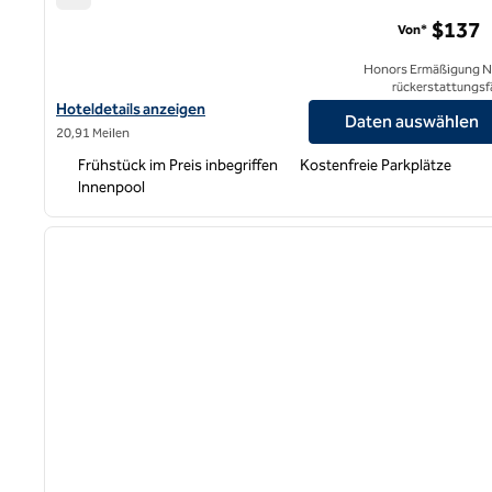
Home2 Suites by Hilton East Hanover
$137
Von*
Honors Ermäßigung N
rückerstattungsf
Hoteldetails für Home2 Suites by Hilton East Hanover anzeigen
Hoteldetails anzeigen
Daten auswählen
20,91 Meilen
Frühstück im Preis inbegriffen
Kostenfreie Parkplätze
Innenpool
1
Vorheriges Bild
1 von 12