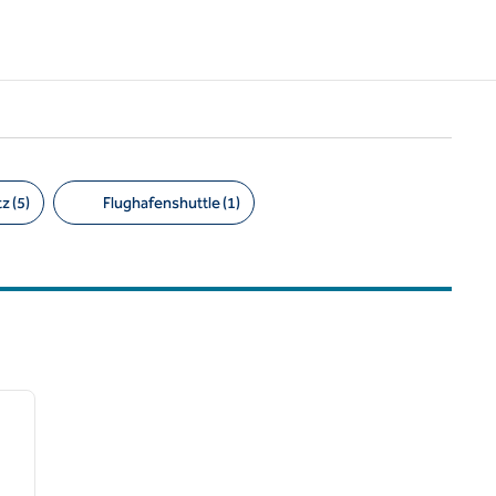
z (5)
Flughafenshuttle (1)
/
12
nächstes Bild