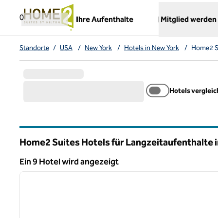
Weiter zum Inhalt
,
öffnet neue Registerkarte
0
Ihre Aufenthalte
Mitglied werden
Standorte
/
USA
/
New York
/
Hotels in New York
/
Home2 Su
Hotels verglei
Home2 Suites Hotels für Langzeitaufenthalte 
New York
Ein 9 Hotel wird angezeigt
1
Ein 9 Hotel wird angezeigt
Vorheriges Bild
1 von 13