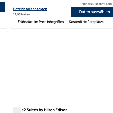
Honors Discount, Semi-
Hoteldetails für Home2 Suites by Hilton Rahway, New Jersey an
Hoteldetails anzeigen
Daten auswählen
17,95 Meilen
Frühstück im Preis inbegriffen
Kostenfreie Parkplätze
/
12
1
nächstes Bild
Vorheriges Bild
1 von 12
Home2 Suites by Hilton Edison