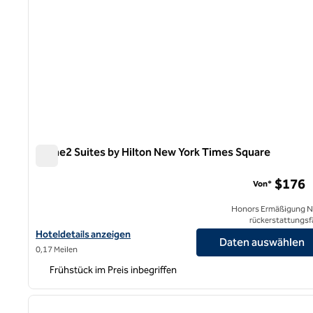
Home2 Suites by Hilton New York Times Square
Home2 Suites by Hilton New York Times Square
$176
Von*
Honors Ermäßigung N
rückerstattungsf
Hoteldetails für Home2 Suites by Hilton New York Times Square
Hoteldetails anzeigen
Daten auswählen
0,17 Meilen
Frühstück im Preis inbegriffen
1
Vorheriges Bild
1 von 12