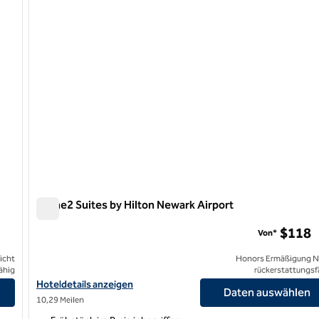
Home2 Suites by Hilton Newark Airport
Home2 Suites by Hilton Newark Airport
$118
Von*
icht
Honors Ermäßigung N
ähig
rückerstattungsf
eigen
Hoteldetails für Home2 Suites by Hilton Newark Airport anzeige
Hoteldetails anzeigen
Daten auswählen
10,29 Meilen