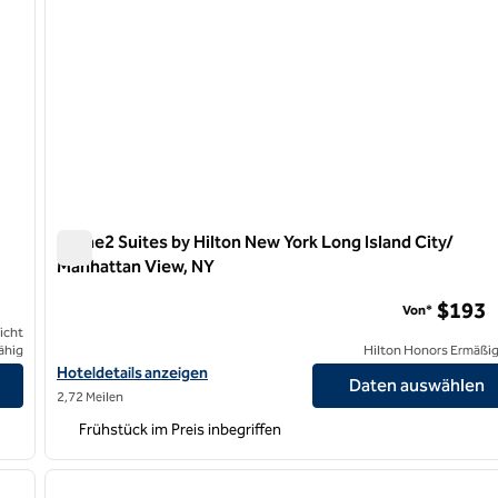
Home2 Suites by Hilton New York Long Island City/
Manhattan View, NY
Home2 Suites by Hilton New York Long Island City/ Manha
$193
Von*
icht
ähig
Hilton Honors Ermäßi
 anzeigen
Hoteldetails für Home2 Suites by Hilton New York Long Island C
Hoteldetails anzeigen
Daten auswählen
2,72 Meilen
Frühstück im Preis inbegriffen
/
12
1
nächstes Bild
Vorheriges Bild
1 von 12