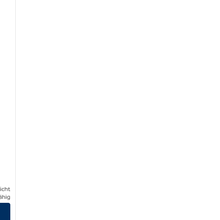
icht
ähig
zeigen