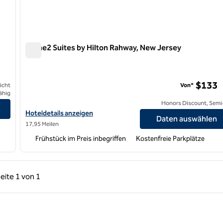
Home2 Suites by Hilton Rahway, New Jersey
Home2 Suites by Hilton Rahway, New Jersey
$133
icht
Von*
ähig
Honors Discount, Semi-
Hoteldetails für Home2 Suites by Hilton Rahway, New Jersey an
Hoteldetails anzeigen
Daten auswählen
17,95 Meilen
Frühstück im Preis inbegriffen
Kostenfreie Parkplätze
rige Seite, 1 von 1
Nächste Seite, 1 von 1
eite
1 von 1
Seite 1 von 1