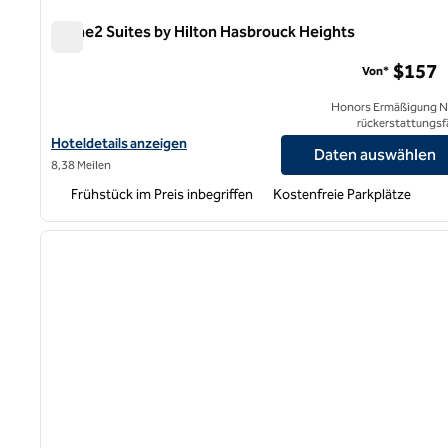
Home2 Suites by Hilton Hasbrouck Heights
Home2 Suites by Hilton Hasbrouck Heights
$157
Von*
Honors Ermäßigung N
rückerstattungsf
Hoteldetails für Home2 Suites by Hilton Hasbrouck Heights anz
Hoteldetails anzeigen
Daten auswählen
8,38 Meilen
Frühstück im Preis inbegriffen
Kostenfreie Parkplätze
1
Vorheriges Bild
1 von 12