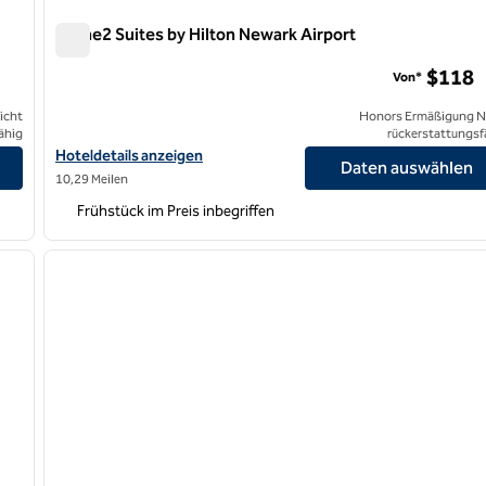
Home2 Suites by Hilton Newark Airport
Home2 Suites by Hilton Newark Airport
$118
Von*
icht
Honors Ermäßigung N
ähig
rückerstattungsf
eigen
Hoteldetails für Home2 Suites by Hilton Newark Airport anzeige
Hoteldetails anzeigen
Daten auswählen
10,29 Meilen
Frühstück im Preis inbegriffen
/
12
nächstes Bild
Vorheriges Bild
1 von 9