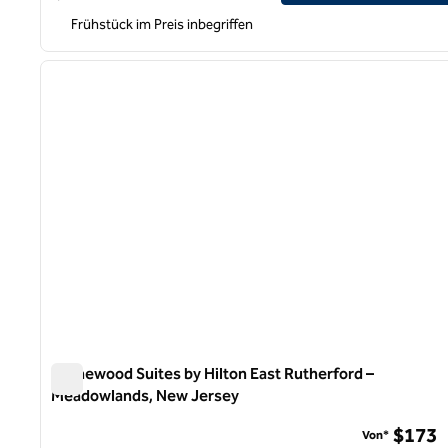
Frühstück im Preis inbegriffen
1
Vorheriges Bild
1 von 13
Homewood Suites by Hilton East Rutherford –
Meadowlands, New Jersey
Homewood Suites by Hilton East Rutherford – Meadowla
$173
Von*