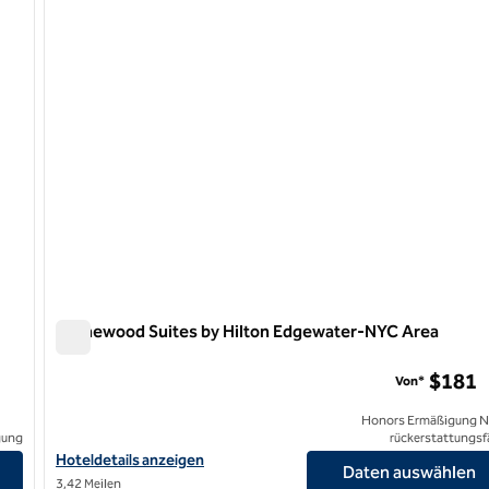
1 von 12
Homewood Suites by Hilton Edgewater-NYC Area
Homewood Suites by Hilton Edgewater-NYC Area
ttan View, NY
$181
Von*
Honors Ermäßigung N
gung
rückerstattungsf
ity/Manhattan View, New York anzeigen
Hoteldetails für Homewood Suites by Hilton Edgewater-NYC an
Hoteldetails anzeigen
Daten auswählen
3,42 Meilen