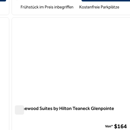
Frühstück im Preis inbegriffen
Kostenfreie Parkplätze
/
13
1
nächstes Bild
Vorheriges Bild
1 von 12
Homewood Suites by Hilton Teaneck Glenpointe
Homewood Suites by Hilton Teaneck Glenpointe
nds, New Jersey
$164
Von*