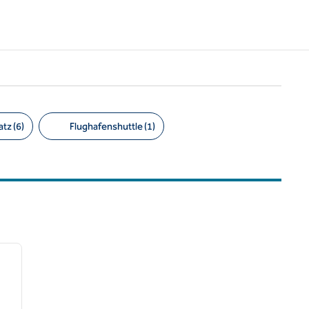
tz (6)
Flughafenshuttle (1)
/
12
nächstes Bild