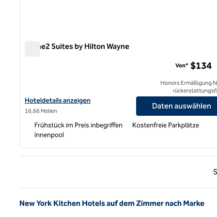
Home2 Suites by Hilton Wayne
Home2 Suites by Hilton Wayne
$134
Von*
Honors Ermäßigung N
rückerstattungsf
Hoteldetails für Home2 Suites by Hilton Wayne anzeigen
Hoteldetails anzeigen
Daten auswählen
16,66 Meilen
Frühstück im Preis inbegriffen
Kostenfreie Parkplätze
Innenpool
Vorhe
S
New York Kitchen Hotels auf dem Zimmer nach Marke