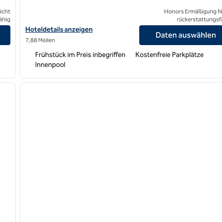
icht
Honors Ermäßigung N
ähig
rückerstattungsf
 Meadowlands, New Jersey anzeigen
Hoteldetails für Homewood Suites by Hilton Teaneck Glenpoint
Hoteldetails anzeigen
Daten auswählen
7,88 Meilen
Frühstück im Preis inbegriffen
Kostenfreie Parkplätze
Innenpool
/
12
1
nächstes Bild
Vorheriges Bild
1 von 12