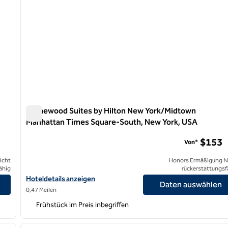
Homewood Suites by Hilton New York/Midtown
Manhattan Times Square-South, New York, USA
Homewood Suites by Hilton New York/Midtown Manhatta
$153
Von*
icht
Honors Ermäßigung N
ähig
rückerstattungsf
 anzeigen
Hoteldetails für Homewood Suites by Hilton New York/Midtown
Hoteldetails anzeigen
Daten auswählen
0,47 Meilen
Frühstück im Preis inbegriffen
/
12
1
nächstes Bild
Vorheriges Bild