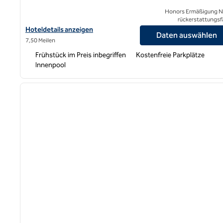
Honors Ermäßigung N
rückerstattungsf
Hoteldetails für Homewood Suites by Hilton East Rutherford –
Hoteldetails anzeigen
Daten auswählen
7,50 Meilen
Frühstück im Preis inbegriffen
Kostenfreie Parkplätze
Innenpool
1
Vorheriges Bild
1 von 12