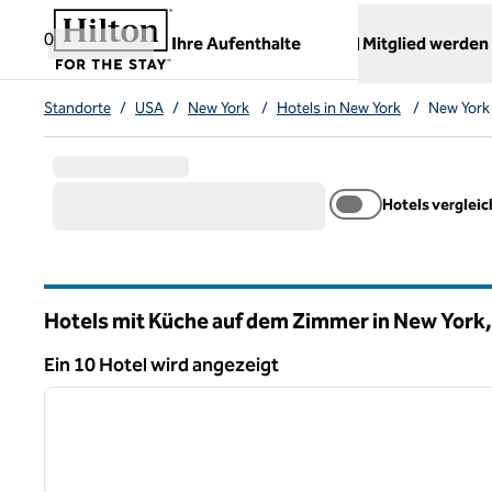
Weiter zum Inhalt
,
öffnet neue Registerkarte
0
Ihre Aufenthalte
Mitglied werden
Standorte
/
USA
/
New York
/
Hotels in New York
/
New York
Hotels verglei
Hotels mit Küche auf dem Zimmer in New York
New York
Ein 10 Hotel wird angezeigt
1
Ein 10 Hotel wird angezeigt
Vorheriges Bild
1 von 13