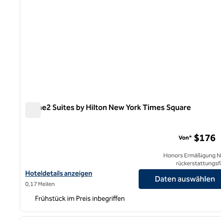
Home2 Suites by Hilton New York Times Square
Home2 Suites by Hilton New York Times Square
$176
Von*
Honors Ermäßigung N
rückerstattungsf
Hoteldetails für Home2 Suites by Hilton New York Times Square
Hoteldetails anzeigen
Daten auswählen
0,17 Meilen
Frühstück im Preis inbegriffen
1
Vorheriges Bild