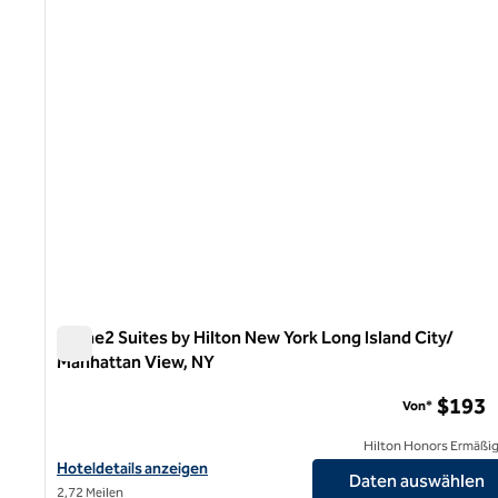
1 von 12
Home2 Suites by Hilton New York Long Island City/
Manhattan View, NY
Home2 Suites by Hilton New York Long Island City/ Manha
$193
Von*
Hilton Honors Ermäßi
Hoteldetails für Home2 Suites by Hilton New York Long Island C
Hoteldetails anzeigen
Daten auswählen
2,72 Meilen