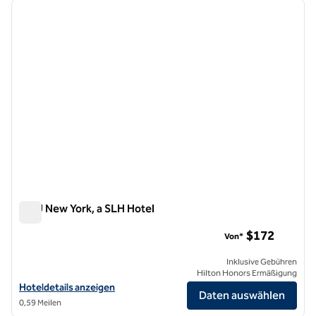
Vorheriges Bild
nächste
1 von 5
HGU New York, a SLH Hotel
HGU New York, a SLH Hotel
$172
Von*
Inklusive Gebühren
Hilton Honors Ermäßigung
Hoteldetails für HGU New York, a SLH Hotel anzeigen
Hoteldetails anzeigen
Daten auswählen
0,59 Meilen
1
/
11