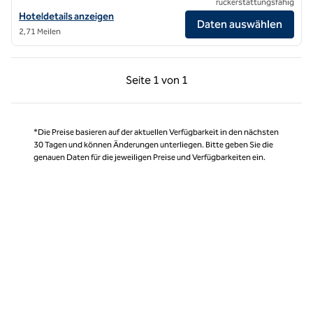
rückerstattungsfähig
Hoteldetails für das Conrad New York Downtown anzeigen
Hoteldetails anzeigen
Daten auswählen
2,71 Meilen
Vorherige Seite, 1 von 1
Nächste Seite, 1 von
Seite
1 von 1
Seite 1 von 1
*Die Preise basieren auf der aktuellen Verfügbarkeit in den nächsten
30 Tagen und können Änderungen unterliegen. Bitte geben Sie die
genauen Daten für die jeweiligen Preise und Verfügbarkeiten ein.