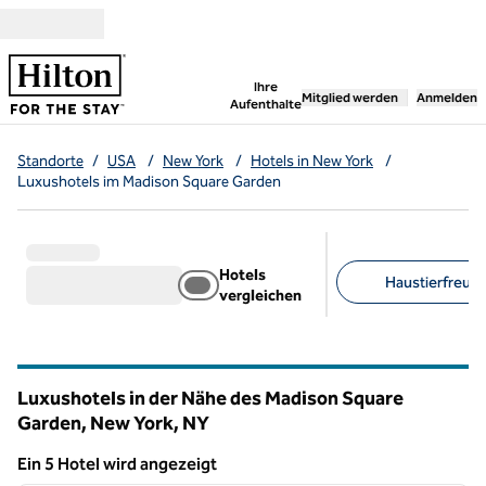
Weiter zum Inhalt
,
öffnet neue Registerka
Ihre
Mitglied werden
Anmelden
Aufenthalte
Standorte
/
USA
/
New York
/
Hotels in New York
/
Luxushotels im Madison Square Garden
Hotels
Haustierfreundl
vergleichen
Empfohlene Filter
Luxushotels in der Nähe des Madison Square
Garden, New York,
NY
New York
Ein 5 Hotel wird angezeigt
1
/
5
Ein 5 Hotel wird angezeigt