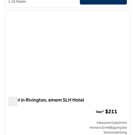
1,16 Meilen
1
/
11
Vorheriges Bild
nächste
1 von 11
Hotel in Rivington, einem SLH Hotel
Hotel in Rivington, einem SLH Hotel
$211
Von*
Inklusive Gebühren
Honors Ermäßigung bei
Vorauszahlung