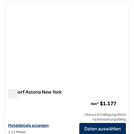
Vorheriges Bild
nächste
1 von 11
Waldorf Astoria New York
Waldorf Astoria New York
$1.177
Von*
Honors Ermäßigung Nicht
rückerstattungsfähig
Hoteldetails für Waldorf Astoria New York anzeigen
Hoteldetails anzeigen
Daten auswählen
1,11 Meilen