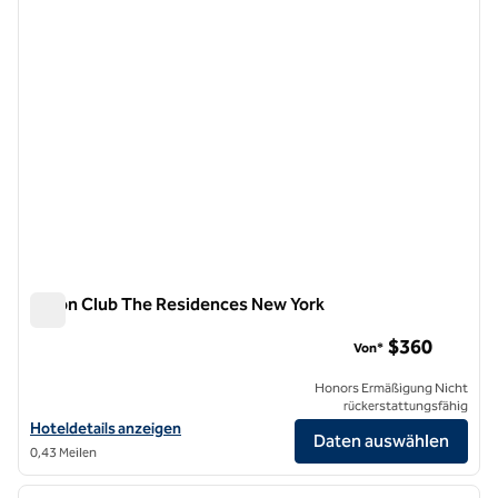
Hilton Club The Residences New York
Hilton Club The Residences New York
$360
Von*
Honors Ermäßigung Nicht
rückerstattungsfähig
Hoteldetails für Hilton Club The Residences New York anzeigen
Hoteldetails anzeigen
Daten auswählen
0,43 Meilen
1
/
12
Vorheriges Bild
nächste
1 von 12