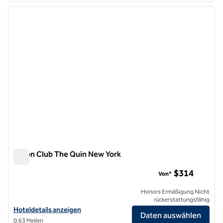
Vorheriges Bild
nächste
1 von 12
Hilton Club The Quin New York
Hilton Club The Quin New York
$314
Von*
Honors Ermäßigung Nicht
rückerstattungsfähig
Hoteldetails für Hilton Club The Quin New York anzeigen
Hoteldetails anzeigen
Daten auswählen
0,63 Meilen