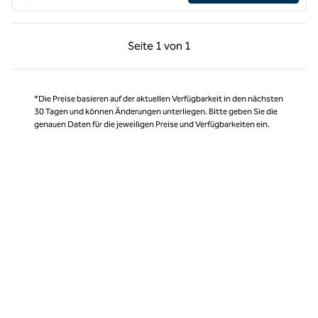
Vorherige Seite, 1 von 1
Nächste Seite, 1 von
Seite
1 von 1
Seite 1 von 1
*Die Preise basieren auf der aktuellen Verfügbarkeit in den nächsten
30 Tagen und können Änderungen unterliegen. Bitte geben Sie die
genauen Daten für die jeweiligen Preise und Verfügbarkeiten ein.