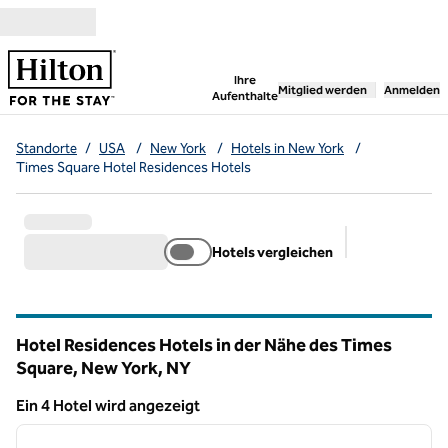
Weiter zum Inhalt
,
öffnet neue Registerka
Ihre
Mitglied werden
Anmelden
Aufenthalte
Standorte
/
USA
/
New York
/
Hotels in New York
/
Times Square Hotel Residences Hotels
Hotels vergleichen
Empfohlene Fi
Hotel Residences Hotels in der Nähe des Times
Square, New York,
NY
New York
Ein 4 Hotel wird angezeigt
1
/
11
Ein 4 Hotel wird angezeigt
Vorheriges Bild
nächste
1 von 11