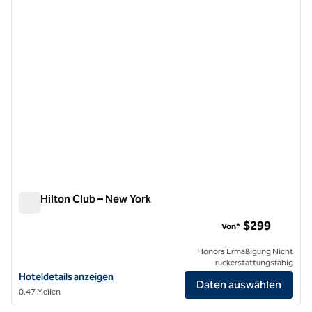
The Hilton Club – New York
The Hilton Club – New York
$299
Von*
Honors Ermäßigung Nicht
rückerstattungsfähig
Hoteldetails für den Hilton Club – New York anzeigen
Hoteldetails anzeigen
Daten auswählen
0,47 Meilen
1
/
12