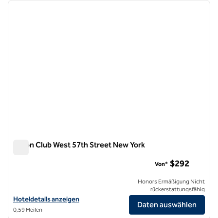
Vorheriges Bild
nächste
1 von 12
Hilton Club West 57th Street New York
Hilton Club West 57th Street New York
$292
Von*
Honors Ermäßigung Nicht
rückerstattungsfähig
Hoteldetails für Hilton Club West 57th Street New York anzeigen
Hoteldetails anzeigen
Daten auswählen
0,59 Meilen
1
/
12