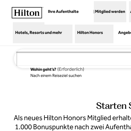
Weiter zum Inhalt
Ihre Aufenthalte
Mitglied werden
Hotels, Resorts und mehr
Hilton Honors
Angeb
(
Erforderlich
)
Wohin geht’s?
Nach einem Reiseziel suchen
Shore House
at The Del,
Starten 
Curio
Collection
Als neues Hilton Honors Mitglied erha
1.000 Bonuspunkte nach zwei Aufenthal