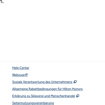
n.
Help Center
Webzugriff
,
Öffnet eine neu
Soziale Verantwortung des Unternehmens
Allgemeine Rabattbedingungen für Hilton Honors
,
Öffnet eine ne
Erklärung zu Sklaverei und Menschenhandel
Seitennutzungsvereinbarung