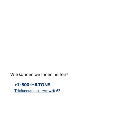
Wie können wir Ihnen helfen?
Telefon:
+1-800-HILTONS
,
Öffnet eine neue Registerkar
Telefonnummern weltweit
Facebook
x
Instagram
,
Öffnet eine neue Registerkarte
,
Öffnet eine neue Registerkarte
,
Öffnet eine neue Registerkarte