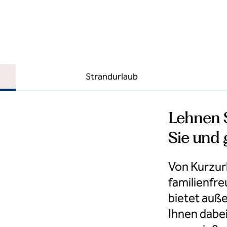
Strandurlaub
Lehnen S
Sie und 
Von Kurzurl
familienfre
bietet auß
Ihnen dabei