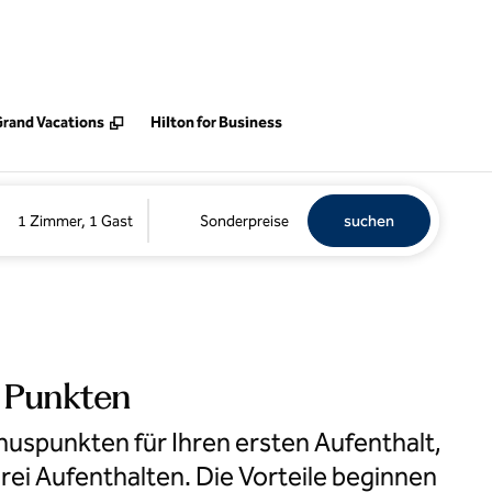
ine neue Registerkarte
Grand Vacations
Hilton for Business
Hotel suchen
Öffnet n
1 Zimmer, 1 Gast
Sonderpreise
suchen
0 Punkten
uspunkten für Ihren ersten Aufenthalt,
ei Aufenthalten. Die Vorteile beginnen