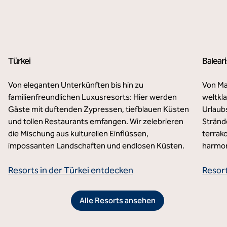
Türkei
Baleari
Von eleganten Unterkünften bis hin zu
Von Ma
familienfreundlichen Luxusresorts: Hier werden
weltkl
Gäste mit duftenden Zypressen, tiefblauen Küsten
Urlaub
und tollen Restaurants emfangen. Wir zelebrieren
Stränd
die Mischung aus kulturellen Einflüssen,
terrak
impossanten Landschaften und endlosen Küsten.
harmo
Resorts in der Türkei entdecken
Resort
Alle Resorts ansehen