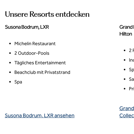
Unsere Resorts entdecken
Susona Bodrum, LXR
Grand H
Bodrum, Türkei
La 
Hilton
Michelin Restaurant
2 
2 Outdoor-Pools
In
Tägliches Entertainment
Sp
Beachclub mit Privatstrand
Sa
Spa
Pr
Grand 
Susona Bodrum, LXR ansehen
Collec