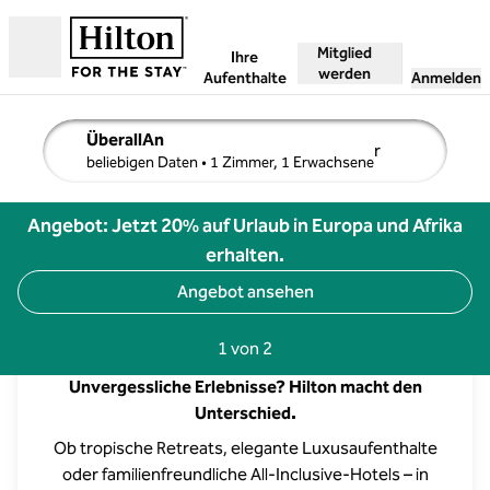
Weiter zum Inhalt
Mitglied
Ihre
Geöffnet
werden
Aufenthalte
Anmelden
ÜberallAn
r
Suchdetails bearbeiten, Beliebige Daten, 1 Zimmer, 1 Er
beliebigen Daten
• 1 Zimmer, 1 Erwachsene
Angebot: Jetzt 20% auf Urlaub in Europa und Afrika
erhalten.
Angebot ansehen
Hilton Resorts
Vorherige Seite, 2 von 2
Nächste Seite, 2 von 2
1 von 2
Seite 1 von 2
Unvergessliche Erlebnisse? Hilton macht den
Unterschied.
Sea Breeze Santorini Beach Resort, Curio Collection by Hilton
Ob tropische Retreats, elegante Luxusaufenthalte
oder familienfreundliche All-Inclusive-Hotels – in