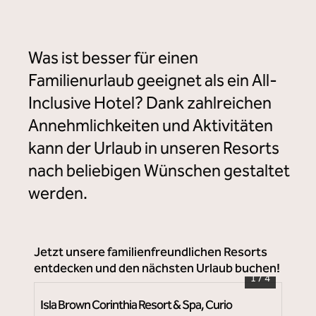
The Royal Senses Resort Crete, Curio Collection by Hilton
Was ist besser für einen
Familienurlaub geeignet als ein All-
Inclusive Hotel? Dank zahlreichen
Annehmlichkeiten und Aktivitäten
kann der Urlaub in unseren Resorts
nach beliebigen Wünschen gestaltet
werden.
Jetzt unsere familienfreundlichen Resorts
entdecken und den nächsten Urlaub buchen!
1
/
4
Isla Brown Corinthia Resort & Spa, Curio
Dou