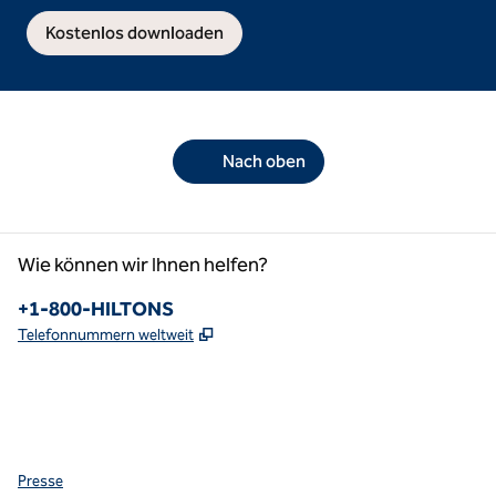
Kostenlos downloaden
Nach oben
Wie können wir Ihnen helfen?
Telefon:
+1-800-HILTONS
,
Öffnet eine neue Registerkarte
Telefonnummern weltweit
Facebook
x
Instagram
,
Öffnet eine neue Registerkarte
,
Öffnet eine neue Registerkarte
,
Öffnet eine neue Registerkarte
Presse