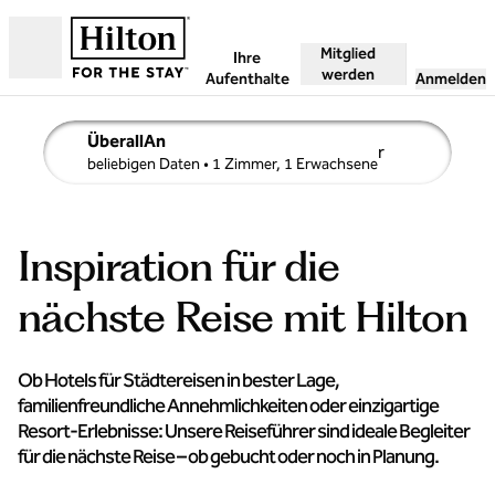
Weiter zum Inhalt
Mitglied
Ihre
Geöffnet
werden
Aufenthalte
Anmelden
ÜberallAn
r
Suchdetails bearbeiten, Beliebige Daten, 1 Zimmer, 1 Er
beliebigen Daten
• 1 Zimmer, 1 Erwachsene
© DZT/Francesco Carovillano
Inspiration für die
nächste Reise mit Hilton
Ob Hotels für Städtereisen in bester Lage,
familienfreundliche Annehmlichkeiten oder einzigartige
Resort-Erlebnisse: Unsere Reiseführer sind ideale Begleiter
für die nächste Reise – ob gebucht oder noch in Planung.