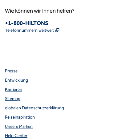
Wie können wir Ihnen helfen?
Telefon:
+1-800-HILTONS
,
Öffnet eine neue Registerkarte
Telefonnummern weltweit
Facebook
x
Instagram
,
Öffnet eine neue Registerkarte
,
Öffnet eine neue Registerkarte
,
Öffnet eine neue Registerkarte
Presse
Entwicklung
Karrieren
Sitemap
globalen Datenschutzerklärung
Reiseinspiration
Unsere Marken
Help Center