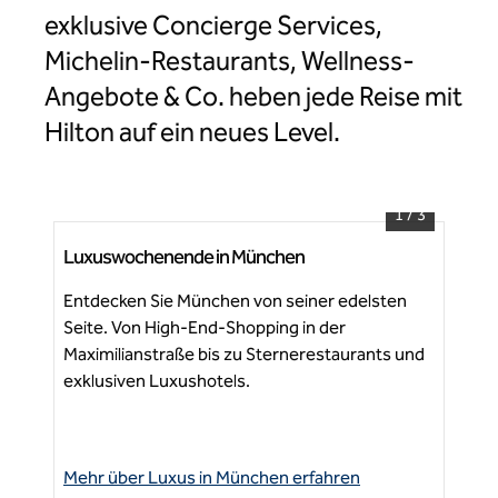
exklusive Concierge Services,
Michelin-Restaurants, Wellness-
Angebote & Co. heben jede Reise mit
Hilton auf ein neues Level.
1
/
3
Luxuswochenende in München
Lux
Entdecken Sie München von seiner edelsten
Ber
Seite. Von High-End-Shopping in der
bo
Maximilianstraße bis zu Sternerestaurants und
und
exklusiven Luxushotels.
Hau
Ne
Kon
Mo
Mehr über Luxus in München erfahren
Meh