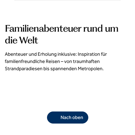
Familienabenteuer rund um
die Welt
Abenteuer und Erholung inklusive: Inspiration für
familienfreundliche Reisen – von traumhaften
Strandparadiesen bis spannenden Metropolen.
Familienfreundliche All-Inclusive Hotels
E
opens modal dialog
opens 
Nach oben