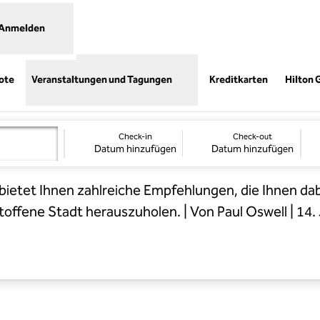
Anmelden
,
Öffnet e
ote
Veranstaltungen und Tagungen
Kreditkarten
Hilton 
r-Reiseführer für Ne
Check-in
Check-out
Datum hinzufügen
Datum hinzufügen
bietet Ihnen zahlreiche Empfehlungen, die Ihnen dabe
toffene Stadt herauszuholen. | Von Paul Oswell | 14.