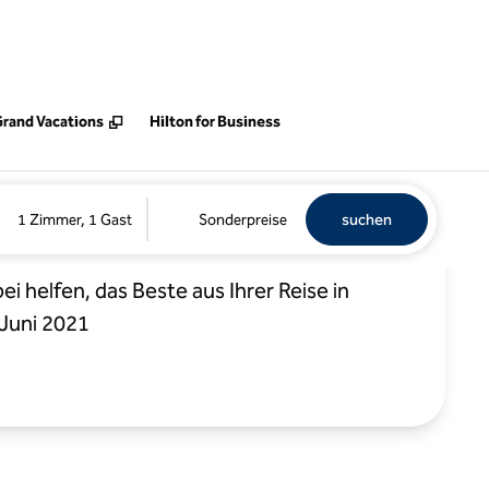
ine neue Registerkarte
Grand Vacations
Hilton for Business
w York City
Hotel suchen
Öffnet n
1 Zimmer, 1 Gast
Sonderpreise
suchen
i helfen, das Beste aus Ihrer Reise in
 Juni 2021