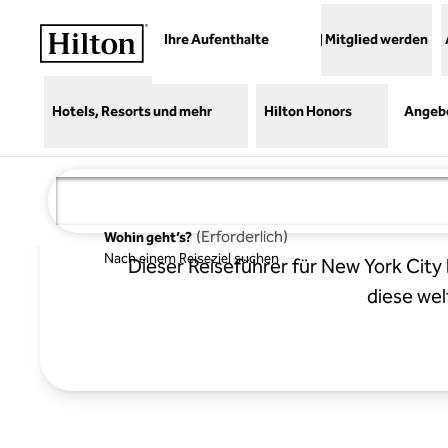
Weiter zum Inhalt
Ihre Aufenthalte
Mitglied werden
Hotels, Resorts und mehr
Hilton Honors
Angeb
Ein Inside
(
Erforderlich
)
Wohin geht’s?
Nach einem Reiseziel suchen
Dieser Reiseführer für New York City 
diese wel