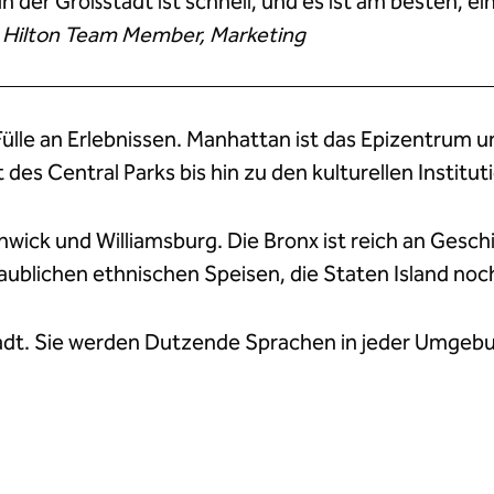
in der Großstadt ist schnell, und es ist am besten, e
, Hilton Team Member, Marketing
Fülle an Erlebnissen. Manhattan ist das Epizentrum
des Central Parks bis hin zu den kulturellen Institu
wick und Williamsburg. Die Bronx ist reich an Gesch
laublichen ethnischen Speisen, die Staten Island no
 Stadt. Sie werden Dutzende Sprachen in jeder Umgebu