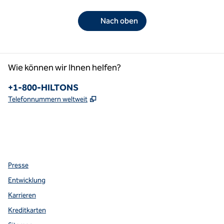
Nach oben
Wie können wir Ihnen helfen?
Telefon:
+1-800-HILTONS
,
Öffnet eine neue Registerkarte
Telefonnummern weltweit
Facebook
x
Instagram
,
Öffnet eine neue Registerkarte
,
Öffnet eine neue Registerkarte
,
Öffnet eine neue Registerkarte
Presse
Entwicklung
Karrieren
Kreditkarten