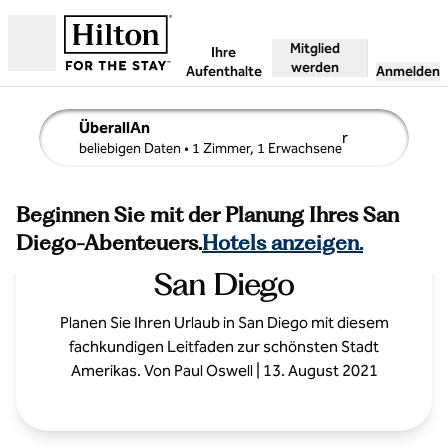
Weiter zum Inhalt
Mitglied
Ihre
Geöffnet
werden
Aufenthalte
Anmelden
ÜberallAn
r
Suchdetails bearbeiten, Beliebige Daten, 1 Zimmer, 1 Er
beliebigen Daten
• 1 Zimmer, 1 Erwachsene
Beginnen Sie mit der Planung Ihres San
Ein Insider-Reiseführer für
Diego-Abenteuers.
Hotels anzeigen.
San Diego
Planen Sie Ihren Urlaub in San Diego mit diesem
fachkundigen Leitfaden zur schönsten Stadt
Amerikas. Von Paul Oswell | 13. August 2021