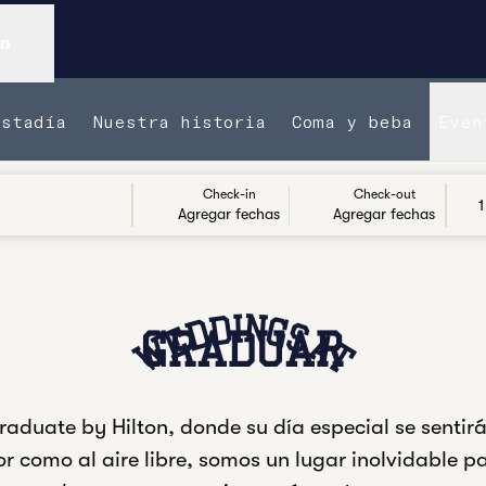
ón
estadía
Nuestra historia
Coma y beba
Even
Check-in
Check-out
1
Agregar fechas
Agregar fechas
WEDDINGS AT
GRADUAR
raduate by Hilton, donde su día especial se sentir
rior como al aire libre, somos un lugar inolvidable