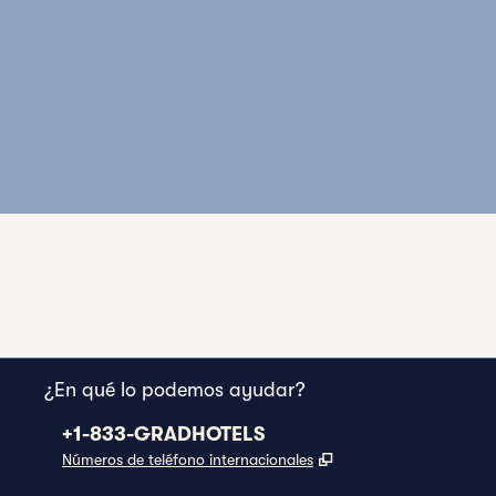
¿En qué lo podemos ayudar?
Teléfono:
+1-833-GRADHOTELS
,
Abre una pestaña 
Números de teléfono internacionales