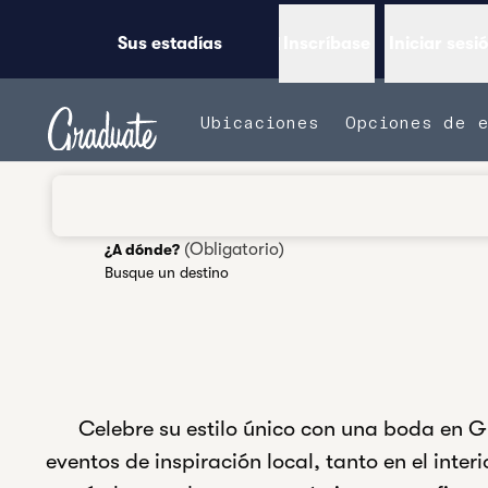
Saltar a contenido
Sus estadías
Inscríbase
Iniciar sesi
ABRIR MENÚ
Ubicaciones
Opciones de 
(
Obligatorio
)
¿A dónde?
Busque un destino
GRADUADO POR EL HILTON SEATTLE
Celebre su estilo único con una boda en G
eventos de inspiración local, tanto en el inte