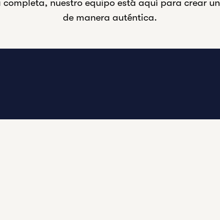
a completa, nuestro equipo está aquí para crear un
de manera auténtica.
LUGARES DEST
Nuestros exclusivos hotel
fondo perfecto para su dí