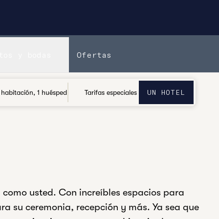
tos y bodas
Ofertas
BUSCAR UN HOTEL
UN HOTEL
 habitación, 1 huésped
Tarifas especiales
á como usted. Con increíbles espacios para
 para su ceremonia, recepción y más. Ya sea que