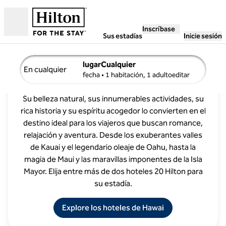
Saltar a contenido
Inscríbase
Abierto
Sus estadías
Inicie sesión
lugarCualquier
En cualquier
Su guía de Hawai
detalles de búsqueda , Cualquier fecha, 1 habitación, 1 adu
fecha
• 1 habitación, 1 adultoeditar
Su belleza natural, sus innumerables actividades, su
rica historia y su espíritu acogedor lo convierten en el
destino ideal para los viajeros que buscan romance,
relajación y aventura. Desde los exuberantes valles
de Kauai y el legendario oleaje de Oahu, hasta la
magia de Maui y las maravillas imponentes de la Isla
Mayor. Elija entre más de dos hoteles 20 Hilton para
su estadía.
Explore los hoteles de Hawai