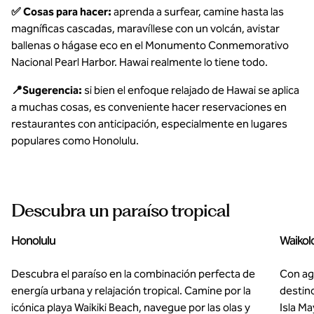
✅ Cosas para hacer:
aprenda a surfear, camine hasta las
magníficas cascadas, maravíllese con un volcán, avistar
ballenas o hágase eco en el Monumento Conmemorativo
Nacional Pearl Harbor. Hawai realmente lo tiene todo.
📍Sugerencia:
si bien el enfoque relajado de Hawai se aplica
a muchas cosas, es conveniente hacer reservaciones en
restaurantes con anticipación, especialmente en lugares
populares como Honolulu.
Descubra un paraíso tropical
Honolulu
Waikol
Descubra el paraíso en la combinación perfecta de
Con ag
energía urbana y relajación tropical. Camine por la
destino
icónica playa Waikiki Beach, navegue por las olas y
Isla Ma