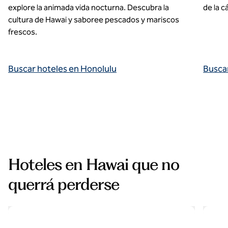
explore la animada vida nocturna. Descubra la
de la c
cultura de Hawai y saboree pescados y mariscos
frescos.
Buscar hoteles en Honolulu
Buscar
Complejos turísticos en Hawai
Hoteles en Hawai que no
querrá perderse
Hilton Hawaiian Village Waikiki Beach Resort
Ka L
abre el cuadro de diálogo modal
abre el