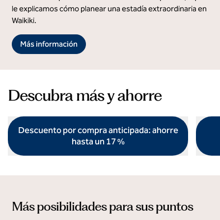
le explicamos cómo planear una estadía extraordinaria en
Waikiki.
Más información
Descubra más y ahorre
Descuento por compra anticipada: ahorre
hasta un 17 %
abre el cuadro de diálogo modal
abre el
Más posibilidades para sus puntos