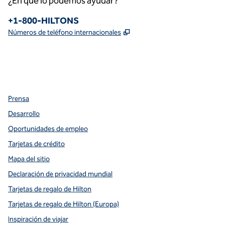
¿En qué lo podemos ayudar?
Teléfono:
+1-800-HILTONS
,
Abre una pestaña nueva
Números de teléfono internacionales
facebook
x
instagram
,
Abre una pestaña nueva
,
Abre una pestaña nueva
,
Abre una pestaña nueva
Prensa
Desarrollo
Oportunidades de empleo
Tarjetas de crédito
Mapa del sitio
Declaración de privacidad mundial
Tarjetas de regalo de Hilton
Tarjetas de regalo de Hilton (Europa)
Inspiración de viajar