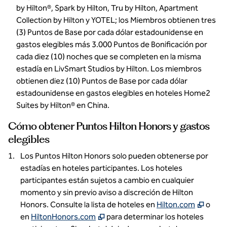
by Hilton®, Spark by Hilton, Tru by Hilton, Apartment
Collection by Hilton y YOTEL; los Miembros obtienen tres
(3) Puntos de Base por cada dólar estadounidense en
gastos elegibles más 3.000 Puntos de Bonificación por
cada diez (10) noches que se completen en la misma
estadía en LivSmart Studios by Hilton. Los miembros
obtienen diez (10) Puntos de Base por cada dólar
estadounidense en gastos elegibles en hoteles Home2
Suites by Hilton® en China.
Cómo obtener Puntos Hilton Honors y gastos
elegibles
Los Puntos Hilton Honors solo pueden obtenerse por
estadías en hoteles participantes. Los hoteles
participantes están sujetos a cambio en cualquier
momento y sin previo aviso a discreción de Hilton
,
se ab
Honors. Consulte la lista de hoteles en
Hilton.com
o
,
se abre una nueva ventana
en
HiltonHonors.com
para determinar los hoteles