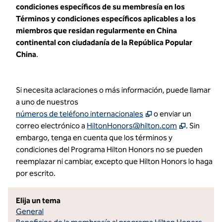
condiciones específicos de su membresía en los
Términos y condiciones específicos aplicables a los
miembros que residan regularmente en China
continental con ciudadanía de la República Popular
China
.
Si necesita aclaraciones o más información, puede llamar
a uno de nuestros
,
abre una nueva pe
números de teléfono internacionales
o enviar un
,
abre una
correo electrónico a
HiltonHonors@hilton.com
. Sin
embargo, tenga en cuenta que los términos y
condiciones del Programa Hilton Honors no se pueden
reemplazar ni cambiar, excepto que Hilton Honors lo haga
por escrito.
Elija un tema
General