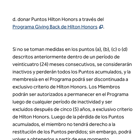
d. donar Puntos Hilton Honors a través del
,
se abre una pe
Programa Giving Back de Hilton Honors
.
Si no se toman medidas en los puntos (a), (b), (c) o (d)
descritos anteriormente dentro de un período de
veinticuatro (24) meses consecutivos, se considerarán
inactivos y perderán todos los Puntos acumulados, y la
membresía en el Programa podrá ser discontinuada a
exclusivo criterio de Hilton Honors. Los Miembros
podrán ser autorizados a permanecer en el Programa
luego de cualquier período de inactividad y ser
excluidos después de cinco (5) años, a exclusivo criterio
de Hilton Honors. Luego de la pérdida de los Puntos
acumulados, el miembro no tendrá derecho a la
restitución de los Puntos perdidos; sin embargo, podrá
volver a obtenerlos a partir de ese momento.