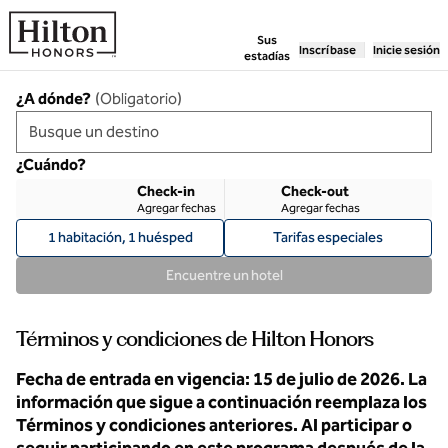
Saltar a contenido
Sus
Inscríbase
Inicie sesión
estadías
¿A dónde?
(
Obligatorio
)
¿Cuándo?
Check-in
Check-out
Agregar fechas
Agregar fechas
1 habitación, 1 huésped
Tarifas especiales
Encuentre un hotel
Términos y condiciones de Hilton Honors
Fecha de entrada en vigencia: 15 de julio de 2026. La
información que sigue a continuación reemplaza los
Términos y condiciones anteriores. Al participar o