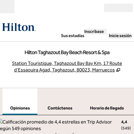
Saltar a contenido
Abierto
Inscríbase
Sus estadías
Inicie sesión
Hilton Taghazout Bay Beach Resort & Spa
,
A
Station Touristique, Taghazout Bay Bay Km, 17 Route
d'Essaouira Agad, Taghazout, 80023, Marruecos
1
/
12
imagen anterior
sigu
1 de 12
Contáctenos
Opiniones
Contáctenos
Horario de llegada
4,4
(
549
)