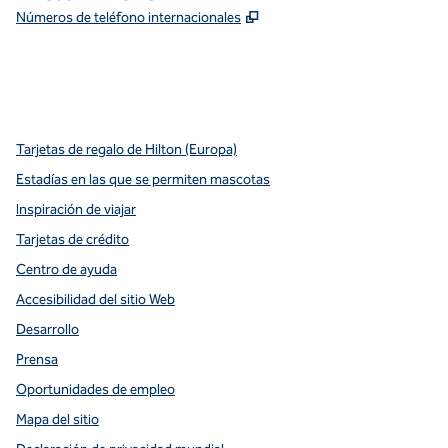
,
Abre una pestaña nueva
Números de teléfono internacionales
x
facebook
instagram
youtube
pinterest
,
Abre una pestaña nueva
,
Abre una pestaña nueva
,
Abre una pestaña nueva
,
abre una nueva pestaña
,
abre una nueva pestaña
Tarjetas de regalo de Hilton (Europa)
Estadías en las que se permiten mascotas
Inspiración de viajar
Tarjetas de crédito
Centro de ayuda
Accesibilidad del sitio Web
Desarrollo
Prensa
Oportunidades de empleo
Mapa del sitio