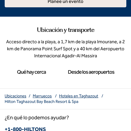
Planee un evento
Ubicación y transporte
Acceso directo a la playa, a 1,7 km de la playa Imourane, a 2
km de Panorama Point Surf Spot y a 40 km del Aeropuerto
Internacional Agadir-Al Massira
Qué hay cerca
Desde los aeropuertos
Ubicaciones
/
Marruecos
/
Hoteles en Taghazout
/
Hilton Taghazout Bay Beach Resort & Spa
¿En qué lo podemos ayudar?
Teléfono:
+1-800-HILTONS