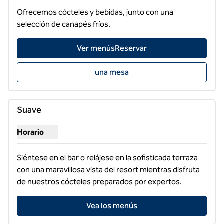
Ofrecemos cócteles y bebidas, junto con una 
selección de canapés fríos.
Ver menúsReservar
una mesa
1
/
3
imagen anterior
siguie
1 de 3
Suave
Horario
Mostrar horarios para Suave
Siéntese en el bar o relájese en la sofisticada terraza 
con una maravillosa vista del resort mientras disfruta 
de nuestros cócteles preparados por expertos.
Vea los menús