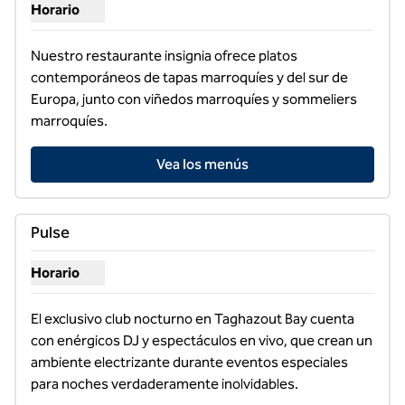
Horario
Mostrar horarios para Imim
Nuestro restaurante insignia ofrece platos 
contemporáneos de tapas marroquíes y del sur de 
Europa, junto con viñedos marroquíes y sommeliers 
marroquíes.
Vea los menús
1
/
4
imagen anterior
siguie
1 de 4
Pulse
Horario
Mostrar horas para Pulse
El exclusivo club nocturno en Taghazout Bay cuenta 
con enérgicos DJ y espectáculos en vivo, que crean un 
ambiente electrizante durante eventos especiales 
para noches verdaderamente inolvidables.
