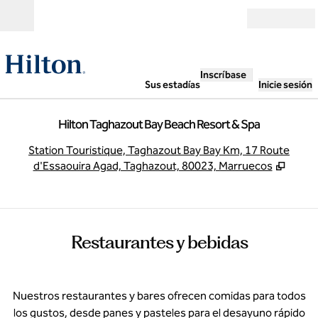
Saltar a contenido
Abierto
Inscríbase
Sus estadías
Inicie sesión
Hilton Taghazout Bay Beach Resort & Spa
,
A
Station Touristique, Taghazout Bay Bay Km, 17 Route
d'Essaouira Agad, Taghazout, 80023, Marruecos
Restaurantes y bebidas
Nuestros restaurantes y bares ofrecen comidas para todos
los gustos, desde panes y pasteles para el desayuno rápido