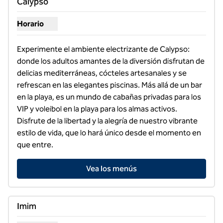
Calypso
Horario
Horarios de espectáculos para Calypso
Experimente el ambiente electrizante de Calypso: 
donde los adultos amantes de la diversión disfrutan de 
delicias mediterráneas, cócteles artesanales y se 
refrescan en las elegantes piscinas. Más allá de un bar 
en la playa, es un mundo de cabañas privadas para los 
VIP y voleibol en la playa para los almas activos. 
Disfrute de la libertad y la alegría de nuestro vibrante 
estilo de vida, que lo hará único desde el momento en 
que entre.
Vea los menús
1
/
5
imagen anterior
siguie
1 de 5
Imim