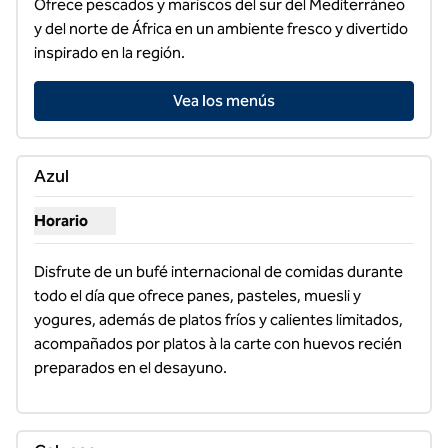
Ofrece pescados y mariscos del sur del Mediterráneo 
y del norte de África en un ambiente fresco y divertido 
inspirado en la región.
Vea los menús
Azul
Horario
Mostrar horas para Azul
Disfrute de un bufé internacional de comidas durante 
todo el día que ofrece panes, pasteles, muesli y 
yogures, además de platos fríos y calientes limitados, 
acompañados por platos à la carte con huevos recién 
preparados en el desayuno.
1
/
6
imagen anterior
siguie
1 de 6