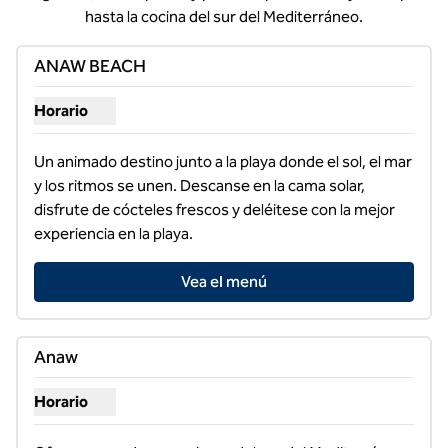
hasta la cocina del sur del Mediterráneo.
1
/
4
imagen anterior
siguie
1 de 4
ANAW BEACH
Horario
Mostrar horarios para ANAW BEACH
Un animado destino junto a la playa donde el sol, el mar 
y los ritmos se unen. Descanse en la cama solar, 
disfrute de cócteles frescos y deléitese con la mejor 
experiencia en la playa.
Vea el menú
1
/
2
imagen anterior
siguie
1 de 2
Anaw
Horario
Mostrar horarios para Anaw