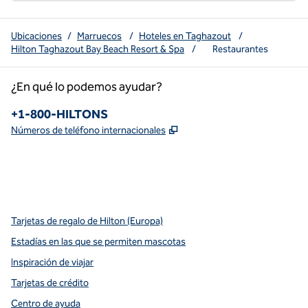
Ubicaciones
/
Marruecos
/
Hoteles en Taghazout
/
Hilton Taghazout Bay Beach Resort & Spa
/
Restaurantes
¿En qué lo podemos ayudar?
Teléfono:
+1-800-HILTONS
,
Abre una pestaña nueva
Números de teléfono internacionales
x
facebook
instagram
youtube
pinterest
,
Abre una pestaña nueva
,
Abre una pestaña nueva
,
Abre una pestaña nueva
,
abre una nueva pestaña
,
abre una nueva pestaña
Tarjetas de regalo de Hilton (Europa)
Estadías en las que se permiten mascotas
Inspiración de viajar
Tarjetas de crédito
Centro de ayuda