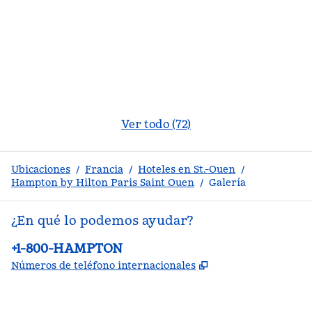
Ver todo (72)
Ubicaciones
/
Francia
/
Hoteles en St.-Ouen
/
Hampton by Hilton Paris Saint Ouen
/
Galería
¿En qué lo podemos ayudar?
Teléfono:
+1-800-HAMPTON
,
Abre una pestañ
Números de teléfono internacionales
facebook
x
instagram