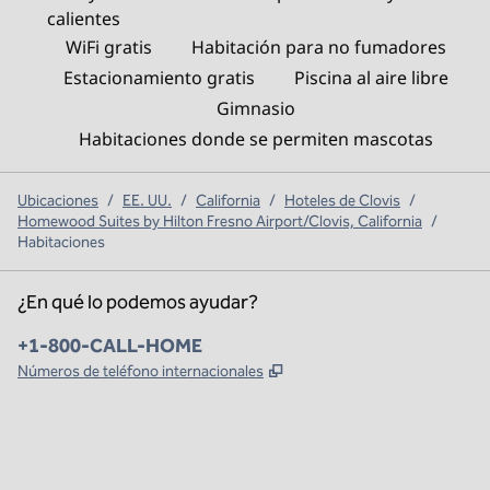
calientes
WiFi gratis
Habitación para no fumadores
Estacionamiento gratis
Piscina al aire libre
Gimnasio
Habitaciones donde se permiten mascotas
Ubicaciones
/
EE. UU.
/
California
/
Hoteles de Clovis
/
Homewood Suites by Hilton Fresno Airport/Clovis, California
/
Habitaciones
¿En qué lo podemos ayudar?
Teléfono:
+1-800-CALL-HOME
,
Abre una pestaña nueva
Números de teléfono internacionales
x
facebook
instagram
,
Abre una pestaña nueva
,
Abre una pestaña nueva
,
Abre una pestaña nueva