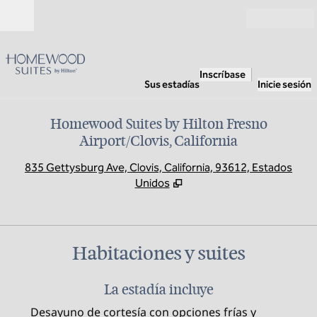
Saltar a contenido
Abierto
Inscríbase
Sus estadías
Inicie sesión
Homewood Suites by Hilton Fresno
Airport/Clovis, California
,
A
835 Gettysburg Ave, Clovis, California, 93612, Estados
Unidos
Habitaciones y suites
La estadía incluye
Desayuno de cortesía con opciones frías y