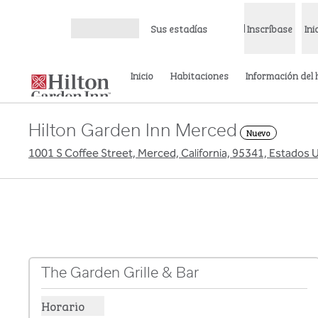
Saltar a contenido
Sus estadías
Inscríbase
Ini
Abrir menú
Inicio
Habitaciones
Información del 
Hilton Garden Inn Merced
Nuevo
1001 S Coffee Street, Merced, California, 95341, Estados 
The Garden Grille & Bar
Horario
Horarios de espectáculos de The Garden Grille & Bar