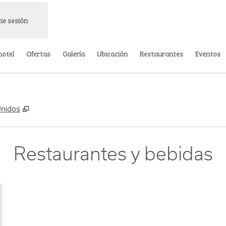
cie sesión
hotel
Ofertas
Galería
Ubicación
Restaurantes
Eventos
,
Abre una pestaña nueva
Unidos
Restaurantes y bebidas