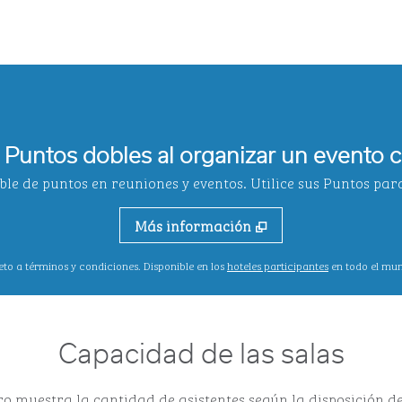
Puntos dobles al organizar un evento c
e de puntos en reuniones y eventos. Utilice sus Puntos para
Más información
,
abre una nuev
eto a términos y condiciones. Disponible en los
hoteles participantes
en todo el mu
Capacidad de las salas
o muestra la cantidad de asistentes según la disposición de