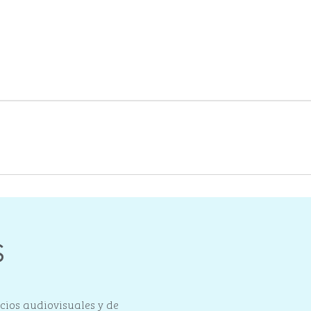
1
/
4
siguiente
s
cios audiovisuales y de