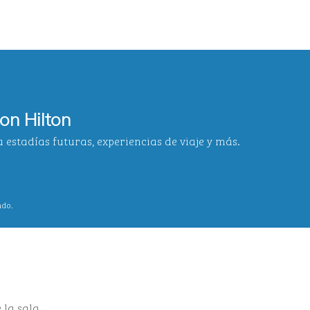
on Hilton
 estadías futuras, experiencias de viaje y más.
a pestaña
ndo.
 la sala.