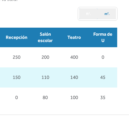
ft².
m².
Salón
Forma de
Recepción
Teatro
escolar
U
250
200
400
0
150
110
140
45
0
80
100
35