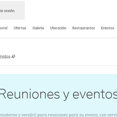
cie sesión
hotel
Ofertas
Galería
Ubicación
Restaurantes
Eventos
,
Abre una pestaña nueva
Unidos
Reuniones y evento
oderno y versátil para reuniones para su evento, con servi