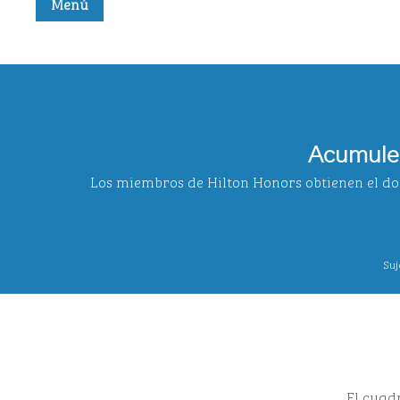
,
abre una pestaña nueva
Menú
Acumule 
Los miembros de Hilton Honors obtienen el dobl
Suj
El cuadr