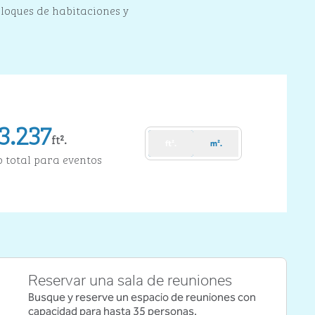
bloques de habitaciones y
3.237
ft².
ft².
m².
Pies cuadrados
o total para eventos
Reservar una sala de reuniones
Busque y reserve un espacio de reuniones con
capacidad para hasta 35 personas.