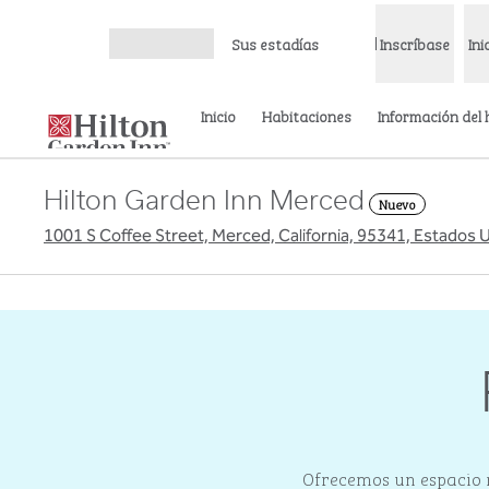
Saltar a contenido
Sus estadías
Inscríbase
Ini
Abrir menú
Inicio
Habitaciones
Información del 
Hilton Garden Inn Merced
Nuevo
1001 S Coffee Street, Merced, California, 95341, Estados 
imagen anterior
1 de 4
Ofrecemos un espacio m