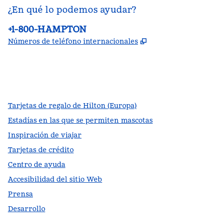
¿En qué lo podemos ayudar?
Teléfono:
+1-800-HAMPTON
,
Abre una pestañ
Números de teléfono internacionales
facebook
x
instagram
,
Abre una pestaña nueva
,
Abre una pestaña nueva
,
Abre una pestaña nueva
Tarjetas de regalo de Hilton (Europa)
Estadías en las que se permiten mascotas
Inspiración de viajar
Tarjetas de crédito
Centro de ayuda
Accesibilidad del sitio Web
Prensa
Desarrollo