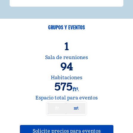
GRUPOS Y EVENTOS
1
Sala de reuniones
94
Habitaciones
575
ft².
Pies cuadrados
Espacio total para eventos
ft².
m².
,
abre una pe
Solicite precios para eventos