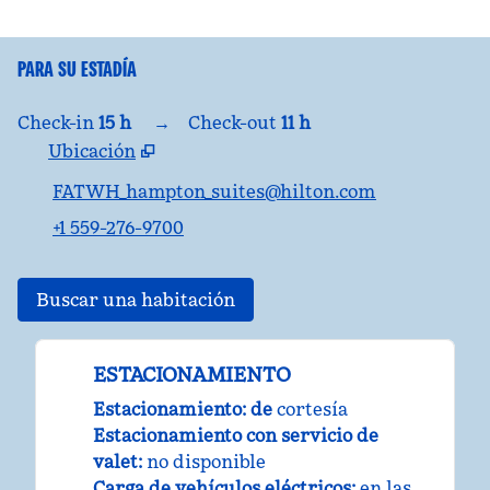
PARA SU ESTADÍA
Check-in
15 h
→
Check-out
11 h
Ubicación
,
abre una nueva pestaña
FATWH_hampton_suites@hilton.com
+1 559-276-9700
Buscar una habitación
ESTACIONAMIENTO
Estacionamiento: de
cortesía
Estacionamiento con servicio de
valet
:
no disponible
Carga de vehículos eléctricos
:
en las