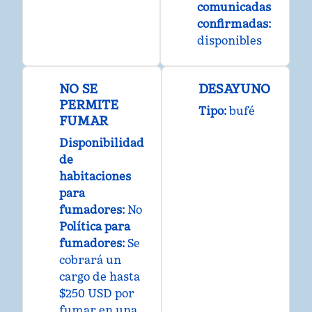
comunicadas
confirmadas
:
disponibles
NO SE
DESAYUNO
PERMITE
Tipo:
bufé
FUMAR
Disponibilidad
de
habitaciones
para
fumadores:
No
Política para
fumadores:
Se
cobrará un
cargo de hasta
$250 USD por
fumar en una