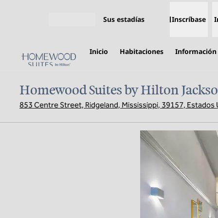
Saltar a contenido
Sus estadías
Inscríbase
I
Abrir menú
Inicio
Habitaciones
Información 
Homewood Suites by Hilton Jacks
853 Centre Street, Ridgeland, Mississippi, 39157, Estados