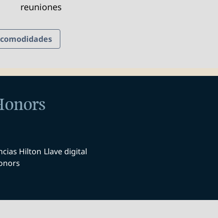
reuniones
y comodidades
 Honors
ncias Hilton
Llave digital
onors