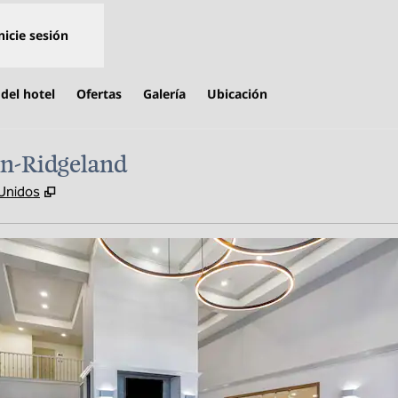
nicie sesión
del hotel
Ofertas
Galería
Ubicación
on-Ridgeland
,
Abre una pestaña nueva
 Unidos