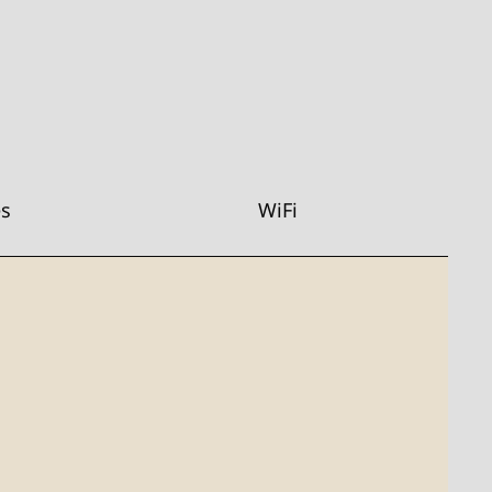
es
WiFi