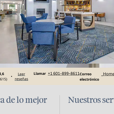
Llame al
Correo electróni
Llamar
+1 601-899-8611
_Hom
3,6
Leer
Correo
•
reseñas
615
)
electrónico
ca de lo mejor
Nuestros ser