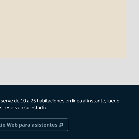
eserve de 10 a 25 habitaciones en línea al instante, luego
s reserven su estadía.
taña nueva
,
Abre una pestaña nueva
tio Web para asistentes